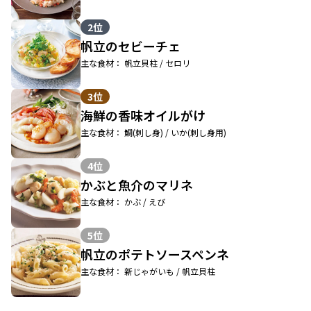
2位
帆立のセビーチェ
主な食材： 帆立貝柱 / セロリ
3位
海鮮の香味オイルがけ
主な食材： 鯛(刺し身) / いか(刺し身用)
4位
かぶと魚介のマリネ
主な食材： かぶ / えび
5位
帆立のポテトソースペンネ
主な食材： 新じゃがいも / 帆立貝柱