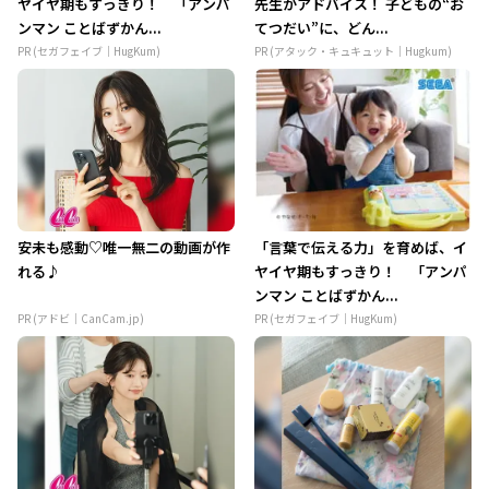
ヤイヤ期もすっきり！ 「アンパ
先生がアドバイス！ 子どもの“お
ンマン ことばずかん...
てつだい”に、どん...
PR (セガフェイブ｜HugKum)
PR (アタック・キュキュット｜Hugkum)
安未も感動♡唯一無二の動画が作
「言葉で伝える力」を育めば、イ
れる♪
ヤイヤ期もすっきり！ 「アンパ
ンマン ことばずかん...
PR (アドビ｜CanCam.jp)
PR (セガフェイブ｜HugKum)