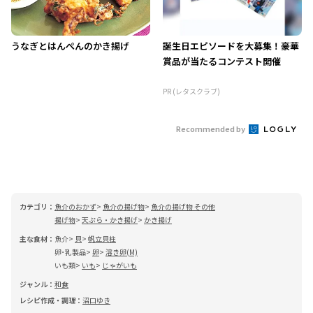
うなぎとはんぺんのかき揚げ
誕生日エピソードを大募集！豪華
賞品が当たるコンテスト開催
PR (レタスクラブ)
Recommended by
カテゴリ：
魚介のおかず
魚介の揚げ物
魚介の揚げ物 その他
揚げ物
天ぷら・かき揚げ
かき揚げ
主な食材：
魚介
貝
帆立貝柱
卵･乳製品
卵
溶き卵(M)
いも類
いも
じゃがいも
ジャンル：
和食
レシピ作成・調理：
沼口ゆき