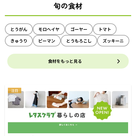
旬の食材
とうがん
モロヘイヤ
ゴーヤー
トマト
きゅうり
ピーマン
とうもろこし
ズッキーニ
食材をもっと見る
注目