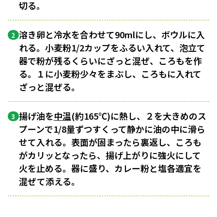
切る。
溶き卵と冷水を合わせて90mlにし、ボウルに入
2
れる。小麦粉1/2カップをふるい入れて、泡立て
器で粉が残るくらいにざっと混ぜ、ころもを作
る。１に小麦粉少々をまぶし、ころもに入れて
ざっと混ぜる。
揚げ油を
中温
(約165℃)に熱し、２を大きめのス
3
プーンで1/8量ずつすくって静かに油の中に滑ら
せて入れる。表面が固まったら裏返し、ころも
がカリッとなったら、揚げ上がりに強火にして
火を止める。器に盛り、カレー粉と塩各適宜を
混ぜて添える。