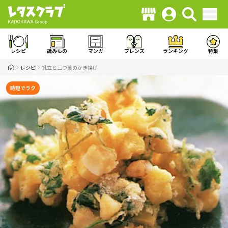
レシピ
読みもの
マンガ
フレンズ
ランキング
特集
レシピ
帆立と三つ葉のかき揚げ
時短でラク