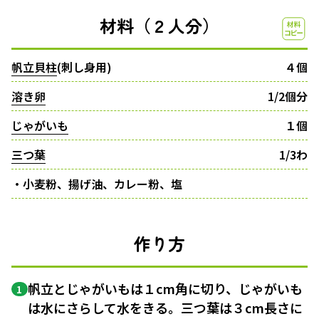
材料（２人分）
帆立貝柱
(刺し身用)
４個
溶き卵
1/2個分
じゃがいも
１個
三つ葉
1/3わ
・小麦粉、揚げ油、カレー粉、塩
作り方
帆立とじゃがいもは１cm角に切り、じゃがいも
1
は水にさらして水をきる。三つ葉は３cm長さに