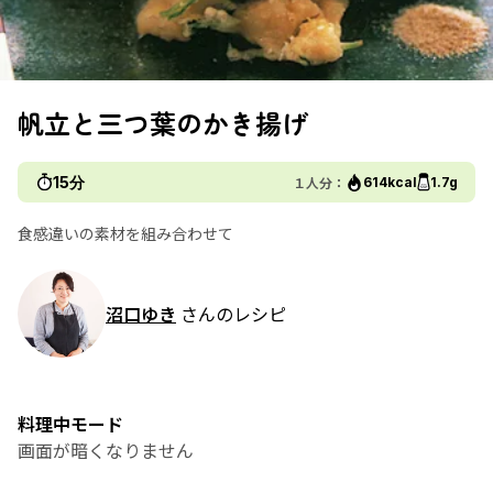
帆立と三つ葉のかき揚げ
15分
１人分：
614kcal
1.7g
食感違いの素材を組み合わせて
沼口ゆき
さんのレシピ
料理中モード
画面が暗くなりません