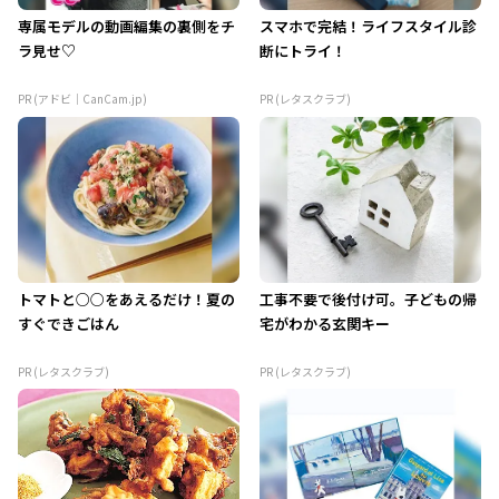
専属モデルの動画編集の裏側をチ
スマホで完結！ライフスタイル診
ラ見せ♡
断にトライ！
PR (アドビ｜CanCam.jp)
PR (レタスクラブ)
トマトと○○をあえるだけ！夏の
工事不要で後付け可。子どもの帰
すぐできごはん
宅がわかる玄関キー
PR (レタスクラブ)
PR (レタスクラブ)