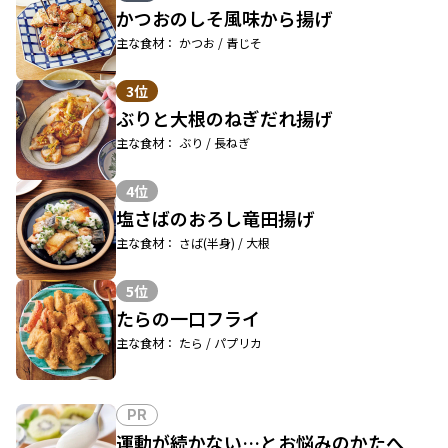
かつおのしそ風味から揚げ
主な食材： かつお / 青じそ
3位
ぶりと大根のねぎだれ揚げ
主な食材： ぶり / 長ねぎ
4位
塩さばのおろし竜田揚げ
主な食材： さば(半身) / 大根
5位
たらの一口フライ
主な食材： たら / パプリカ
PR
運動が続かない…とお悩みのかたへ