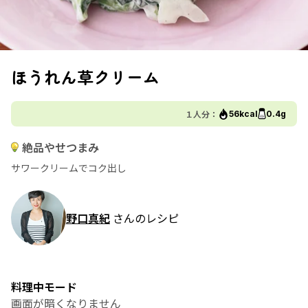
ほうれん草クリーム
１人分：
56kcal
0.4g
絶品やせつまみ
サワークリームでコク出し
野口真紀
さんのレシピ
料理中モード
画面が暗くなりません