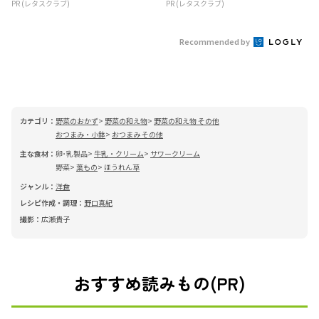
PR (レタスクラブ)
PR (レタスクラブ)
Recommended by
カテゴリ：
野菜のおかず
野菜の和え物
野菜の和え物 その他
おつまみ・小鉢
おつまみ その他
主な食材：
卵･乳製品
牛乳・クリーム
サワークリーム
野菜
葉もの
ほうれん草
ジャンル：
洋食
レシピ作成・調理：
野口真紀
撮影：
広瀬貴子
おすすめ読みもの(PR)