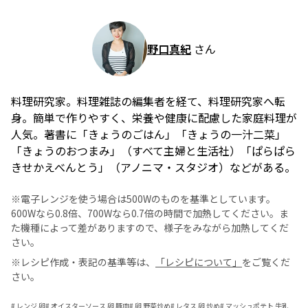
野口真紀
さん
料理研究家。料理雑誌の編集者を経て、料理研究家へ転
身。簡単で作りやすく、栄養や健康に配慮した家庭料理が
人気。著書に「きょうのごはん」「きょうの一汁二菜」
「きょうのおつまみ」（すべて主婦と生活社）「ぱらぱら
きせかえべんとう」（アノニマ・スタジオ）などがある。
※電子レンジを使う場合は500Wのものを基準としています。
600Wなら0.8倍、700Wなら0.7倍の時間で加熱してください。ま
た機種によって差がありますので、様子をみながら加熱してくだ
さい。
※レシピ作成・表記の基準等は、
「レシピについて」
をご覧くだ
さい。
#
レンジ 卵
#
オイスターソース 卵 豚肉
#
卵 野菜炒め
#
レタス 卵 炒め
#
マッシュポテト 牛乳