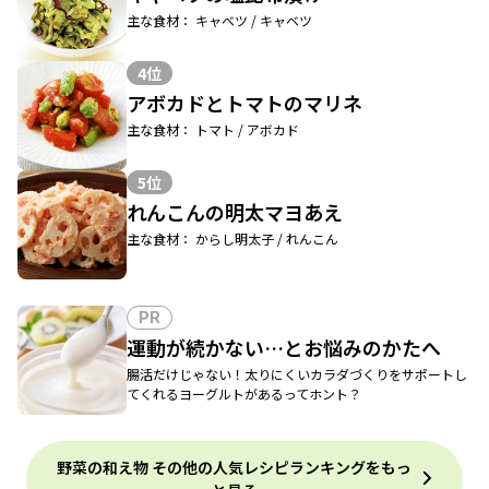
主な食材： キャベツ / キャベツ
4位
アボカドとトマトのマリネ
主な食材： トマト / アボカド
5位
れんこんの明太マヨあえ
主な食材： からし明太子 / れんこん
PR
運動が続かない…とお悩みのかたへ
腸活だけじゃない！太りにくいカラダづくりをサポートし
てくれるヨーグルトがあるってホント？
野菜の和え物 その他の人気レシピランキングをもっ