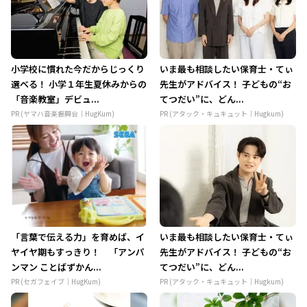
小学校に慣れた今だからじっくり
いま最も相談したい保育士・てぃ
選べる！ 小学１年生夏休みからの
先生がアドバイス！ 子どもの“お
「音楽教室」デビュ...
てつだい”に、どん...
PR (ヤマハ音楽振興会｜HugKum)
PR (アタック・キュキュット｜Hugkum)
「言葉で伝える力」を育めば、イ
いま最も相談したい保育士・てぃ
ヤイヤ期もすっきり！ 「アンパ
先生がアドバイス！ 子どもの“お
ンマン ことばずかん...
てつだい”に、どん...
PR (セガフェイブ｜HugKum)
PR (アタック・キュキュット｜Hugkum)