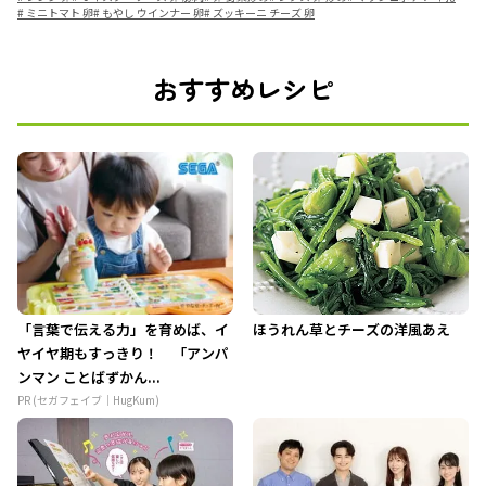
#
ミニトマト 卵
#
もやし ウインナー 卵
#
ズッキーニ チーズ 卵
おすすめレシピ
「言葉で伝える力」を育めば、イ
ほうれん草とチーズの洋風あえ
ヤイヤ期もすっきり！ 「アンパ
ンマン ことばずかん...
PR (セガフェイブ｜HugKum)