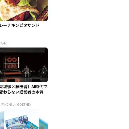
レーチキンピタサンド
2/4/1
見城徹×藤田晋】AI時代で
変わらない経営者の本質
（FINCHI on GOETHE）