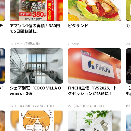
チ
アマゾン1位の実績！380円
ピタサンド
カ
で5日間お試し。
PR（ハーブ健康本舗）
2022/4/1
202
い！
シェア別荘「COCO VILLA O
FINCHI主催「IVS2026」トー
【
wners」3選
クセッションが話題に！
も
PR（COCO VILLA on GOETHE）
PR（FINCHI on GOETHE）
PR