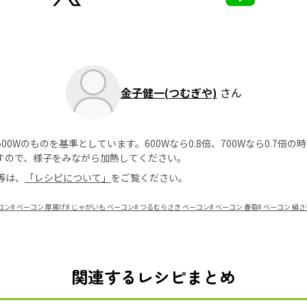
金子健一(つむぎや)
さん
0Wのものを基準としています。600Wなら0.8倍、700Wなら0.7倍
すので、様子をみながら加熱してください。
等は、
「レシピについて」
をご覧ください。
コン
#
ベーコン 厚揚げ
#
じゃがいも ベーコン
#
つるむらさき ベーコン
#
ベーコン 春菊
#
ベーコン 絹さ
関連するレシピまとめ