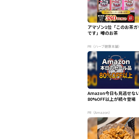
アマゾン1位「このお茶ガ
です」噂のお茶
PR（ハーブ健康本舗）
Amazon今日も見逃せな
80%OFF以上が続々登場
PR（Amazon）