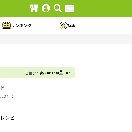
ランキング
特集
１個分：
248kcal
1.0g
ンド
菜たっぷりで
のレシピ