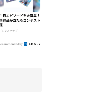
生日エピソードを大募集！
華賞品が当たるコンテスト
催
R（レタスクラブ）
Recommended by