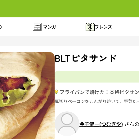
の
マンガ
フレンズ
BLTピタサンド
フライパンで焼けた！本格ピタサ
厚切りベーコンをこんがり焼いて、野
金子健一(つむぎや)
さん