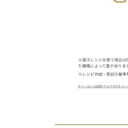
※電子レンジを使う場合は50
た機種によって差がありま
※レシピ作成・表記の基準
#
ベーコン 小松菜
#
アスパラガス ベー