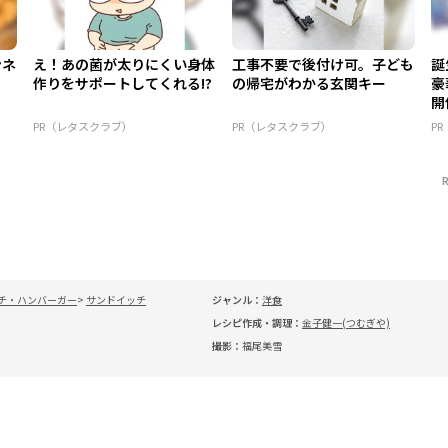
ンネ
え！あの菌が太りにくい身体
工事不要で後付け可。子ども
誕
作りをサポートしてくれる!?
の帰宅がわかる玄関キー
豪
開
PR（レタスクラブ）
PR（レタスクラブ）
P
チ・ハンバーガー
サンドイッチ
ジャンル：
洋食
レシピ作成・調理：
金子健一(つむぎや)
撮影：
福尾美雪