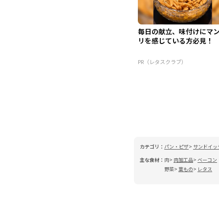
毎日の献立、味付けにマ
リを感じている方必見！
PR（レタスクラブ）
カテゴリ：
パン・ピザ
サンドイッ
主な食材：
肉
肉加工品
ベーコン
野菜
葉もの
レタス