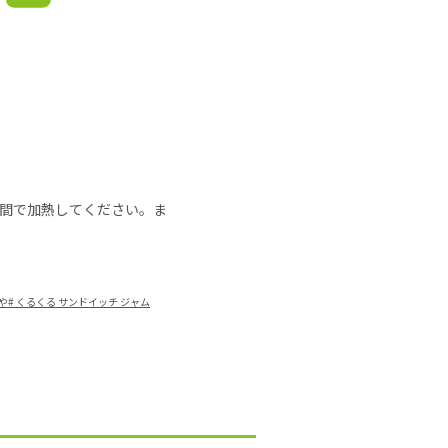
の時間で加熱してください。ま
や
#
くるくる サンドイッチ ジャム