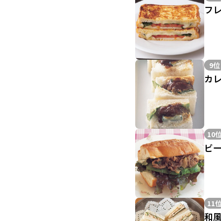
フ
9位
カ
10
ビ
11
和