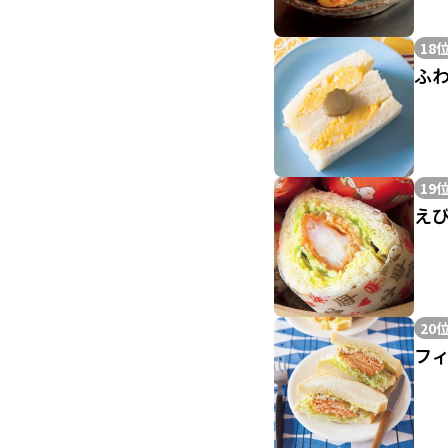
18
ふ
19
え
20
フ