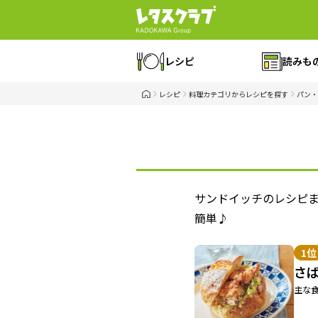
レシピ
読みも
レシピ
料理カテゴリからレシピを探す
パン・
サンドイッチのレシピ
簡単♪
1位
さ
主な食