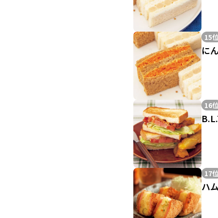
15
に
16
B.L
17
ハ