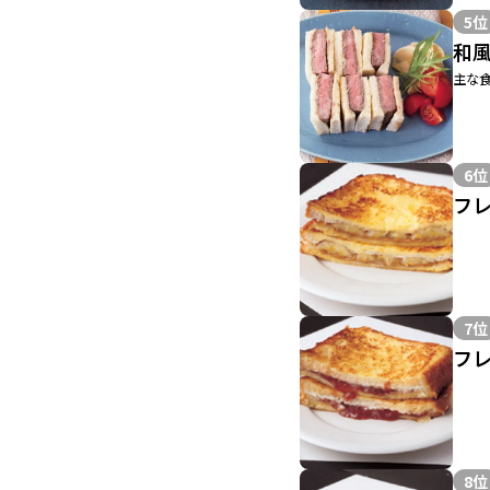
5位
和
主な食
6位
フ
7位
フ
8位