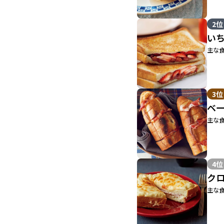
2位
い
主な食
3位
ベ
主な食
4位
ク
主な食