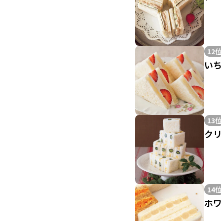
12
い
13
ク
14
ホ