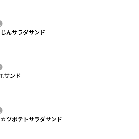
位
んじんサラダサンド
位
.T.サンド
位
ムカツポテトサラダサンド