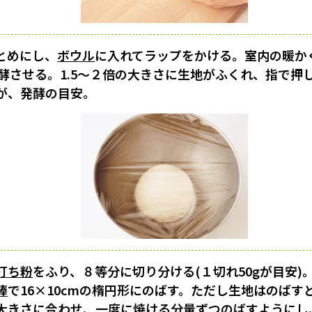
とめにし、
ボウル
に入れてラップをかける。室内の暖か
発酵させる。1.5〜２倍の大きさに生地がふくれ、指で
が、発酵の目安。
打ち粉
をふり、８等分に切り分ける(１切れ50gが目安)
棒
で16×10cmの楕円形にのばす。ただし生地はのばす
大きさに合わせ、一度に焼ける分量ずつのばすようにし