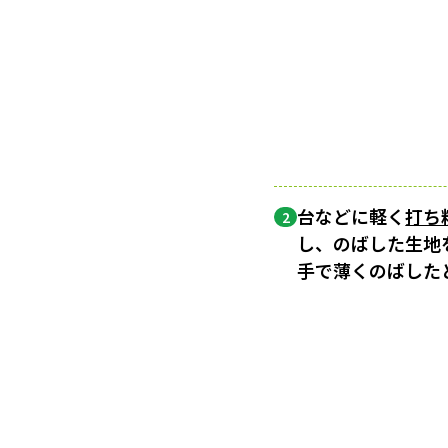
台などに軽く
打ち
2
し、のばした生地
手で薄くのばした