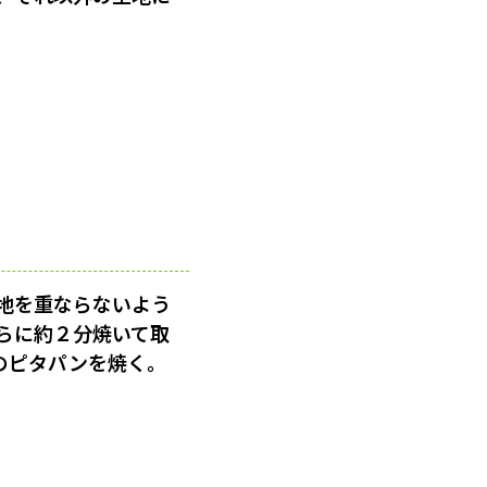
地を重ならないよう
らに約２分焼いて取
のピタパンを焼く。