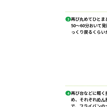
再び丸めてひとま
3
50〜60分おいて
っくり戻るくらい
再び台などに軽く
4
め、それぞれ
めん
で、フライパンの