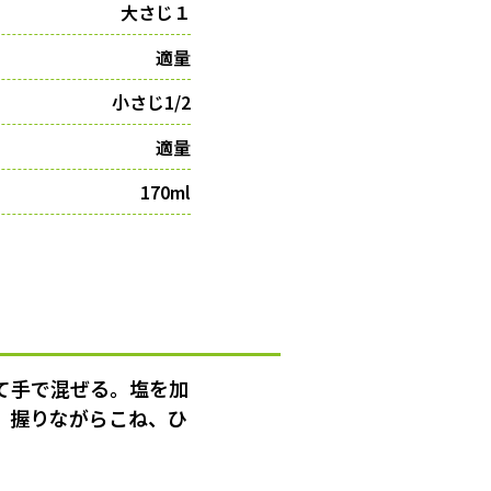
大さじ１
適量
小さじ1/2
適量
170ml
て手で混ぜる。塩を加
。握りながらこね、ひ