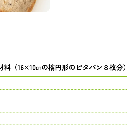
材料（16×10㎝の楕円形のピタパン８枚分