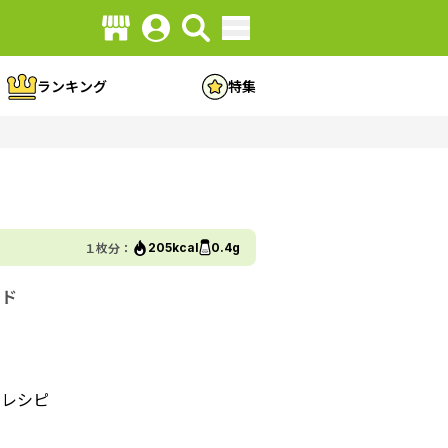
ランキング
特集
１枚分：
205kcal
0.4g
ンド
のレシピ