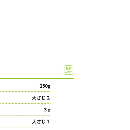
）
250g
大さじ２
３g
大さじ１