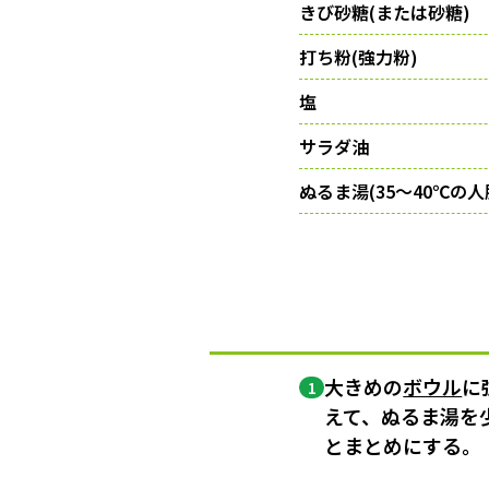
きび砂糖(または砂糖)
打ち粉(強力粉)
塩
サラダ油
ぬるま湯(35〜40℃の
大きめの
ボウル
に
1
えて、ぬるま湯を
とまとめにする。