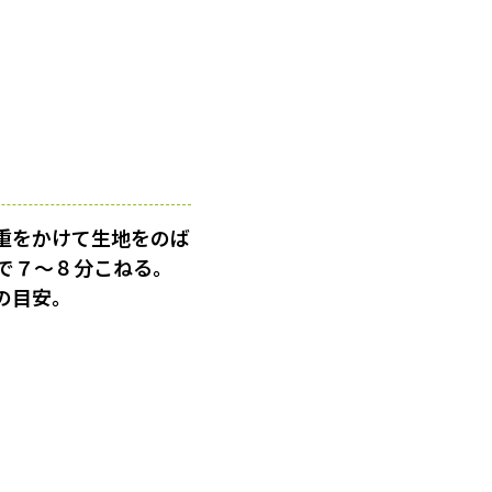
重をかけて生地をのば
で７〜８分こねる。
の目安。