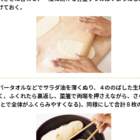
けておく。
パータオルなどでサラダ油を薄くぬり、４ののばした生
く。ふくれたら裏返し、
菜箸
で両端を押さえながら、さ
ことで全体がふくらみやすくなる)。同様にして合計８枚