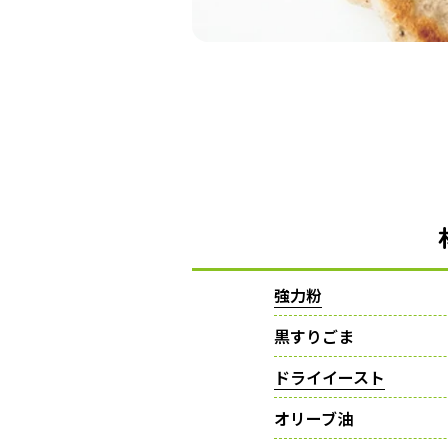
強力粉
黒すりごま
ドライイースト
オリーブ油