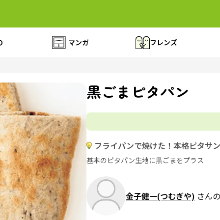
の
マンガ
フレンズ
黒ごまピタパン
フライパンで焼けた！本格ピタサ
基本のピタパン生地に黒ごまをプラス
金子健一(つむぎや)
さん