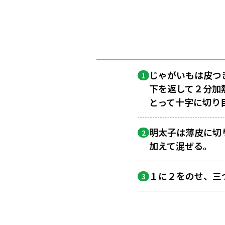
じゃがいもは皮つ
1
下を返して２分加
とって十字に切り
明太子は薄皮に切
2
加えて混ぜる。
１に２をのせ、三
3