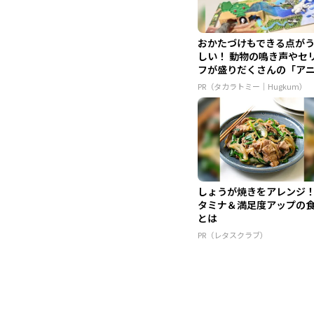
おかたづけもできる点が
しい！ 動物の鳴き声やセ
フが盛りだくさんの「ア
ア ...
PR（タカラトミー｜Hugkum）
しょうが焼きをアレンジ
タミナ＆満足度アップの
とは
PR（レタスクラブ）