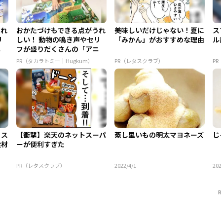
うれ
おかたづけもできる点がうれ
美味しいだけじゃない！夏に
ス
リ
しい！ 動物の鳴き声やセリ
「みかん」がおすすめな理由
ル
ニ
フが盛りだくさんの「アニ
ア ...
PR（タカラトミー｜Hugkum）
PR（レタスクラブ）
P
！ス
【衝撃】楽天のネットスーパ
蒸し里いもの明太マヨネーズ
じ
食材
ーが便利すぎた
PR（レタスクラブ）
2022/4/1
202