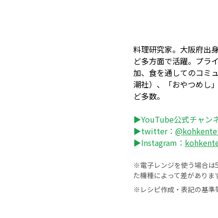
料理研究家。大阪府出
ど多方面で活躍。プラ
加、食を通してのコミ
潮社）、「おやつめし」
ど多数。
▶YouTube公式チャン
▶twitter：
@kohkente
▶Instagram：
kohkent
※電子レンジを使う場合は50
た機種によって差がありま
※レシピ作成・表記の基準