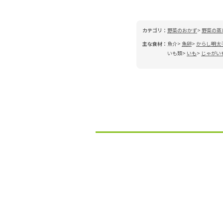
カテゴリ：
野菜のおかず
野菜の蒸
主な食材：
魚介
魚卵
からし明太
いも類
いも
じゃがい