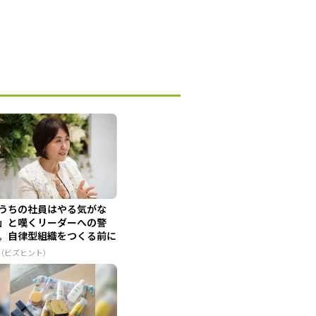
うちの社員はやる気がな
」と嘆くリーダーへの警
。自律型組織をつくる前に
せな...
R（ビズヒント）