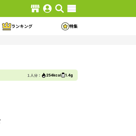
ランキング
特集
１人分：
254kcal
1.4g
ピ