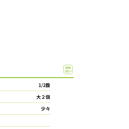
1/2腹
大２個
少々