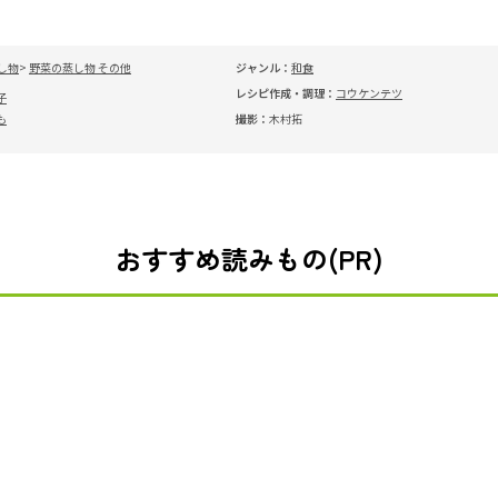
し物
野菜の蒸し物 その他
ジャンル：
和食
レシピ作成・調理：
コウケンテツ
子
も
撮影：
木村拓
おすすめ読みもの(PR)