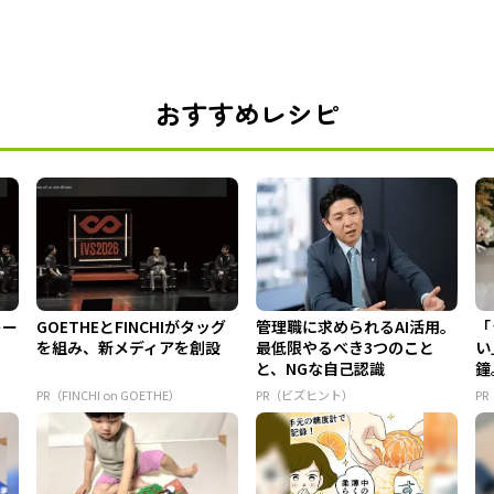
おすすめレシピ
トー
GOETHEとFINCHIがタッグ
管理職に求められるAI活用。
「
を組み、新メディアを創設
最低限やるべき3つのこと
い
と、NGな自己認識
鐘
外
PR（FINCHI on GOETHE）
PR（ビズヒント）
P