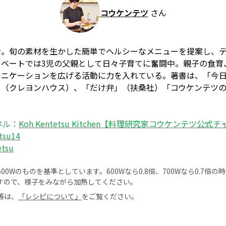
コウケンテツ
さん
身。旬の素材を生かした簡単でヘルシーなメニューを提案し、
イベートでは3児の父親として日々子育てに奮闘中。親子の食育
ュニケーションを広げる活動に力を入れている。著書は、「今
（クレヨンハウス）、「だけ弁」（扶桑社）「コウケンテツの
ネル：
Koh Kentetsu Kitchen【料理研究家コウケンテツ公式
tsu14
etsu
0Wのものを基準としています。600Wなら0.8倍、700Wなら0.7倍
すので、様子をみながら加熱してください。
等は、
「レシピについて」
をご覧ください。