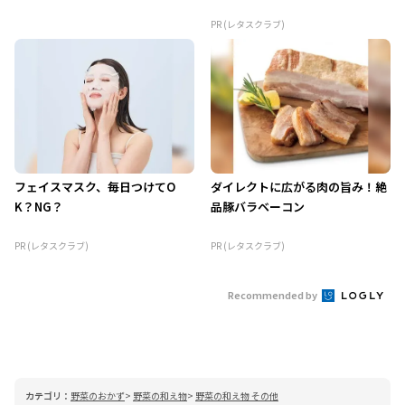
PR (レタスクラブ)
フェイスマスク、毎日つけてO
ダイレクトに広がる肉の旨み！絶
K？NG？
品豚バラベーコン
PR (レタスクラブ)
PR (レタスクラブ)
Recommended by
カテゴリ：
野菜のおかず
野菜の和え物
野菜の和え物 その他