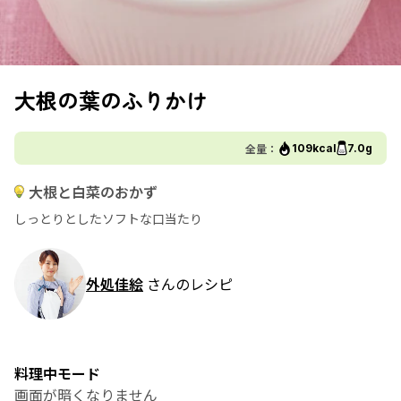
大根の葉のふりかけ
全量：
109kcal
7.0g
大根と白菜のおかず
しっとりとしたソフトな口当たり
外処佳絵
さんのレシピ
料理中モード
画面が暗くなりません