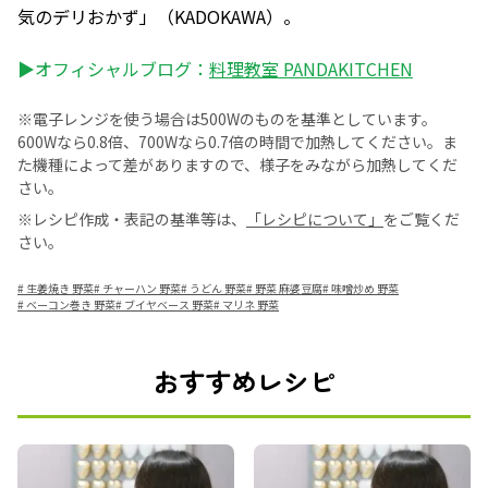
気のデリおかず」（KADOKAWA）。
▶オフィシャルブログ：
料理教室 PANDAKITCHEN
※電子レンジを使う場合は500Wのものを基準としています。
600Wなら0.8倍、700Wなら0.7倍の時間で加熱してください。ま
た機種によって差がありますので、様子をみながら加熱してくだ
さい。
※レシピ作成・表記の基準等は、
「レシピについて」
をご覧くだ
さい。
#
生姜焼き 野菜
#
チャーハン 野菜
#
うどん 野菜
#
野菜 麻婆豆腐
#
味噌炒め 野菜
#
ベーコン巻き 野菜
#
ブイヤベース 野菜
#
マリネ 野菜
おすすめレシピ