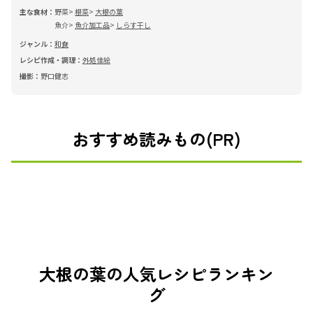
主な食材：
野菜
根菜
大根の葉
魚介
魚介加工品
しらす干し
ジャンル：
和食
レシピ作成・調理：
外処佳絵
撮影：
野口健志
おすすめ読みもの(PR)
大根の葉の人気レシピランキン
グ