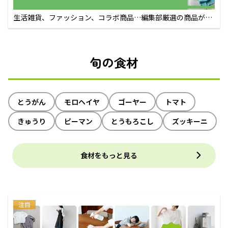
生活雑貨、ファッション、コラボ商品…編集部厳選の商品が買
えるECサイト
旬の食材
とうがん
モロヘイヤ
ゴーヤー
トマト
きゅうり
ピーマン
とうもろこし
ズッキーニ
食材をもっと見る
注目