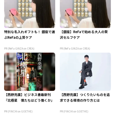
特別な名入れギフトも！ 銀座で選
【銀座】ReFaで始める大人の贅
ぶReFaの上質ケア
沢セルフケア
PR (ReFa GINZA on CREA)
PR (ReFa GINZA on CREA)
【西野亮廣】ビジネス書最新刊
【西野亮廣】つくりたいものを追
『北極星 僕たちはどう働くか』
求できる環境の作り方とは
PR (FINCHI on GOETHE)
PR (FINCHI on GOETHE)