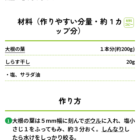
材料（作りやすい分量・約１カ
ップ分）
大根の葉
１本分(約200g)
しらす干し
20g
・塩、サラダ油
作り方
大根の葉は５mm幅に刻んで
ボウル
に入れ、塩小
1
さじ１をふってもみ、約３分おく。
しんなり
し
たら水けをしっかり絞る。