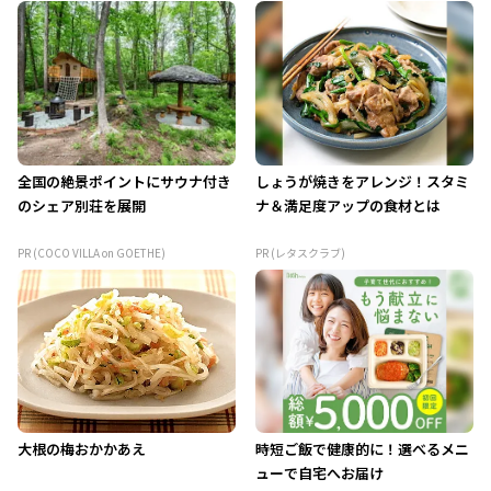
全国の絶景ポイントにサウナ付き
しょうが焼きをアレンジ！スタミ
のシェア別荘を展開
ナ＆満足度アップの食材とは
PR (COCO VILLA on GOETHE)
PR (レタスクラブ)
大根の梅おかかあえ
時短ご飯で健康的に！選べるメニ
ューで自宅へお届け