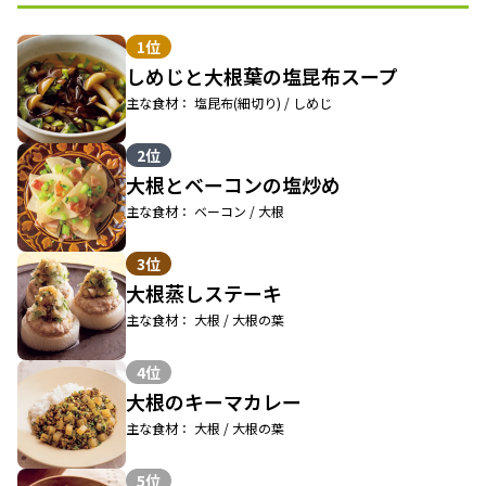
1位
しめじと大根葉の塩昆布スープ
主な食材： 塩昆布(細切り) / しめじ
2位
大根とベーコンの塩炒め
主な食材： ベーコン / 大根
3位
大根蒸しステーキ
主な食材： 大根 / 大根の葉
4位
大根のキーマカレー
主な食材： 大根 / 大根の葉
5位