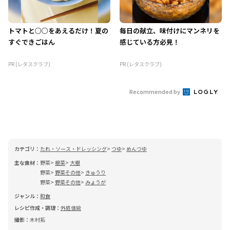
トマトと○○をあえるだけ！夏の
毎日の献立、味付けにマンネリを
すぐできごはん
感じている方必見！
PR (レタスクラブ)
PR (レタスクラブ)
Recommended by
カテゴリ：
たれ・ソース・ドレッシング
つゆ
めんつゆ
主な食材：
野菜
根菜
大根
野菜
野菜その他
きゅうり
野菜
野菜その他
みょうが
ジャンル：
和食
レシピ作成・調理：
外処佳絵
撮影：
木村拓