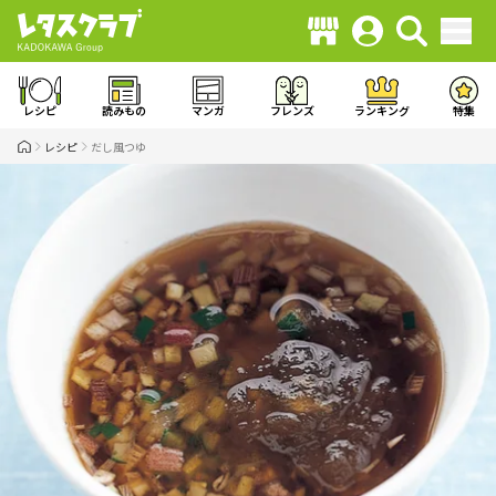
レシピ
読みもの
マンガ
フレンズ
ランキング
特集
レシピ
だし風つゆ