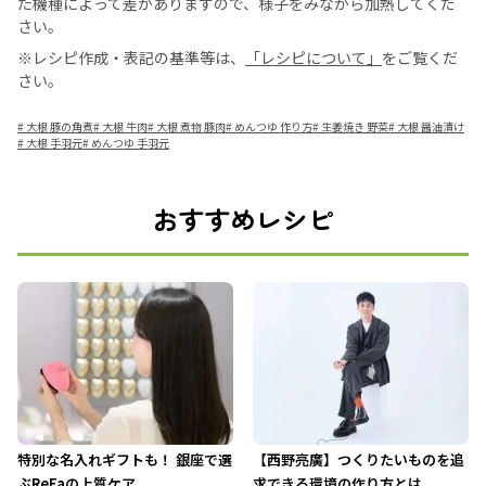
た機種によって差がありますので、様子をみながら加熱してくだ
さい。
※レシピ作成・表記の基準等は、
「レシピについて」
をご覧くだ
さい。
#
大根 豚の角煮
#
大根 牛肉
#
大根 煮物 豚肉
#
めんつゆ 作り方
#
生姜焼き 野菜
#
大根 醤油漬け
#
大根 手羽元
#
めんつゆ 手羽元
おすすめレシピ
特別な名入れギフトも！ 銀座で選
【西野亮廣】つくりたいものを追
ぶReFaの上質ケア
求できる環境の作り方とは