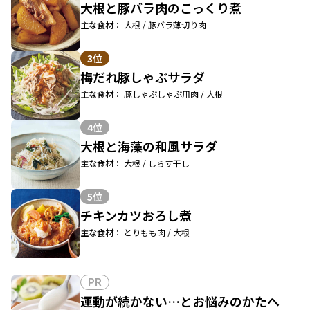
大根と豚バラ肉のこっくり煮
主な食材： 大根 / 豚バラ薄切り肉
3位
梅だれ豚しゃぶサラダ
主な食材： 豚しゃぶしゃぶ用肉 / 大根
4位
大根と海藻の和風サラダ
主な食材： 大根 / しらす干し
5位
チキンカツおろし煮
主な食材： とりもも肉 / 大根
PR
運動が続かない…とお悩みのかたへ