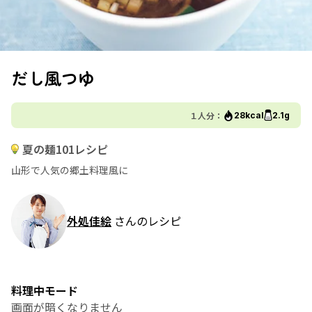
だし風つゆ
１人分：
28kcal
2.1g
夏の麺101レシピ
山形で人気の郷土料理風に
外処佳絵
さんのレシピ
料理中モード
画面が暗くなりません