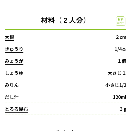
材料（２人分）
大根
２cm
きゅうり
1/4本
みょうが
１個
しょうゆ
大さじ１
みりん
小さじ1/2
だし汁
120ml
とろろ昆布
３g