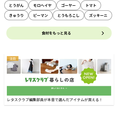
とうがん
モロヘイヤ
ゴーヤー
トマト
きゅうり
ピーマン
とうもろこし
ズッキーニ
食材をもっと見る
注目
レタスクラブ編集部員が本音で選んだアイテムが買える！