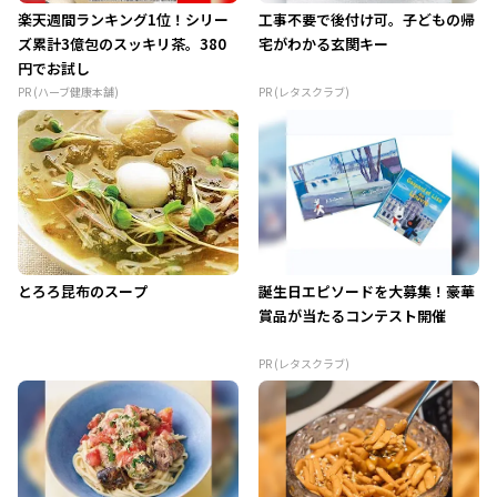
楽天週間ランキング1位！シリー
工事不要で後付け可。子どもの帰
ズ累計3億包のスッキリ茶。380
宅がわかる玄関キー
円でお試し
PR (ハーブ健康本舗)
PR (レタスクラブ)
とろろ昆布のスープ
誕生日エピソードを大募集！豪華
賞品が当たるコンテスト開催
PR (レタスクラブ)