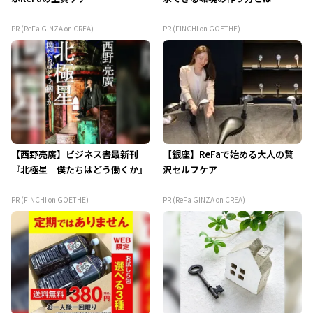
PR (ReFa GINZA on CREA)
PR (FINCHI on GOETHE)
【西野亮廣】ビジネス書最新刊
【銀座】ReFaで始める大人の贅
『北極星 僕たちはどう働くか』
沢セルフケア
PR (FINCHI on GOETHE)
PR (ReFa GINZA on CREA)