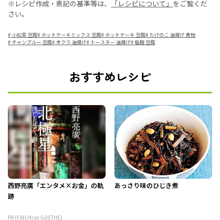
※レシピ作成・表記の基準等は、
「レシピについて」
をご覧くだ
さい。
#
小松菜 豆腐
#
ホットケーキミックス 豆腐
#
ホットケーキ 豆腐
#
たけのこ 油揚げ 煮物
#
チャンプルー 豆腐
#
オクラ 油揚げ
#
トースター 油揚げ
#
塩麹 豆腐
おすすめレシピ
西野亮廣「エンタメ×お金」の軌
あっさり味のひじき煮
跡
PR (FINCHI on GOETHE)