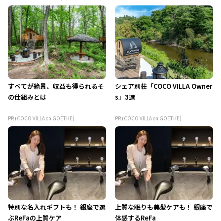
すべてが絶景、収益も得られるそ
シェア別荘「COCO VILLA Owner
の仕組みとは
s」3選
PR (COCO VILLA on GOETHE)
PR (COCO VILLA on GOETHE)
特別な名入れギフトも！ 銀座で選
上質な眠りも美髪ケアも！ 銀座で
ぶReFaの上質ケア
体感するReFa