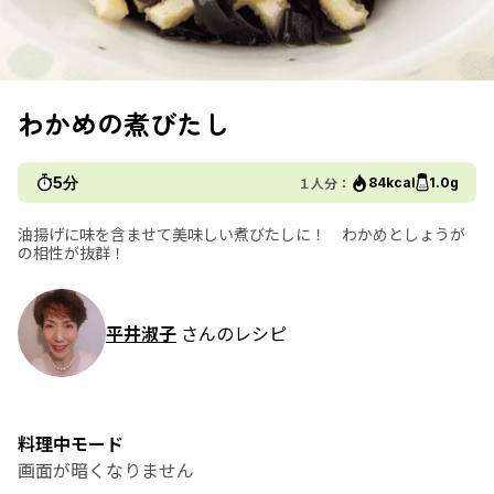
わかめの煮びたし
5分
１人分：
84kcal
1.0g
油揚げに味を含ませて美味しい煮びたしに！ わかめとしょうが
の相性が抜群！
平井淑子
さんのレシピ
料理中モード
画面が暗くなりません