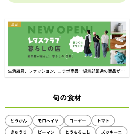
注目
生活雑貨、ファッション、コラボ商品…編集部厳選の商品が買
えるECサイト
旬の食材
とうがん
モロヘイヤ
ゴーヤー
トマト
きゅうり
ピーマン
とうもろこし
ズッキーニ