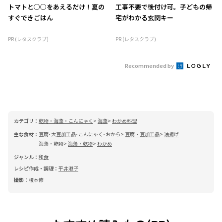
トマトと○○をあえるだけ！夏の
工事不要で後付け可。子どもの帰
すぐできごはん
宅がわかる玄関キー
PR (レタスクラブ)
PR (レタスクラブ)
Recommended by
カテゴリ：
乾物・海藻・こんにゃく
海藻
わかめ料理
主な食材：
豆腐･大豆加工品･こんにゃく･おから
豆腐・豆加工品
油揚げ
海藻・乾物
海藻・乾物
わかめ
ジャンル：
和食
レシピ作成・調理：
平井淑子
撮影：
榎本修