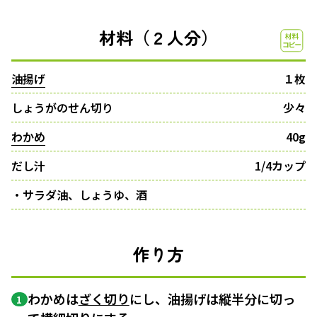
材料（２人分）
油揚げ
１枚
しょうがのせん切り
少々
わかめ
40g
だし汁
1/4カップ
・サラダ油、しょうゆ、酒
作り方
わかめは
ざく切り
にし、油揚げは縦半分に切っ
1