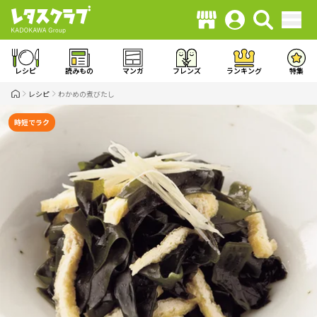
レシピ
読みもの
マンガ
フレンズ
ランキング
特集
レシピ
わかめの煮びたし
時短でラク