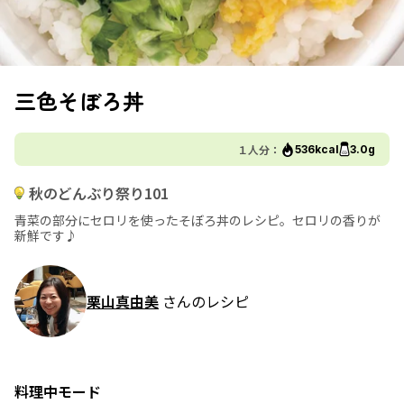
三色そぼろ丼
１人分：
536kcal
3.0g
秋のどんぶり祭り101
青菜の部分にセロリを使ったそぼろ丼のレシピ。セロリの香りが
新鮮です♪
栗山真由美
さんのレシピ
料理中モード