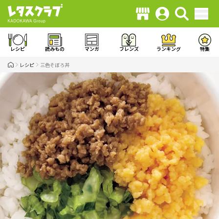
レシピ
読みもの
マンガ
フレンズ
ランキング
特集
レシピ
三色そぼろ丼