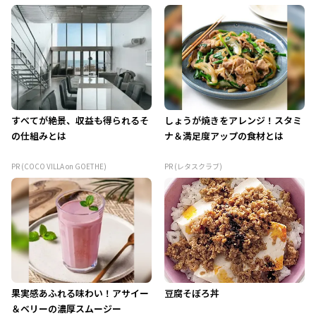
すべてが絶景、収益も得られるそ
しょうが焼きをアレンジ！スタミ
の仕組みとは
ナ＆満足度アップの食材とは
PR (COCO VILLA on GOETHE)
PR (レタスクラブ)
果実感あふれる味わい！アサイー
豆腐そぼろ丼
＆ベリーの濃厚スムージー