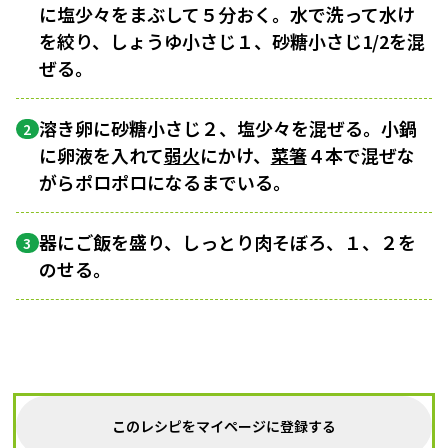
に塩少々をまぶして５分おく。水で洗って水け
を絞り、しょうゆ小さじ１、砂糖小さじ1/2を混
ぜる。
溶き卵に砂糖小さじ２、塩少々を混ぜる。小鍋
2
に卵液を入れて
弱火
にかけ、
菜箸
４本で混ぜな
がらポロポロになるまでいる。
器にご飯を盛り、しっとり肉そぼろ、１、２を
3
のせる。
このレシピをマイページに登録する