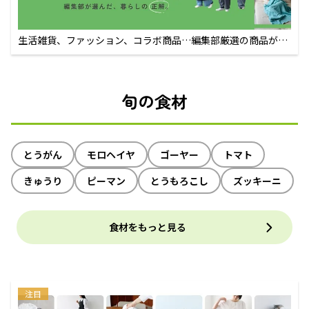
生活雑貨、ファッション、コラボ商品…編集部厳選の商品が買
えるECサイト
旬の食材
とうがん
モロヘイヤ
ゴーヤー
トマト
きゅうり
ピーマン
とうもろこし
ズッキーニ
食材をもっと見る
注目