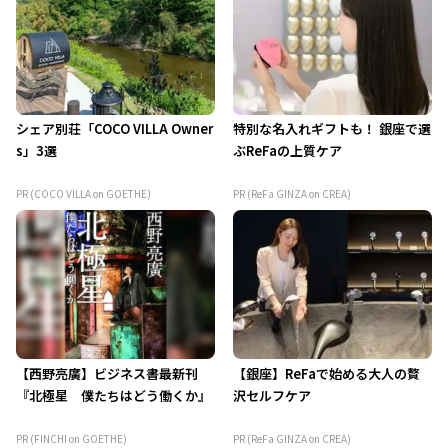
シェア別荘「COCO VILLA Owner
特別な名入れギフトも！ 銀座で選
s」3選
ぶReFaの上質ケア
PR (COCO VILLA on GOETHE)
PR (ReFa GINZA on CREA)
【西野亮廣】ビジネス書最新刊
【銀座】ReFaで始める大人の贅
『北極星 僕たちはどう働くか』
沢セルフケア
PR (FINCHI on GOETHE)
PR (ReFa GINZA on CREA)