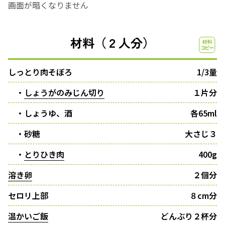
画面が暗くなりません
材料（２人分）
しっとり肉そぼろ
1/3量
・
しょうがのみじん切り
１片分
・しょうゆ、酒
各65ml
・砂糖
大さじ３
・
とりひき肉
400g
溶き卵
２個分
セロリ上部
８cm分
温かいご飯
どんぶり２杯分