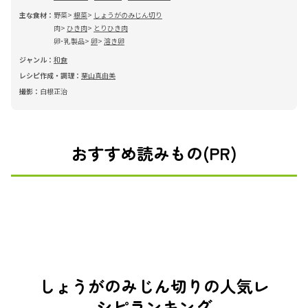
主な食材：
野菜
根菜
しょうがのみじん切り
肉
ひき肉
とりひき肉
卵･乳製品
卵
溶き卵
ジャンル：
和食
レシピ作成・調理：
栗山真由美
撮影：
白根正治
おすすめ読みもの(PR)
しょうがのみじん切りの人気レ
シピランキング