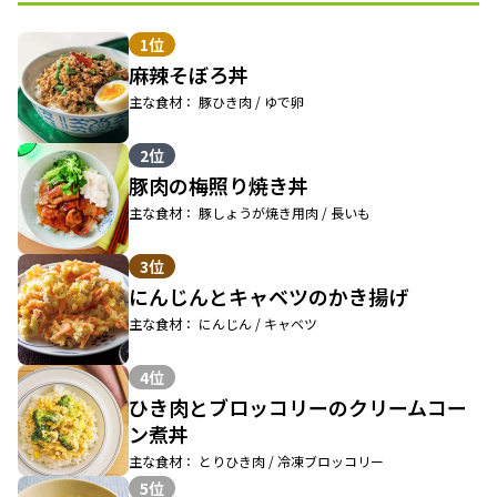
1位
麻辣そぼろ丼
主な食材： 豚ひき肉 / ゆで卵
2位
豚肉の梅照り焼き丼
主な食材： 豚しょうが焼き用肉 / 長いも
3位
にんじんとキャベツのかき揚げ
主な食材： にんじん / キャベツ
4位
ひき肉とブロッコリーのクリームコー
ン煮丼
主な食材： とりひき肉 / 冷凍ブロッコリー
5位