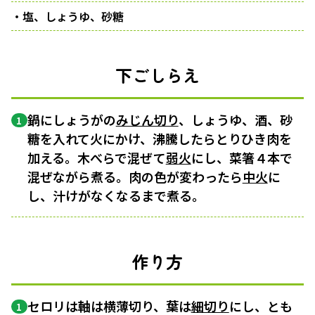
・塩、しょうゆ、砂糖
下ごしらえ
鍋にしょうがの
みじん切り
、しょうゆ、酒、砂
1
糖を入れて火にかけ、沸騰したらとりひき肉を
加える。木べらで混ぜて
弱火
にし、菜箸４本で
混ぜながら煮る。肉の色が変わったら
中火
に
し、汁けがなくなるまで煮る。
作り方
セロリは軸は横薄切り、葉は
細切り
にし、とも
1