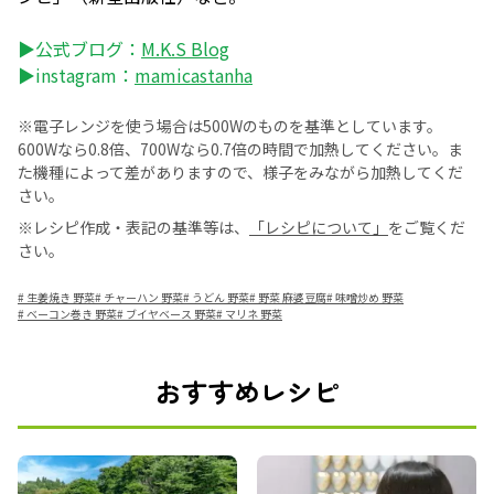
▶公式ブログ：
M.K.S Blog
▶instagram：
mamicastanha
※電子レンジを使う場合は500Wのものを基準としています。
600Wなら0.8倍、700Wなら0.7倍の時間で加熱してください。ま
た機種によって差がありますので、様子をみながら加熱してくだ
さい。
※レシピ作成・表記の基準等は、
「レシピについて」
をご覧くだ
さい。
#
生姜焼き 野菜
#
チャーハン 野菜
#
うどん 野菜
#
野菜 麻婆豆腐
#
味噌炒め 野菜
#
ベーコン巻き 野菜
#
ブイヤベース 野菜
#
マリネ 野菜
おすすめレシピ