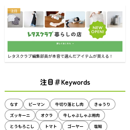
注目
レタスクラブ編集部員が本音で選んだアイテムが買える！
注目＃Keywords
なす
ピーマン
牛切り落とし肉
きゅうり
ズッキーニ
オクラ
牛しゃぶしゃぶ用肉
とうもろこし
トマト
ゴーヤー
塩鮭