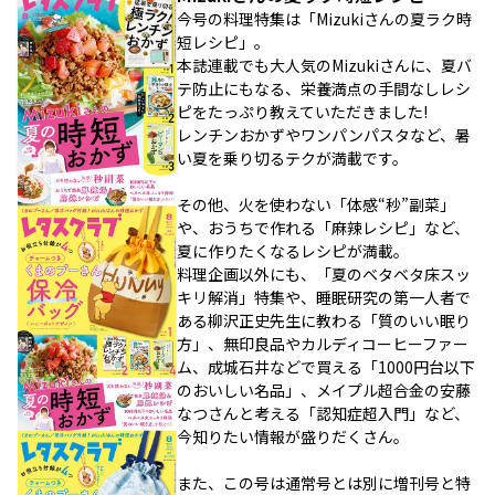
今号の料理特集は「Mizukiさんの夏ラク時
短レシピ」。
本誌連載でも大人気のMizukiさんに、夏バ
テ防止にもなる、栄養満点の手間なしレシ
ピをたっぷり教えていただきました!
レンチンおかずやワンパンパスタなど、暑
い夏を乗り切るテクが満載です。
その他、火を使わない「体感“秒”副菜」
や、おうちで作れる「麻辣レシピ」など、
夏に作りたくなるレシピが満載。
料理企画以外にも、「夏のベタベタ床スッ
キリ解消」特集や、睡眠研究の第一人者で
ある柳沢正史先生に教わる「質のいい眠り
方」、無印良品やカルディコーヒーファー
ム、成城石井などで買える「1000円台以下
のおいしい名品」、メイプル超合金の安藤
なつさんと考える「認知症超入門」など、
今知りたい情報が盛りだくさん。
また、この号は通常号とは別に増刊号と特