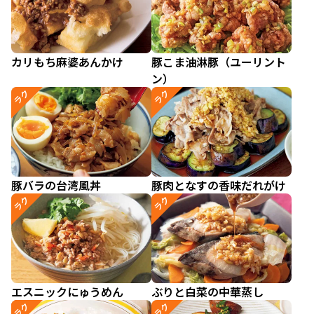
カリもち麻婆あんかけ
豚こま油淋豚（ユーリント
ン）
ラク
ラク
豚バラの台湾風丼
豚肉となすの香味だれがけ
ラク
ラク
エスニックにゅうめん
ぶりと白菜の中華蒸し
ラク
ラク