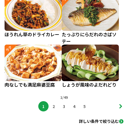
ほうれん草のドライカレー
たっぷりにらだれのさばソ
テー
ラク
肉なしでも満足麻婆豆腐
しょうが風味のよだれどり
1/49
1
2
3
4
5
詳しい条件で絞り込む