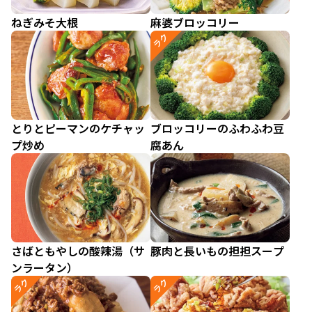
ねぎみそ大根
麻婆ブロッコリー
ラク
とりとピーマンのケチャッ
ブロッコリーのふわふわ豆
プ炒め
腐あん
さばともやしの酸辣湯（サ
豚肉と長いもの担担スープ
ンラータン）
ラク
ラク