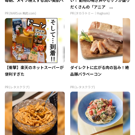
毎朝、メイク映えする潤い美肌へ
い！ 動物の鳴き声やセリフが盛り
だくさんの「アニア ...
PR (NARS on 美的.com)
PR (タカラトミー｜Hugkum)
【衝撃】楽天のネットスーパーが
ダイレクトに広がる肉の旨み！絶
便利すぎた
品豚バラベーコン
PR (レタスクラブ)
PR (レタスクラブ)