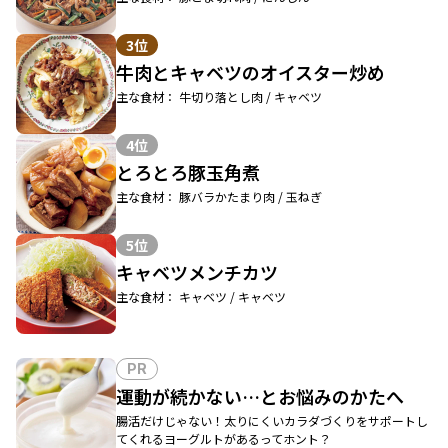
3位
牛肉とキャベツのオイスター炒め
主な食材： 牛切り落とし肉 / キャベツ
4位
とろとろ豚玉角煮
主な食材： 豚バラかたまり肉 / 玉ねぎ
5位
キャベツメンチカツ
主な食材： キャベツ / キャベツ
PR
運動が続かない…とお悩みのかたへ
腸活だけじゃない！太りにくいカラダづくりをサポートし
てくれるヨーグルトがあるってホント？