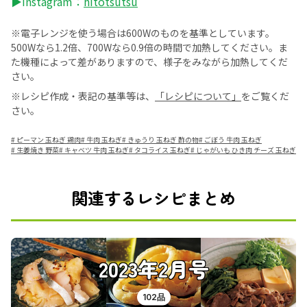
▶Instagram：
hitotsutsu
※電子レンジを使う場合は600Wのものを基準としています。
500Wなら1.2倍、700Wなら0.9倍の時間で加熱してください。ま
た機種によって差がありますので、様子をみながら加熱してくだ
さい。
※レシピ作成・表記の基準等は、
「レシピについて」
をご覧くだ
さい。
#
ピーマン 玉ねぎ 鶏肉
#
牛肉 玉ねぎ
#
きゅうり 玉ねぎ 酢の物
#
ごぼう 牛肉 玉ねぎ
#
生姜焼き 野菜
#
キャベツ 牛肉 玉ねぎ
#
タコライス 玉ねぎ
#
じゃがいも ひき肉 チーズ 玉ねぎ
関連するレシピまとめ
2023年2月号
102品