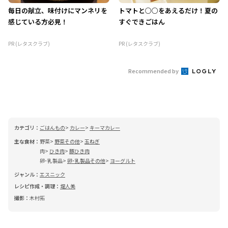
毎日の献立、味付けにマンネリを
トマトと○○をあえるだけ！夏の
感じている方必見！
すぐできごはん
PR (レタスクラブ)
PR (レタスクラブ)
Recommended by
カテゴリ：
ごはんもの
カレー
キーマカレー
主な食材：
野菜
野菜その他
玉ねぎ
肉
ひき肉
豚ひき肉
卵･乳製品
卵･乳製品その他
ヨーグルト
ジャンル：
エスニック
レシピ作成・調理：
堤人美
撮影：
木村拓