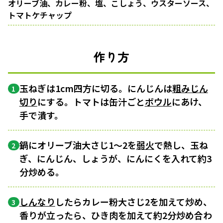
オリーブ油、カレー粉、塩、こしょう、ウスターソース、
トマトケチャップ
作り方
玉ねぎは1cm四方に切る。にんじんは
粗みじん
1
切り
にする。トマトは缶汁ごと
ボウル
にあけ、
手で潰す。
鍋にオリーブ油大さじ1～2を
弱火
で熱し、玉ね
2
ぎ、にんじん、しょうが、にんにくを入れて約3
分炒める。
しんなり
したらカレー粉大さじ2を加えて炒め、
3
香りが立ったら、ひき肉を加えて約2分炒め合わ