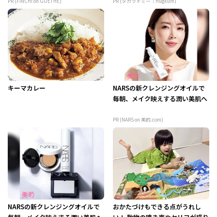
PR (FINCHI on GOETHE)
PR (タカラトミー｜Hugkum)
キーマカレー
NARSの新クレンジングオイルで
毎朝、メイク映えする潤い美肌へ
PR (NARS on 美的.com)
NARSの新クレンジングオイルで
おかたづけもできる点がうれし