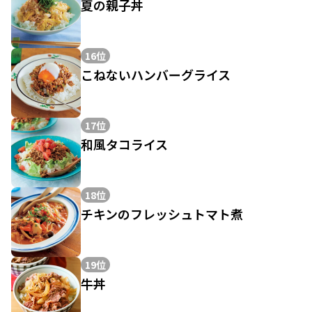
夏の親子丼
16位
こねないハンバーグライス
17位
和風タコライス
18位
チキンのフレッシュトマト煮
19位
牛丼