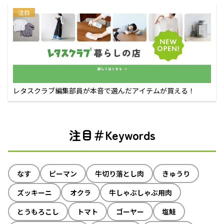
注目
レタスクラブ編集部員が本音で選んだアイテムが買える！
注目＃Keywords
なす
ピーマン
牛切り落とし肉
きゅうり
ズッキーニ
オクラ
牛しゃぶしゃぶ用肉
とうもろこし
トマト
ゴーヤー
塩鮭