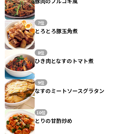
豚肉のプルコギ風
7位
とろとろ豚玉角煮
8位
ひき肉となすのトマト煮
9位
なすのミートソースグラタン
10位
とりの甘酢炒め