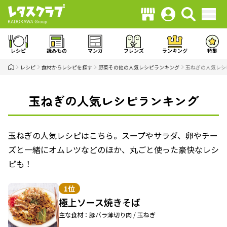
レシピ
読みもの
マンガ
フレンズ
ランキング
特集
レシピ
食材からレシピを探す
野菜その他の人気レシピランキング
玉ねぎの人気レシ
玉ねぎの人気レシピランキング
玉ねぎの人気レシピはこちら。スープやサラダ、卵やチー
ズと一緒にオムレツなどのほか、丸ごと使った豪快なレシ
ピも！
1位
極上ソース焼きそば
主な食材：豚バラ薄切り肉 / 玉ねぎ