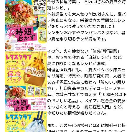
今号の料理特集は「Mizukiさんの夏ラク時
短レシピ」。
本誌連載でも大人気のMizukiさんに、夏バ
テ防止にもなる、栄養満点の手間なしレシ
ピをたっぷり教えていただきました!
レンチンおかずやワンパンパスタなど、暑
い夏を乗り切るテクが満載です。
その他、火を使わない「体感“秒”副菜」
や、おうちで作れる「麻辣レシピ」など、
夏に作りたくなるレシピが満載。
料理企画以外にも、「夏のベタベタ床スッ
キリ解消」特集や、睡眠研究の第一人者で
ある柳沢正史先生に教わる「質のいい眠り
方」、無印良品やカルディコーヒーファー
ム、成城石井などで買える「1000円台以下
のおいしい名品」、メイプル超合金の安藤
なつさんと考える「認知症超入門」など、
今知りたい情報が盛りだくさん。
また、この号は通常号とは別に増刊号と特
別号があり、くまのプーさんの保冷バッグ