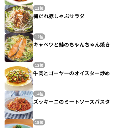
11位
梅だれ豚しゃぶサラダ
12位
キャベツと鮭のちゃんちゃん焼き
13位
牛肉とゴーヤーのオイスター炒め
14位
ズッキーニのミートソースパスタ
15位