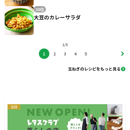
20位
大豆のカレーサラダ
1/5
1
2
3
4
5
玉ねぎのレシピをもっと見る
注目