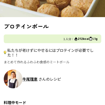
プロテインボール
１人分：
212kcal
1.1g
私たちが老けずにやせるにはプロテインが必要でし
た！！
まとめて作れるふわふわ食感のミートボール
牛尾理恵
さんのレシピ
料理中モード