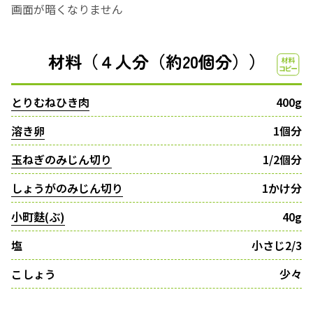
画面が暗くなりません
材料（４人分（約20個分））
とりむねひき肉
400g
溶き卵
1個分
玉ねぎのみじん切り
1/2個分
しょうがのみじん切り
1かけ分
小町麩(ぶ)
40g
塩
小さじ2/3
こしょう
少々