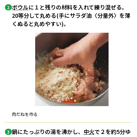
ボウル
に１と残りの材料を入れて練り混ぜる。
2
20等分して丸める(手にサラダ油〈分量外〉を薄
くぬると丸めやすい)。
肉だねを作る
鍋にたっぷりの湯を沸かし、
中火
で２を約5分ゆ
3