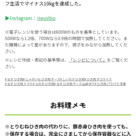
フ生活でマイナス10kgを達成した。
▶Instagram：
rieushio
※電子レンジを使う場合は600Wのものを基準としています。
500Wなら1.2倍、700Wなら0.9倍の時間で加熱してください。ま
た機種によって差がありますので、様子をみながら加熱してくだ
さい。
※レシピ作成・表記の基準等は、
「レシピについて」
をご覧くだ
さい。
#
なす ひき肉
#
じゃがいも ひき肉 チーズ
#
しいたけ ひき肉
#
ひき肉 タコライス
#
なす ひき肉 トマト
#
えのき ひき肉
#
なす ひき肉 チーズ 山本ゆり
#
ひき肉 パラパラ 冷凍
お料理メモ
※とりむねひき肉の代わりに、豚赤身ひき肉を使っても。
※保存する場合は、完全にさましてから保存容器などに入