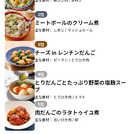
2位
ミートボールのクリーム煮
主な食材： しめじ / マッシュルーム
3位
チーズ in レンチンだんご
主な食材： ピーマン / とりひき肉
4位
とりだんごとたっぷり野菜の塩麹スー
プ
主な食材： とりひき肉 / トマト
5位
肉だんごのラタトゥイユ煮
主な食材： 合いびき肉 / 卵