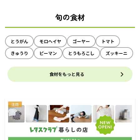
旬の食材
とうがん
モロヘイヤ
ゴーヤー
トマト
きゅうり
ピーマン
とうもろこし
ズッキーニ
食材をもっと見る
注目