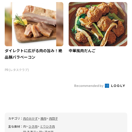
ダイレクトに広がる肉の旨み！絶
中華風肉だんご
品豚バラベーコン
PR (レタスクラブ)
Recommended by
カテゴリ：
肉のおかず
挽肉
肉団子
主な食材：
肉
ひき肉
とりひき肉
卵･乳製品
卵
溶き卵