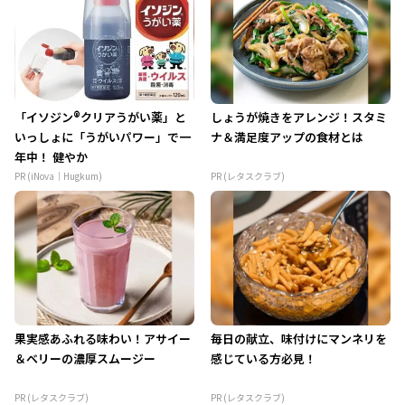
「イソジン®クリアうがい薬」と
しょうが焼きをアレンジ！スタミ
いっしょに「うがいパワー」で一
ナ＆満足度アップの食材とは
年中！ 健やか
PR (iNova｜Hugkum)
PR (レタスクラブ)
果実感あふれる味わい！アサイー
毎日の献立、味付けにマンネリを
＆ベリーの濃厚スムージー
感じている方必見！
PR (レタスクラブ)
PR (レタスクラブ)