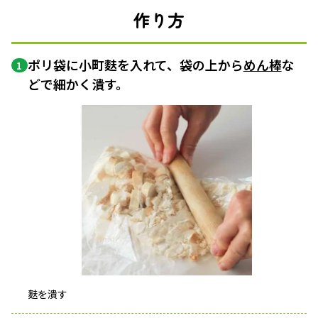
作り方
ポリ袋に小町麩を入れて、袋の上から
めん棒
な
1
どで細かく潰す。
麩を潰す