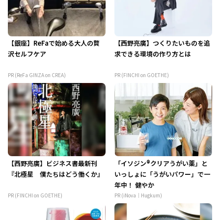
【銀座】ReFaで始める大人の贅
【西野亮廣】つくりたいものを追
沢セルフケア
求できる環境の作り方とは
PR (ReFa GINZA on CREA)
PR (FINCHI on GOETHE)
【西野亮廣】ビジネス書最新刊
「イソジン®クリアうがい薬」と
『北極星 僕たちはどう働くか』
いっしょに「うがいパワー」で一
年中！ 健やか
PR (FINCHI on GOETHE)
PR (iNova｜Hugkum)