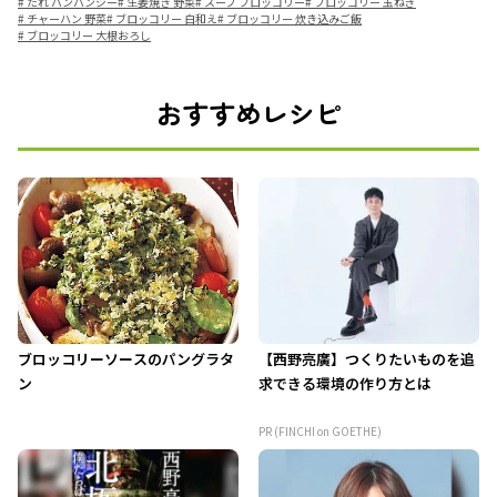
#
たれ バンバンジー
#
生姜焼き 野菜
#
スープ ブロッコリー
#
ブロッコリー 玉ねぎ
#
チャーハン 野菜
#
ブロッコリー 白和え
#
ブロッコリー 炊き込みご飯
#
ブロッコリー 大根おろし
おすすめレシピ
ブロッコリーソースのパングラタ
【西野亮廣】つくりたいものを追
ン
求できる環境の作り方とは
PR (FINCHI on GOETHE)