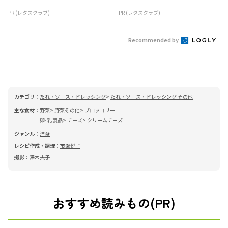
PR (レタスクラブ)
PR (レタスクラブ)
Recommended by
カテゴリ：
たれ・ソース・ドレッシング
たれ・ソース・ドレッシング その他
主な食材：
野菜
野菜その他
ブロッコリー
卵･乳製品
チーズ
クリームチーズ
ジャンル：
洋食
レシピ作成・調理：
市瀬悦子
撮影：
澤木央子
おすすめ読みもの(PR)