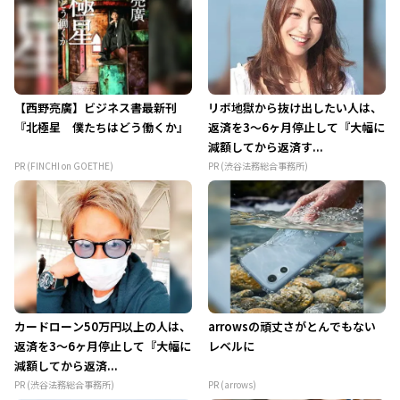
【西野亮廣】ビジネス書最新刊
リボ地獄から抜け出したい人は、
『北極星 僕たちはどう働くか』
返済を3～6ヶ月停止して『大幅に
減額してから返済す...
PR (FINCHI on GOETHE)
PR (渋谷法務総合事務所)
カードローン50万円以上の人は、
arrowsの頑丈さがとんでもない
返済を3～6ヶ月停止して『大幅に
レベルに
減額してから返済...
PR (渋谷法務総合事務所)
PR (arrows)