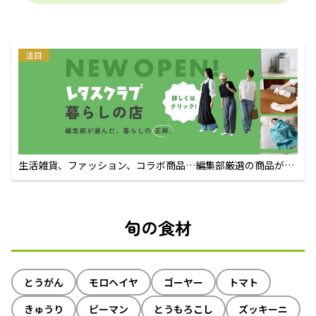
注目
生活雑貨、ファッション、コラボ商品…編集部厳選の商品が買
えるECサイト
旬の食材
とうがん
モロヘイヤ
ゴーヤー
トマト
きゅうり
ピーマン
とうもろこし
ズッキーニ