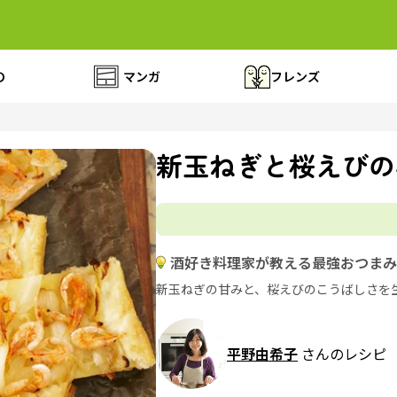
の
マンガ
フレンズ
新玉ねぎと桜えびの
酒好き料理家が教える最強おつまみ
新玉ねぎの甘みと、桜えびのこうばしさを
平野由希子
さんのレシピ