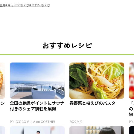
 豆腐
#
キャベツ 桜えび
#
セロリ 桜えび
おすすめレシピ
ッシ
全国の絶景ポイントにサウナ
春野菜と桜えびのパスタ
「
付きのシェア別荘を展開
の
場
PR（COCO VILLA on GOETHE）
2022/4/1
PR