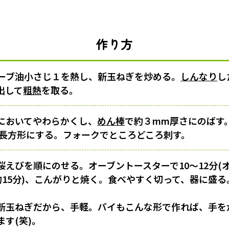
作り方
ーブ油小さじ１を熱し、新玉ねぎを炒める。
しんなり
し
出して
粗熱
を取る。
においてやわらかくし、
めん棒
で約３mm厚さにのばす
ｍの長方形にする。フォークでところどころ刺す。
桜えびを順にのせる。オーブントースターで10〜12分(
約15分)、こんがりと焼く。食べやすく切って、器に盛る
新玉ねぎだから、手軽。パイもこんな形で作れば、手を
す(笑)。