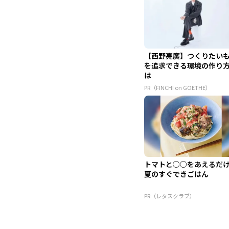
【西野亮廣】つくりたい
を追求できる環境の作り
は
PR（FINCHI on GOETHE）
トマトと○○をあえるだ
夏のすぐできごはん
PR（レタスクラブ）