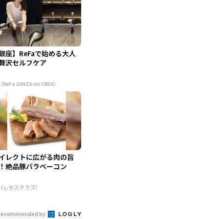
銀座】ReFaで始める大人
贅沢セルフケア
（ReFa GINZA on CREA）
イレクトに広がる肉の旨
！絶品豚バラベーコン
R（レタスクラブ）
Recommended by