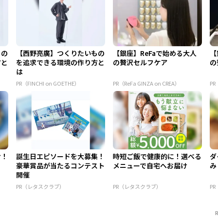
もの
【西野亮廣】つくりたいもの
【銀座】ReFaで始める大人
【
方と
を追求できる環境の作り方と
の贅沢セルフケア
の
は
PR（FINCHI on GOETHE）
PR（ReFa GINZA on CREA）
PR
け！
誕生日エピソードを大募集！
時短ご飯で健康的に！選べる
ダ
豪華賞品が当たるコンテスト
メニューで自宅へお届け
み
開催
PR（レタスクラブ）
PR（レタスクラブ）
P