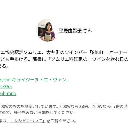
平野由希子
さん
エ協会認定ソムリエ、大井町のワインバー「8huit.」オーナ
なども手掛ける。著書に「ソムリエ料理家の ワインを飲む日
ある。
ne et vin キュイジーヌ・エ・ヴァン
ne365
6hirano
0Wのものを基準としています。600Wなら0.8倍、700Wなら0.7倍
すので、様子をみながら加熱してください。
等は、
「レシピについて」
をご覧ください。