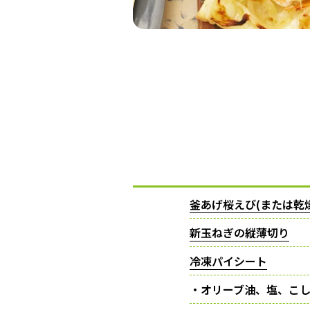
釜あげ桜えび(または乾
新玉ねぎの縦薄切り
冷凍パイシート
・オリーブ油、塩、こ