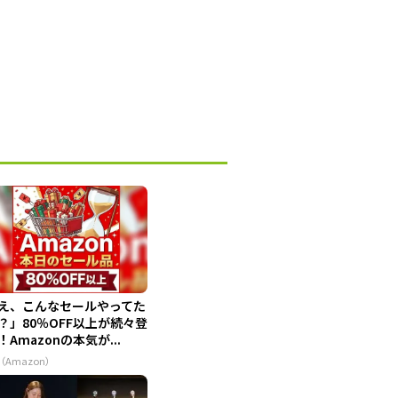
え、こんなセールやってた
？」80％OFF以上が続々登
！Amazonの本気が...
（Amazon）