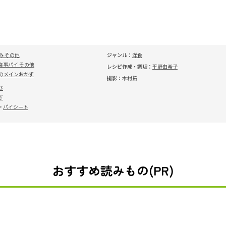
み その他
ジャンル：
洋食
食事パイ その他
レシピ作成・調理：
平野由希子
のメインおかず
撮影：
木村拓
び
ぎ
パイシート
おすすめ読みもの(PR)