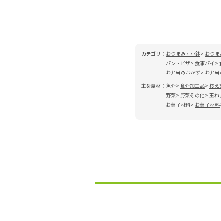
カテゴリ：
おつまみ・小鉢
おつま
パン・ピザ
食事パイ
お弁当のおかず
お弁当
主な食材：
魚介
魚介加工品
桜え
野菜
野菜その他
玉ね
お菓子材料
お菓子材料