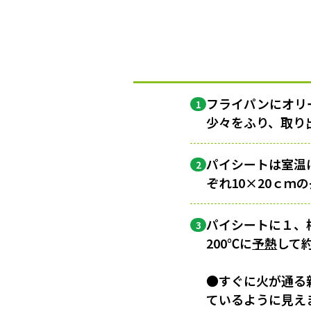
フライパンにオリ
1
少々をふり、取り
パイシートは室温
2
ぞれ10×20ｃ
パイシートに１、
3
200℃に
予熱
して
●すぐに火が通る
ているように見えま