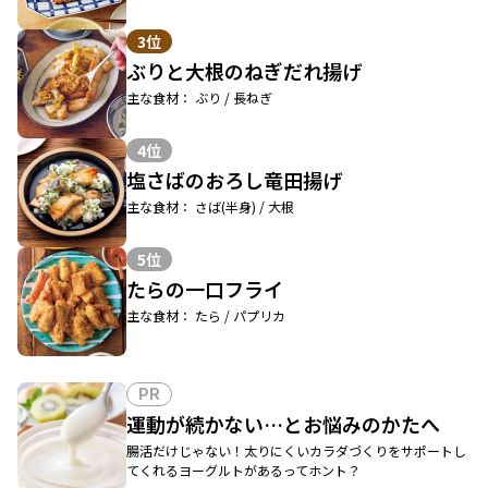
3位
ぶりと大根のねぎだれ揚げ
主な食材： ぶり / 長ねぎ
4位
塩さばのおろし竜田揚げ
主な食材： さば(半身) / 大根
5位
たらの一口フライ
主な食材： たら / パプリカ
PR
運動が続かない…とお悩みのかたへ
腸活だけじゃない！太りにくいカラダづくりをサポートし
てくれるヨーグルトがあるってホント？