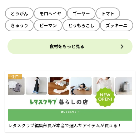
とうがん
モロヘイヤ
ゴーヤー
トマト
きゅうり
ピーマン
とうもろこし
ズッキーニ
食材をもっと見る
注目
レタスクラブ編集部員が本音で選んだアイテムが買える！