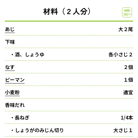
材料（２人分）
あじ
大２尾
下味
・酒、しょうゆ
各小さじ２
なす
２個
ピーマン
１個
小麦粉
適宜
香味だれ
・長ねぎ
1/4本
・しょうがのみじん切り
大さじ１