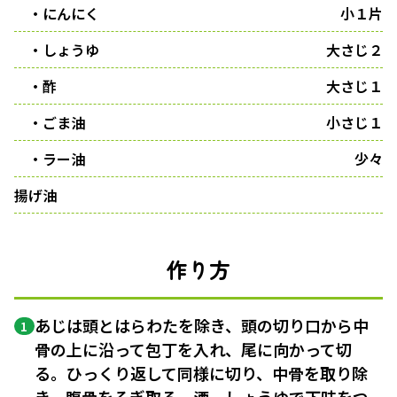
・にんにく
小１片
・しょうゆ
大さじ２
・酢
大さじ１
・ごま油
小さじ１
・ラー油
少々
揚げ油
作り方
あじは頭とはらわたを除き、頭の切り口から中
1
骨の上に沿って包丁を入れ、尾に向かって切
る。ひっくり返して同様に切り、中骨を取り除