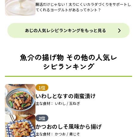
腸活だけじゃない！太りにくいカラダづくりをサポートし
てくれるヨーグルトがあるってホント？
あじの人気レシピランキングをもっと見る
魚介の揚げ物 その他の人気レ
シピランキング
1位
いわしとなすの南蛮漬け
主な食材： いわし / 玉ねぎ
2位
かつおのしそ風味から揚げ
主な食材： かつお / 青じそ