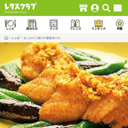
レシピ
読みもの
マンガ
フレンズ
ランキング
特集
レシピ
あじのから揚げ中華香味だれ