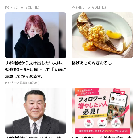
PR (FINCHI on GOETHE)
PR (FINCHI on GOETHE)
リボ地獄から抜け出したい人は、
揚げあじのねぎおろし
返済を3～6ヶ月停止して『大幅に
減額してから返済す...
PR (渋谷法務総合事務所)