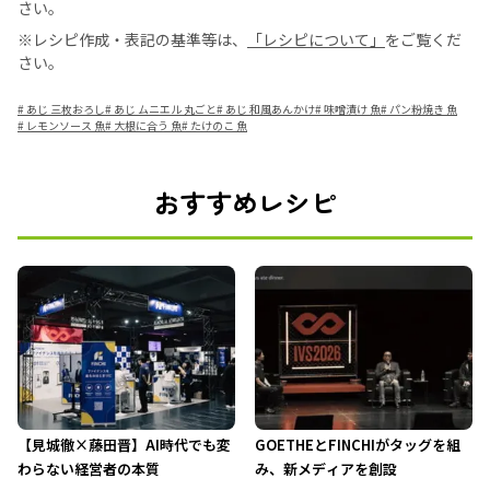
さい。
※レシピ作成・表記の基準等は、
「レシピについて」
をご覧くだ
さい。
#
あじ 三枚おろし
#
あじ ムニエル 丸ごと
#
あじ 和風あんかけ
#
味噌漬け 魚
#
パン粉焼き 魚
#
レモンソース 魚
#
大根に合う 魚
#
たけのこ 魚
おすすめレシピ
【見城徹×藤田晋】AI時代でも変
GOETHEとFINCHIがタッグを組
わらない経営者の本質
み、新メディアを創設