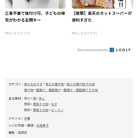
工事不要で後付け可。子どもの帰
【衝撃】楽天のネットスーパーが
宅がわかる玄関キー
便利すぎた
PR (レタスクラブ)
PR (レタスクラブ)
Recommended by
カテゴリ：
魚介のおかず
魚介の揚げ物
魚介の揚げ物 その他
揚げ物
唐揚げ・竜田揚げ
唐揚げ・竜田揚げ その他
主な食材：
魚介
魚
あじ
野菜
野菜その他
なす
野菜
野菜その他
ピーマン
ジャンル：
中華
レシピ作成・調理：
石垣孝子
撮影：
福岡拓