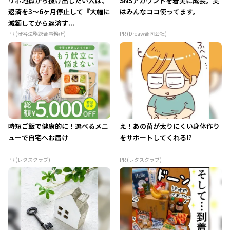
リボ地獄から抜け出したい人は、
SNSアカウントを着実に成長。実
返済を3～6ヶ月停止して『大幅に
はみんなココ使ってます。
減額してから返済す...
PR (渋谷法務総合事務所)
PR (Dreaw合同会社)
時短ご飯で健康的に！選べるメニ
え！あの菌が太りにくい身体作り
ューで自宅へお届け
をサポートしてくれる!?
PR (レタスクラブ)
PR (レタスクラブ)