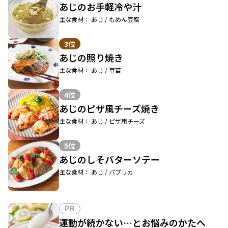
あじのお手軽冷や汁
主な食材： あじ / もめん豆腐
3位
あじの照り焼き
主な食材： あじ / 豆苗
4位
あじのピザ風チーズ焼き
主な食材： あじ / ピザ用チーズ
5位
あじのしそバターソテー
主な食材： あじ / パプリカ
PR
運動が続かない…とお悩みのかたへ