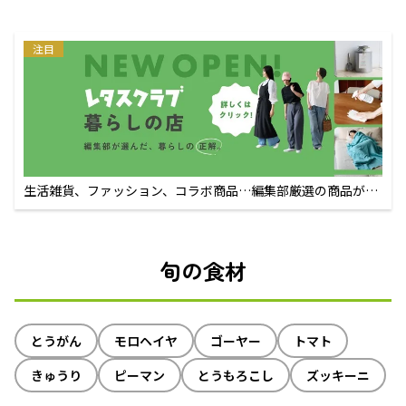
注目
生活雑貨、ファッション、コラボ商品…編集部厳選の商品が買
えるECサイト
旬の食材
とうがん
モロヘイヤ
ゴーヤー
トマト
きゅうり
ピーマン
とうもろこし
ズッキーニ