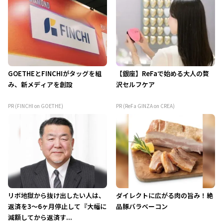
GOETHEとFINCHIがタッグを組
【銀座】ReFaで始める大人の贅
み、新メディアを創設
沢セルフケア
PR (FINCHI on GOETHE)
PR (ReFa GINZA on CREA)
リボ地獄から抜け出したい人は、
ダイレクトに広がる肉の旨み！絶
返済を3～6ヶ月停止して『大幅に
品豚バラベーコン
減額してから返済す...