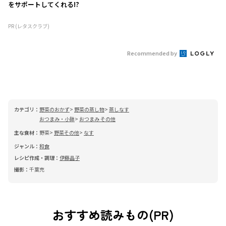
をサポートしてくれる!?
PR (レタスクラブ)
Recommended by
カテゴリ：
野菜のおかず
野菜の蒸し物
蒸しなす
おつまみ・小鉢
おつまみ その他
主な食材：
野菜
野菜その他
なす
ジャンル：
和食
レシピ作成・調理：
伊藤晶子
撮影：
千葉充
おすすめ読みもの(PR)