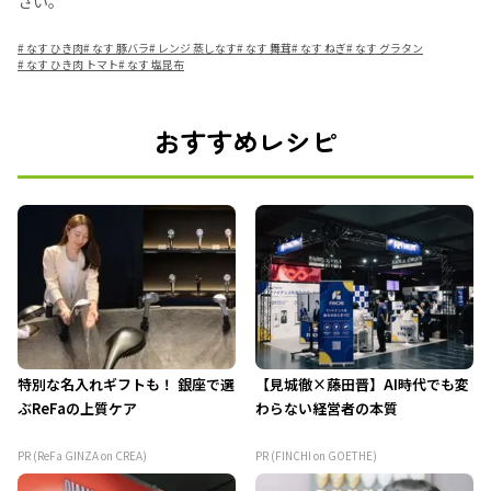
さい。
#
なす ひき肉
#
なす 豚バラ
#
レンジ 蒸しなす
#
なす 舞茸
#
なす ねぎ
#
なす グラタン
#
なす ひき肉 トマト
#
なす 塩昆布
おすすめレシピ
特別な名入れギフトも！ 銀座で選
【見城徹×藤田晋】AI時代でも変
ぶReFaの上質ケア
わらない経営者の本質
PR (ReFa GINZA on CREA)
PR (FINCHI on GOETHE)