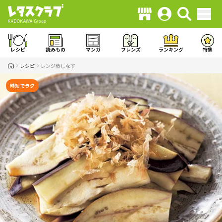
レシピ
読みもの
マンガ
フレンズ
ランキング
特集
レシピ
レンジ蒸しなす
時短でラク