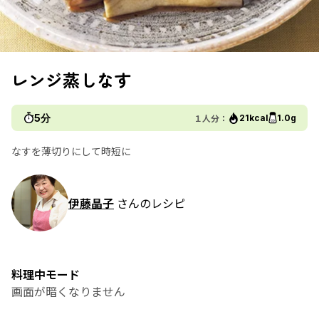
レンジ蒸しなす
5分
１人分：
21kcal
1.0g
なすを薄切りにして時短に
伊藤晶子
さんのレシピ
料理中モード
画面が暗くなりません