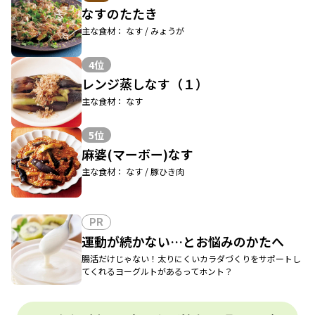
なすのたたき
主な食材： なす / みょうが
4位
レンジ蒸しなす（１）
主な食材： なす
5位
麻婆(マーボー)なす
主な食材： なす / 豚ひき肉
PR
運動が続かない…とお悩みのかたへ
腸活だけじゃない！太りにくいカラダづくりをサポートし
てくれるヨーグルトがあるってホント？