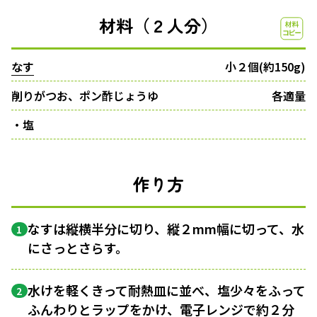
材料（２人分）
なす
小２個(約150g)
削りがつお、ポン酢じょうゆ
各適量
・塩
作り方
なすは縦横半分に切り、縦２mm幅に切って、水
1
にさっとさらす。
水けを軽くきって耐熱皿に並べ、塩少々をふって
2
ふんわりとラップをかけ、電子レンジで約２分