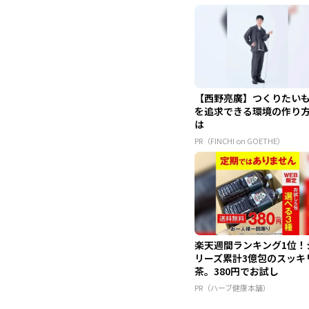
【西野亮廣】つくりたい
を追求できる環境の作り
は
PR（FINCHI on GOETHE）
楽天週間ランキング1位！
リーズ累計3億包のスッキ
茶。380円でお試し
PR（ハーブ健康本舗）