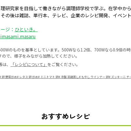
料理研究家を目指して働きながら調理師学校で学ぶ。在学中か
、その後は雑誌、単行本、テレビ、企業のレシピ開発、イベン
ページ：
ひといき。
himasami.masaru
0Wのものを基準としています。500Wなら1.2倍、700Wなら0.9倍
すので、様子をみながら加熱してください。
等は、
「レシピについて」
をご覧ください。
#
卵 野菜炒め
#
レタス 卵 炒め
#
ミニトマト 卵
#
冷製 茶碗蒸し
#
もやし ウインナー 卵
#
ズッキーニ チ
おすすめレシピ