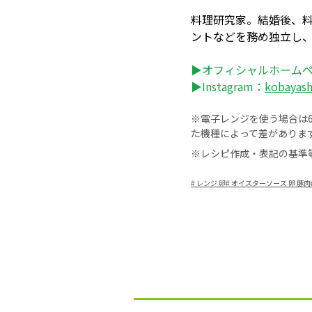
料理研究家。結婚後、
ントなどを務め独立し
▶オフィシャルホーム
▶Instagram：
kobayas
※電子レンジを使う場合は60
た機種によって差がありま
※レシピ作成・表記の基準
#
レンジ 卵
#
オイスターソース 卵 豚肉