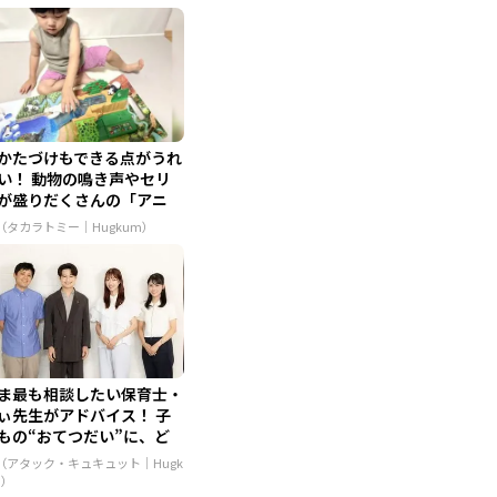
かたづけもできる点がうれ
い！ 動物の鳴き声やセリ
が盛りだくさんの「アニ
...
R（タカラトミー｜Hugkum）
ま最も相談したい保育士・
ぃ先生がアドバイス！ 子
もの“おてつだい”に、ど
..
R（アタック・キュキュット｜Hugk
m）