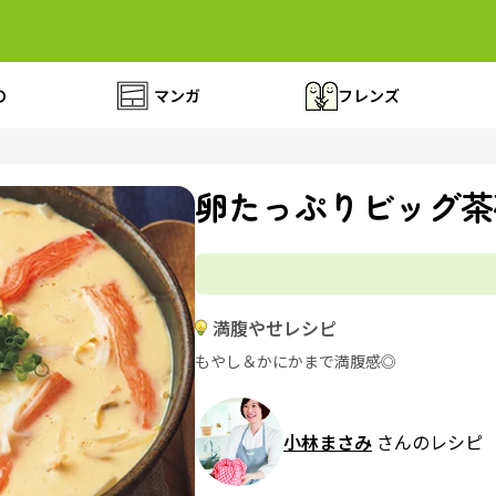
の
マンガ
フレンズ
卵たっぷりビッグ茶
満腹やせレシピ
もやし＆かにかまで満腹感◎
小林まさみ
さんのレシピ