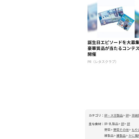
誕生日エピソードを大募
豪華賞品が当たるコンテ
開催
PR（レタスクラブ）
カテゴリ：
卵・大豆製品
卵
茶碗
主な食材：
卵･乳製品
卵
卵
野菜
野菜その他
もや
練製品
練製品
かに風