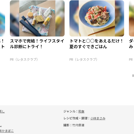
集！
スマホで完結！ライフスタイ
トマトと○○をあえるだけ！
ダ
スト
ル診断にトライ！
夏のすぐできごはん
み
PR（レタスクラブ）
PR（レタスクラブ）
P
蒸し
ジャンル：
和食
レシピ作成・調理：
小林まさみ
し
撮影：
竹内章雄
味かまぼこ