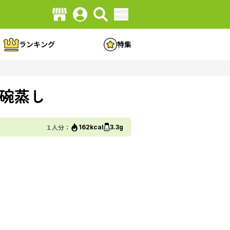
ランキング
特集
碗蒸し
１人分：
162kcal
3.3g