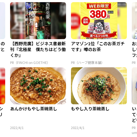
もの
【西野亮廣】ビジネス書最新
アマゾン1位「このお茶ガチ
お
方と
刊『北極星 僕たちはどう働
です」噂のお茶
し
くか』
フ
ア 
PR（FINCHI on GOETHE）
PR（ハーブ健康本舗）
P
シ
あんかけもやし茶碗蒸し
もやし入り茶碗蒸し
い
リ
て
ど
ん.
2022/4/1
2022/4/1
P
u