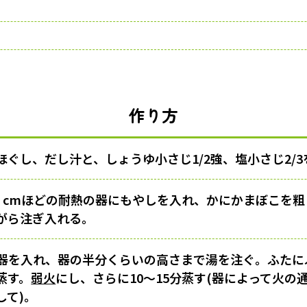
作り方
ほぐし、だし汁と、しょうゆ小さじ1/2強、塩小さじ2/
さ７cmほどの耐熱の器にもやしを入れ、かにかまぼこを
がら注ぎ入れる。
器を入れ、器の半分くらいの高さまで湯を注ぐ。ふたに
蒸す。
弱火
にし、さらに10〜15分蒸す(器によって火の
して)。