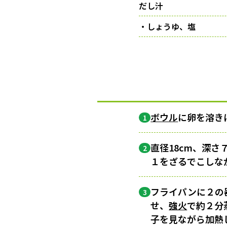
だし汁
・しょうゆ、塩
ボウル
に卵を溶き
1
直径18cm、深
2
１をざるでこしな
フライパンに２の
3
せ、
強火
で約２分
子を見ながら加熱