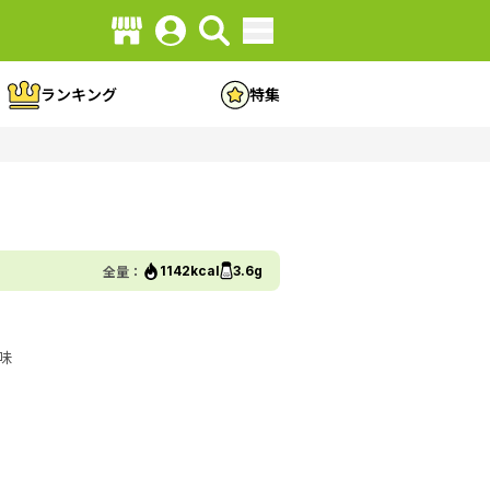
ランキング
特集
全量：
1142kcal
3.6g
味