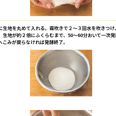
に生地を丸めて入れる。霧吹きで２〜３回水を吹きつけ
。生地が約２倍にふくらむまで、50〜60分おいて一次
へこみが戻らなければ発酵終了。