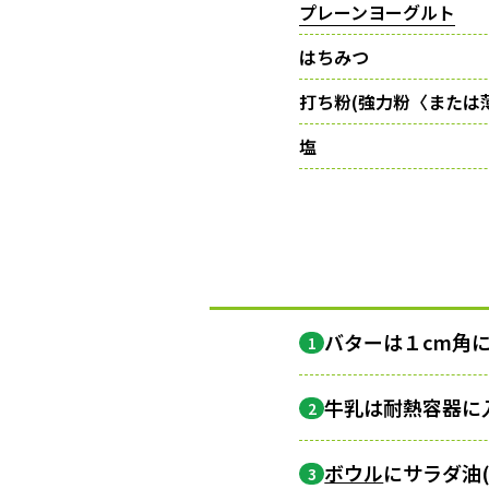
プレーンヨーグルト
はちみつ
打ち粉(強力粉〈または
塩
バターは１cm角
1
牛乳は耐熱容器に
2
ボウル
にサラダ油
3