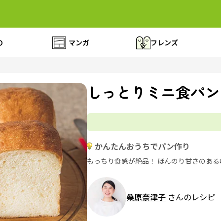
の
マンガ
フレンズ
しっとりミニ食パン
かんたんおうちでパン作り
もっちり食感が絶品！ ほんのり甘さのある
桑原奈津子
さんのレシピ