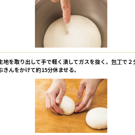
生地を取り出して手で軽く潰してガスを抜く。
包丁
で２
ぶきんをかけて約15分休ませる。