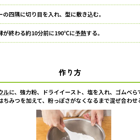
ーの四隅に切り目を入れ、型に敷き込む。
が終わる約10分前に190℃に
予熱
する。
作り方
ウル
に、強力粉、ドライイースト、塩を入れ、ゴムべら
はちみつを加えて、粉っぽさがなくなるまで混ぜ合わせ