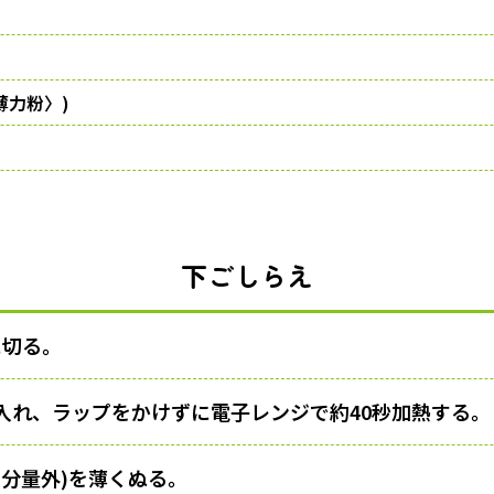
薄力粉〉)
下ごしらえ
に切る。
入れ、ラップをかけずに電子レンジで約40秒加熱する。
(分量外)を薄くぬる。