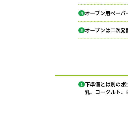
オーブン用ペーパ
4
オーブンは二次発酵
5
下準備とは別の
ボ
1
乳、ヨーグルト、