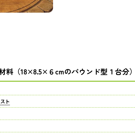
材料（18×8.5×６cmのパウンド型１台分
ースト