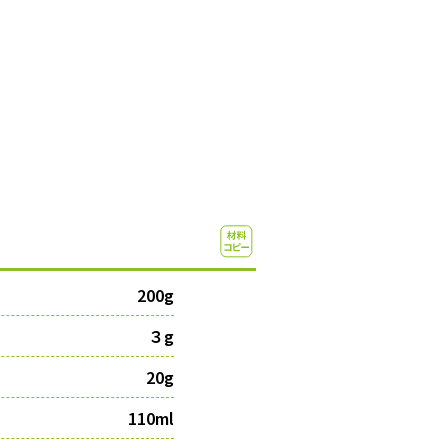
）
200g
３g
20g
110ml