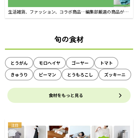
生活雑貨、ファッション、コラボ商品…編集部厳選の商品が買
えるECサイト
旬の食材
とうがん
モロヘイヤ
ゴーヤー
トマト
きゅうり
ピーマン
とうもろこし
ズッキーニ
食材をもっと見る
注目