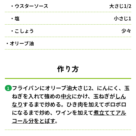
・ウスターソース
大さじ1/2
・塩
小さじ1
・こしょう
少々
・オリーブ油
作り方
フライパンにオリーブ油大さじ2、にんにく、玉
1
ねぎを入れて強めの
中火
にかけ、玉ねぎが
しん
なり
するまで炒める。ひき肉を加えてポロポロ
になるまで炒め、ワインを加えて
煮立てて
アル
コール分をとばす
。