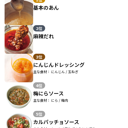
基本のあん
2位
麻辣だれ
3位
にんじんドレッシング
主な食材： にんじん / 玉ねぎ
4位
梅にらソース
主な食材： にら / 梅肉
5位
カルパッチョソース