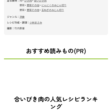
主な食材：
肉
ひき肉
合いびき肉
野菜
野菜その他
にんにくのみじん切り
野菜
野菜その他
玉ねぎのみじん切り
ジャンル：
洋食
レシピ作成・調理：
小林まさみ
撮影：
竹内章雄
おすすめ読みもの(PR)
合いびき肉の人気レシピランキ
ング