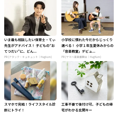
いま最も相談したい保育士・てぃ
小学校に慣れた今だからじっくり
先生がアドバイス！ 子どもの“お
選べる！ 小学１年生夏休みからの
てつだい”に、どん...
「音楽教室」デビュ...
PR (アタック・キュキュット｜Hugkum)
PR (ヤマハ音楽振興会｜HugKum)
スマホで完結！ライフスタイル診
工事不要で後付け可。子どもの帰
断にトライ！
宅がわかる玄関キー