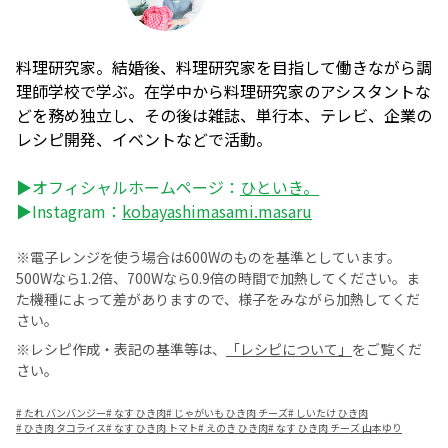
料理研究家。結婚後、料理研究家を目指して働きながら調
理師学校で学ぶ。在学中から料理研究家のアシスタントな
どを務め独立し、その後は雑誌、単行本、テレビ、企業の
レシピ開発、イベントなどで活動。
▶オフィシャルホームページ：
ひといき。
▶Instagram：
kobayashimasami.masaru
※電子レンジを使う場合は600Wのものを基準としています。
500Wなら1.2倍、700Wなら0.9倍の時間で加熱してください。ま
た機種によって差がありますので、様子をみながら加熱してくだ
さい。
※レシピ作成・表記の基準等は、
「レシピについて」
をご覧くだ
さい。
#
たれ バンバンジー
#
なす ひき肉
#
じゃがいも ひき肉 チーズ
#
しいたけ ひき肉
#
ひき肉 タコライス
#
なす ひき肉 トマト
#
えのき ひき肉
#
なす ひき肉 チーズ 山本ゆり