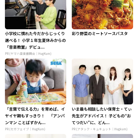
小学校に慣れた今だからじっくり
彩り野菜のミートソースパスタ
選べる！ 小学１年生夏休みからの
「音楽教室」デビュ...
PR (ヤマハ音楽振興会｜HugKum)
「言葉で伝える力」を育めば、イ
いま最も相談したい保育士・てぃ
ヤイヤ期もすっきり！ 「アンパ
先生がアドバイス！ 子どもの“お
ンマン ことばずかん...
てつだい”に、どん...
PR (セガフェイブ｜HugKum)
PR (アタック・キュキュット｜Hugkum)