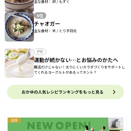
主な食材： 卵 / もずく
5位
チャオガー
主な食材： 米 / とり手羽元
PR
運動が続かない…とお悩みのかたへ
腸活だけじゃない！太りにくいカラダづくりをサポートし
てくれるヨーグルトがあるってホント？
おかゆの人気レシピランキングをもっと見る
注目