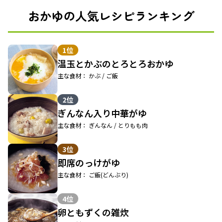
おかゆの人気レシピランキング
1位
温玉とかぶのとろとろおかゆ
主な食材： かぶ / ご飯
2位
ぎんなん入り中華がゆ
主な食材： ぎんなん / とりもも肉
3位
即席のっけがゆ
主な食材： ご飯(どんぶり)
4位
卵ともずくの雑炊