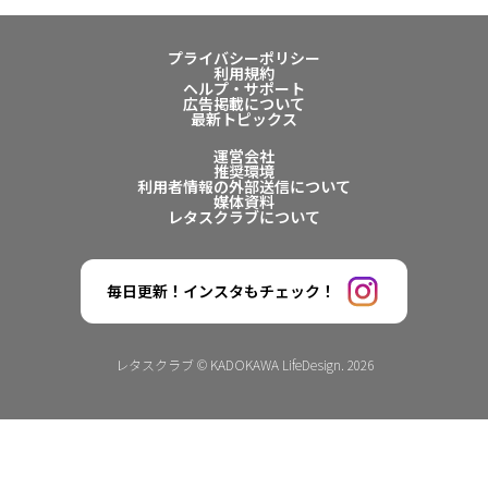
プライバシーポリシー
利用規約
ヘルプ・サポート
広告掲載について
最新トピックス
運営会社
推奨環境
利用者情報の外部送信について
媒体資料
レタスクラブについて
毎日更新！インスタもチェック！
レタスクラブ © KADOKAWA LifeDesign. 2026