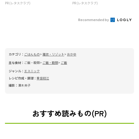
PR (レタスクラブ)
PR (レタスクラブ)
Recommended by
カテゴリ：
ごはんもの
雑炊・リゾット
おかゆ
主な食材：
ご飯・穀類
ご飯・穀類
ご飯
ジャンル：
エスニック
レシピ作成・調理：
重信初江
撮影：
澤木央子
おすすめ読みもの(PR)