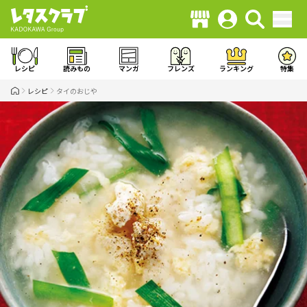
レシピ
読みもの
マンガ
フレンズ
ランキング
特集
レシピ
タイのおじや