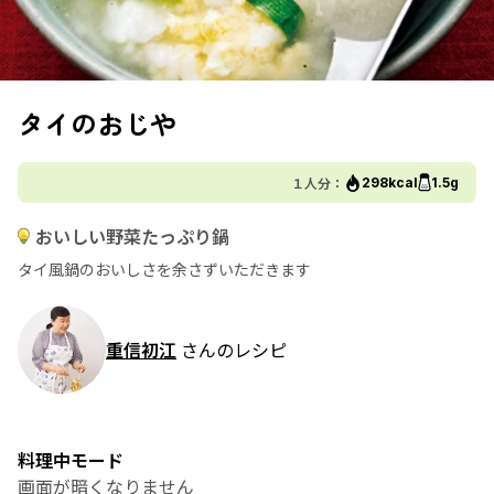
タイのおじや
１人分：
298kcal
1.5g
おいしい野菜たっぷり鍋
タイ風鍋のおいしさを余さずいただきます
重信初江
さんのレシピ
料理中モード
画面が暗くなりません