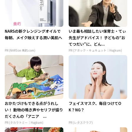
NARSの新クレンジングオイルで
いま最も相談したい保育士・てぃ
毎朝、メイク映えする潤い美肌へ
先生がアドバイス！ 子どもの“お
てつだい”に、どん...
PR (NARS on 美的.com)
PR (アタック・キュキュット｜Hugkum)
おかたづけもできる点がうれし
フェイスマスク、毎日つけてO
い！ 動物の鳴き声やセリフが盛り
K？NG？
だくさんの「アニア ...
PR (タカラトミー｜Hugkum)
PR (レタスクラブ)