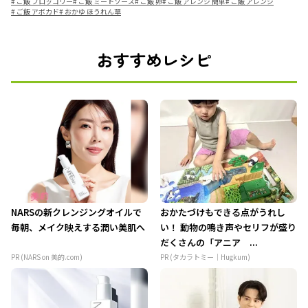
#
ご飯 ブロッコリー
#
ご飯 ミートソース
#
ご飯 卵
#
ご飯 アレンジ 簡単
#
ご飯 アレンジ
#
ご飯 アボカド
#
おかゆ ほうれん草
おすすめレシピ
NARSの新クレンジングオイルで
おかたづけもできる点がうれし
毎朝、メイク映えする潤い美肌へ
い！ 動物の鳴き声やセリフが盛り
だくさんの「アニア ...
PR (NARS on 美的.com)
PR (タカラトミー｜Hugkum)