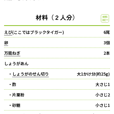
材料（２人分）
えび
(ここではブラックタイガー)
6尾
卵
3個
万能ねぎ
2本
しょうがあん
・
しょうがのせん切り
大1かけ分(約25g)
・酢
大さじ1
・片栗粉
小さじ2
・砂糖
小さじ1