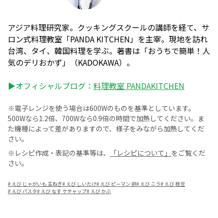
アジア料理研究家。クッキングスクールの講師を経て、サ
ロン式料理教室「PANDA KITCHEN」を主宰。現地を訪れ
台湾、タイ、韓国料理を学ぶ。著書は「おうちで簡単！人
気のデリおかず」（KADOKAWA）。
▶オフィシャルブログ：
料理教室 PANDAKITCHEN
※電子レンジを使う場合は600Wのものを基準としています。
500Wなら1.2倍、700Wなら0.9倍の時間で加熱してください。ま
た機種によって差がありますので、様子をみながら加熱してくだ
さい。
※レシピ作成・表記の基準等は、
「レシピについて」
をご覧くだ
さい。
#
えび じゃがいも 玉ねぎ
#
えび しいたけ
#
えび ピーマン 卵
#
えび ニラ
#
えび 枝豆
#
えび パスタ
#
えび なす ケチャップ
#
えび かぶ