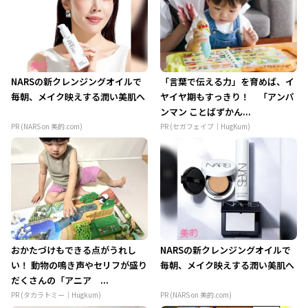
NARSの新クレンジングオイルで
「言葉で伝える力」を育めば、イ
毎朝、メイク映えする潤い美肌へ
ヤイヤ期もすっきり！ 「アンパ
ンマン ことばずかん...
PR (NARS on 美的.com)
PR (セガフェイブ｜HugKum)
おかたづけもできる点がうれし
NARSの新クレンジングオイルで
い！ 動物の鳴き声やセリフが盛り
毎朝、メイク映えする潤い美肌へ
だくさんの「アニア ...
PR (タカラトミー｜Hugkum)
PR (NARS on 美的.com)