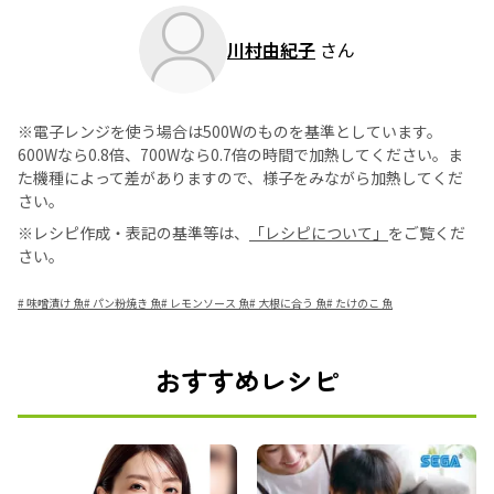
川村由紀子
さん
※電子レンジを使う場合は500Wのものを基準としています。
600Wなら0.8倍、700Wなら0.7倍の時間で加熱してください。ま
た機種によって差がありますので、様子をみながら加熱してくだ
さい。
※レシピ作成・表記の基準等は、
「レシピについて」
をご覧くだ
さい。
#
味噌漬け 魚
#
パン粉焼き 魚
#
レモンソース 魚
#
大根に合う 魚
#
たけのこ 魚
おすすめレシピ