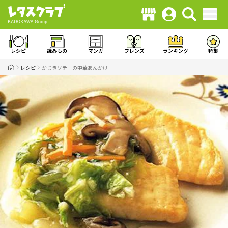
レシピ
読みもの
マンガ
フレンズ
ランキング
特集
レシピ
かじきソテーの中華あんかけ