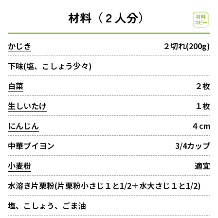
材料（２人分）
かじき
２切れ(200g)
下味(塩、こしょう少々)
白菜
２枚
生しいたけ
１枚
にんじん
４cm
中華ブイヨン
3/4カップ
小麦粉
適宜
水溶き片栗粉(片栗粉小さじ１と1/2＋水大さじ１と1/2)
塩、こしょう、ごま油