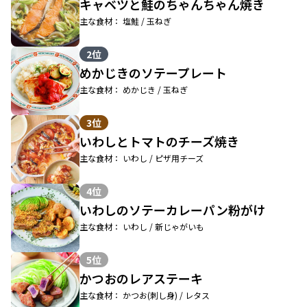
キャベツと鮭のちゃんちゃん焼き
主な食材： 塩鮭 / 玉ねぎ
2位
めかじきのソテープレート
主な食材： めかじき / 玉ねぎ
3位
いわしとトマトのチーズ焼き
主な食材： いわし / ピザ用チーズ
4位
いわしのソテーカレーパン粉がけ
主な食材： いわし / 新じゃがいも
5位
かつおのレアステーキ
主な食材： かつお(刺し身) / レタス