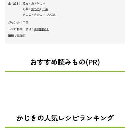
主な食材：
魚介
魚
かじき
野菜
葉もの
白菜
きのこ
きのこ
しいたけ
ジャンル：
中華
レシピ作成・調理：
川村由紀子
撮影：
福岡拓
おすすめ読みもの(PR)
かじきの人気レシピランキング