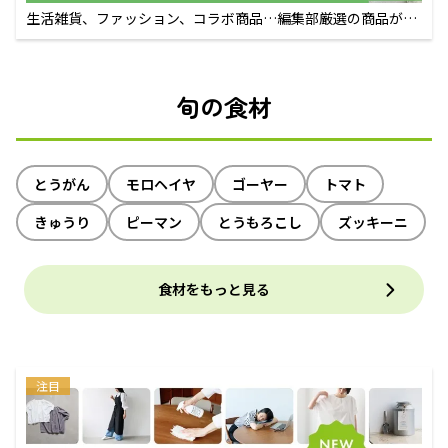
生活雑貨、ファッション、コラボ商品…編集部厳選の商品が買
えるECサイト
旬の食材
とうがん
モロヘイヤ
ゴーヤー
トマト
きゅうり
ピーマン
とうもろこし
ズッキーニ
食材をもっと見る
注目