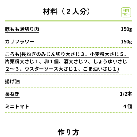
材料（２人分）
豚もも薄切り肉
150g
カリフラワー
150g
ころも(長ねぎのみじん切り大さじ３、小麦粉大さじ５、
片栗粉大さじ１、卵１個、酒大さじ２、しょうゆ小さじ
２〜３、ウスターソース大さじ１、ごま油小さじ１)
揚げ油
長ねぎ
1/2本
ミニトマト
４個
作り方