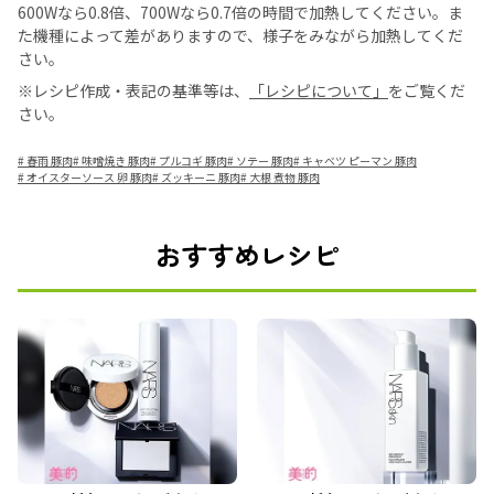
600Wなら0.8倍、700Wなら0.7倍の時間で加熱してください。ま
た機種によって差がありますので、様子をみながら加熱してくだ
さい。
※レシピ作成・表記の基準等は、
「レシピについて」
をご覧くだ
さい。
#
春雨 豚肉
#
味噌焼き 豚肉
#
プルコギ 豚肉
#
ソテー 豚肉
#
キャベツ ピーマン 豚肉
#
オイスターソース 卵 豚肉
#
ズッキーニ 豚肉
#
大根 煮物 豚肉
おすすめレシピ