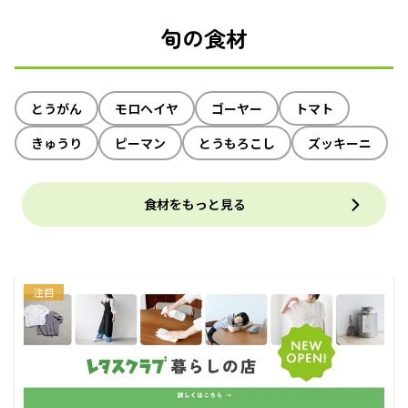
旬の食材
とうがん
モロヘイヤ
ゴーヤー
トマト
きゅうり
ピーマン
とうもろこし
ズッキーニ
食材をもっと見る
注目