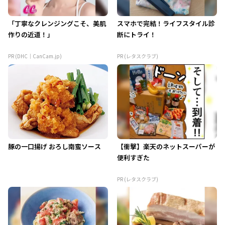
「丁寧なクレンジングこそ、美肌
スマホで完結！ライフスタイル診
作りの近道！」
断にトライ！
PR (DHC｜CanCam.jp)
PR (レタスクラブ)
豚の一口揚げ おろし南蛮ソース
【衝撃】楽天のネットスーパーが
便利すぎた
PR (レタスクラブ)