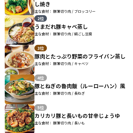
し焼き
主な食材： 豚薄切り肉 / ブロッコリー
2位
うまだれ豚キャベ蒸し
主な食材： 豚薄切り肉 / 絹ごし豆腐
3位
豚肉とたっぷり野菜のフライパン蒸し
主な食材： 豚薄切り肉 / キャベツ
4位
豚とねぎの魯肉飯（ルーローハン）風
主な食材： 豚薄切り肉 / 長ねぎ
5位
カリカリ豚と長いもの甘辛じょうゆ
主な食材： 豚薄切り肉 / 長いも