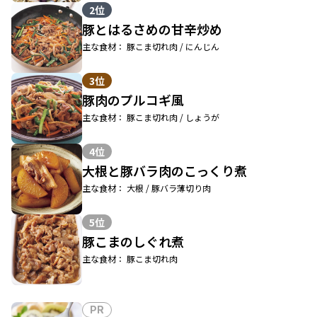
2位
豚とはるさめの甘辛炒め
主な食材： 豚こま切れ肉 / にんじん
3位
豚肉のプルコギ風
主な食材： 豚こま切れ肉 / しょうが
4位
大根と豚バラ肉のこっくり煮
主な食材： 大根 / 豚バラ薄切り肉
5位
豚こまのしぐれ煮
主な食材： 豚こま切れ肉
PR