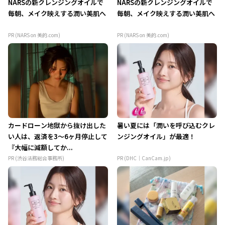
NARSの新クレンジングオイルで
NARSの新クレンジングオイルで
毎朝、メイク映えする潤い美肌へ
毎朝、メイク映えする潤い美肌へ
PR (NARS on 美的.com)
PR (NARS on 美的.com)
カードローン地獄から抜け出した
暑い夏には「潤いを呼び込むクレ
い人は、返済を3～6ヶ月停止して
ンジングオイル」が最適！
『大幅に減額してか...
PR (渋谷法務総合事務所)
PR (DHC｜CanCam.jp)