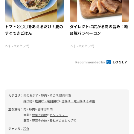
トマトと○○をあえるだけ！夏の
ダイレクトに広がる肉の旨み！絶
すぐできごはん
品豚バラベーコン
PR (レタスクラブ)
PR (レタスクラブ)
Recommended by
カテゴリ：
肉のおかず
豚肉
その他 豚肉料理
揚げ物
唐揚げ・竜田揚げ
唐揚げ・竜田揚げ その他
主な食材：
肉
豚肉
豚薄切り肉
野菜
野菜その他
カリフラワー
野菜
野菜その他
長ねぎのみじん切り
ジャンル：
和食