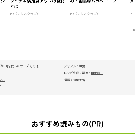
ージ
タミナ＆満足度アップの食材
み！絶品豚バラベーコン
メ
とは
PR（レタスクラブ）
PR（レタスクラブ）
P
ダ
肉を使ったサラダ その他
ジャンル：
和食
レシピ作成・調理：
山本ゆり
タス
撮影：
福尾美雪
ト
おすすめ読みもの(PR)