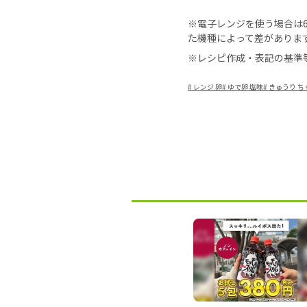
※電子レンジを使う場合は60
た機種によって差がありま
※レシピ作成・表記の基準
#
レンジ 卵
#
ゆで卵 塩味
#
きゅうり ち