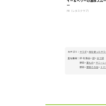
イー＆ベリーの濃厚スム
ー
PR（レタスクラブ）
カテゴリ：
サラダ
肉を使ったサラ
主な食材：
卵･乳製品
卵
ゆで卵
野菜
葉もの
サニーレ
野菜
野菜その他
トマ