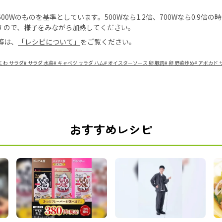
0Wのものを基準としています。500Wなら1.2倍、700Wなら0.9倍
すので、様子をみながら加熱してください。
等は、
「レシピについて」
をご覧ください。
くわ サラダ
#
サラダ 水菜
#
キャベツ サラダ ハム
#
オイスターソース 卵 豚肉
#
卵 野菜炒め
#
アボカド 
おすすめレシピ