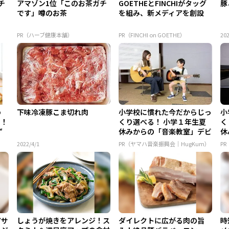
チ
アマゾン1位「このお茶ガチ
GOETHEとFINCHIがタッグ
豚
です」噂のお茶
を組み、新メディアを創設
PR（ハーブ健康本舗）
PR（FINCHI on GOETHE）
202
め
下味冷凍豚こま切れ肉
小学校に慣れた今だからじっ
小
り！
くり選べる！ 小学１年生夏
く
ず
休みからの「音楽教室」デビ
休
ュ...
ュ.
2022/4/1
PR（ヤマハ音楽振興会｜HugKum）
P
アサ
しょうが焼きをアレンジ！ス
ダイレクトに広がる肉の旨
時