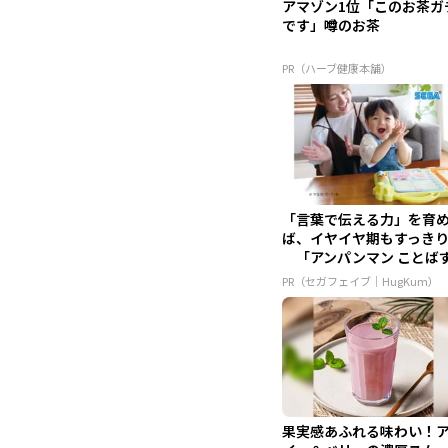
アマゾン1位「このお茶ガ
です」噂のお茶
PR（ハーブ健康本舗）
「言葉で伝える力」を育
ば、イヤイヤ期もすっき
「アンパンマン ことば
かん...
PR（セガフェイブ｜HugKum）
果実感あふれる味わい！