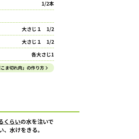
1/2本
大さじ１ 1/2
大さじ１ 1/2
各大さじ1
豚こま切れ肉」の作り方
るくらい
の水を注いで
い、水けをきる。