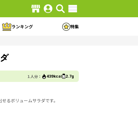
ランキング
特集
ダ
１人分：
439kcal
2.7g
出せるボリュームサラダです。