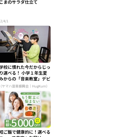
こまのサラダ仕立て
2/4/1
学校に慣れた今だからじっ
り選べる！ 小学１年生夏
みからの「音楽教室」デビ
..
R（ヤマハ音楽振興会｜HugKum）
短ご飯で健康的に！選べる