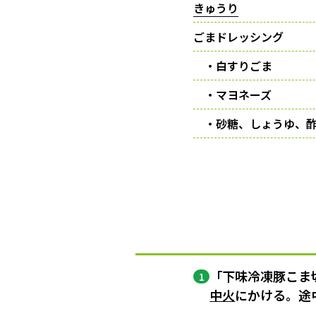
きゅうり
ごまドレッシング
・白すりごま
・マヨネーズ
・砂糖、しょうゆ、
「下味冷凍豚こま
1
中火
にかける。途