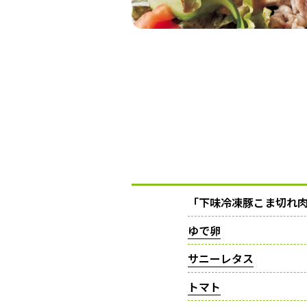
「下味冷凍豚こま切れ
ゆで卵
サニーレタス
トマト