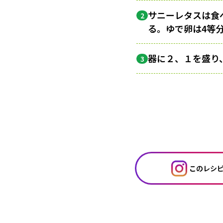
サニーレタスは食
2
る。ゆで卵は4等
器に２、１を盛り
3
このレシピを