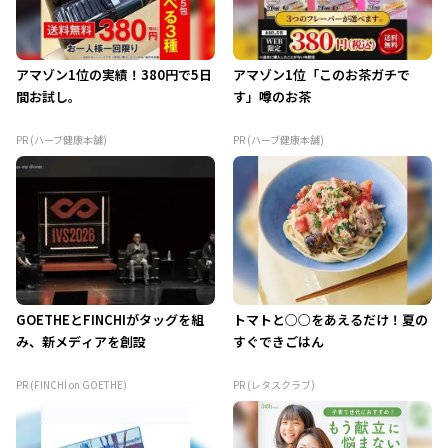
アマゾン1位の実績！380円で5日
アマゾン1位「このお茶ガチで
間お試し。
す」噂のお茶
PR (ハーブ健康本舗)
PR (ハーブ健康本舗)
GOETHEとFINCHIがタッグを組
トマトと○○をあえるだけ！夏の
み、新メディアを創設
すぐできごはん
PR (FINCHI on GOETHE)
PR (レタスクラブ)