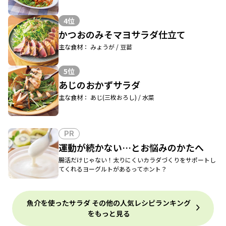
4位
かつおのみそマヨサラダ仕立て
主な食材： みょうが / 豆苗
5位
あじのおかずサラダ
主な食材： あじ(三枚おろし) / 水菜
PR
運動が続かない…とお悩みのかたへ
腸活だけじゃない！太りにくいカラダづくりをサポートし
てくれるヨーグルトがあるってホント？
魚介を使ったサラダ その他の人気レシピランキング
をもっと見る