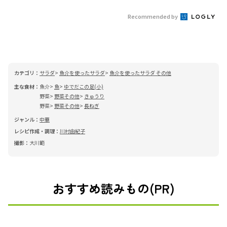
Recommended by
カテゴリ：
サラダ
魚介を使ったサラダ
魚介を使ったサラダ その他
主な食材：
魚介
魚
ゆでだこの足(小)
野菜
野菜その他
きゅうり
野菜
野菜その他
長ねぎ
ジャンル：
中華
レシピ作成・調理：
川村由紀子
撮影：
大川範
おすすめ読みもの(PR)