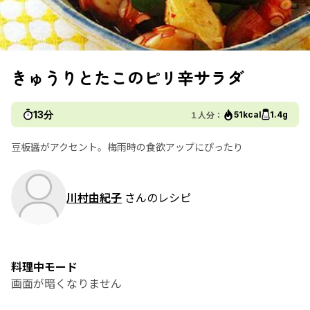
きゅうりとたこのピリ辛サラダ
13分
１人分：
51kcal
1.4g
豆板醤がアクセント。梅雨時の食欲アップにぴったり
川村由紀子
さんのレシピ
料理中モード
画面が暗くなりません