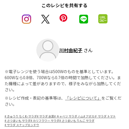
このレシピを共有する
川村由紀子
さん
※電子レンジを使う場合は500Wのものを基準としています。
600Wなら0.8倍、700Wなら0.7倍の時間で加熱してください。ま
た機種によって差がありますので、様子をみながら加熱してくだ
さい。
※レシピ作成・表記の基準等は、
「レシピについて」
をご覧くだ
さい。
#
きゅうり ちくわ サラダ
#
サラダ 水菜
#
キャベツ サラダ ハム
#
アボカド サラダ トマト
#
さつまいも サラダ
#
カリフラワー サラダ
#
さつまいも りんご サラダ
#
サラダ スナップエンドウ