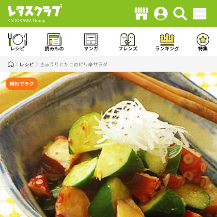
レシピ
読みもの
マンガ
フレンズ
ランキング
特集
レシピ
きゅうりとたこのピリ辛サラダ
時短でラク