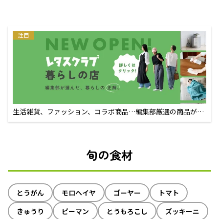
注目
生活雑貨、ファッション、コラボ商品…編集部厳選の商品が買
えるECサイト
旬の食材
とうがん
モロヘイヤ
ゴーヤー
トマト
きゅうり
ピーマン
とうもろこし
ズッキーニ