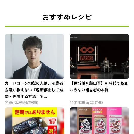
おすすめレシピ
カードローン地獄の人は、消費者
【見城徹×藤田晋】AI時代でも変
金融が教えない『返済停止して減
わらない経営者の本質
額・免除する方法』で...
PR (渋谷法務総合事務所)
PR (FINCHI on GOETHE)