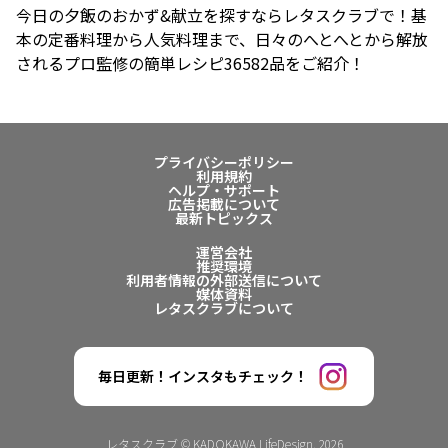
今日の夕飯のおかず&献立を探すならレタスクラブで！基
本の定番料理から人気料理まで、日々のへとへとから解放
されるプロ監修の簡単レシピ36582品をご紹介！
プライバシーポリシー
利用規約
ヘルプ・サポート
広告掲載について
最新トピックス
運営会社
推奨環境
利用者情報の外部送信について
媒体資料
レタスクラブについて
毎日更新！インスタもチェック！
レタスクラブ © KADOKAWA LifeDesign. 2026