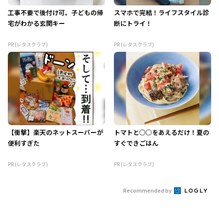
工事不要で後付け可。子どもの帰
スマホで完結！ライフスタイル診
宅がわかる玄関キー
断にトライ！
PR (レタスクラブ)
PR (レタスクラブ)
【衝撃】楽天のネットスーパーが
トマトと○○をあえるだけ！夏の
便利すぎた
すぐできごはん
PR (レタスクラブ)
PR (レタスクラブ)
Recommended by