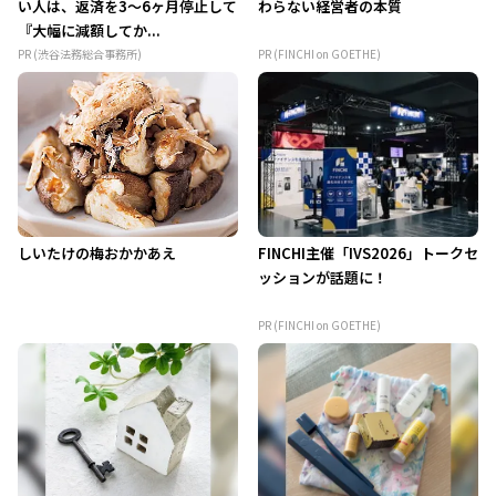
い人は、返済を3～6ヶ月停止して
わらない経営者の本質
『大幅に減額してか...
PR (渋谷法務総合事務所)
PR (FINCHI on GOETHE)
しいたけの梅おかかあえ
FINCHI主催「IVS2026」トークセ
ッションが話題に！
PR (FINCHI on GOETHE)