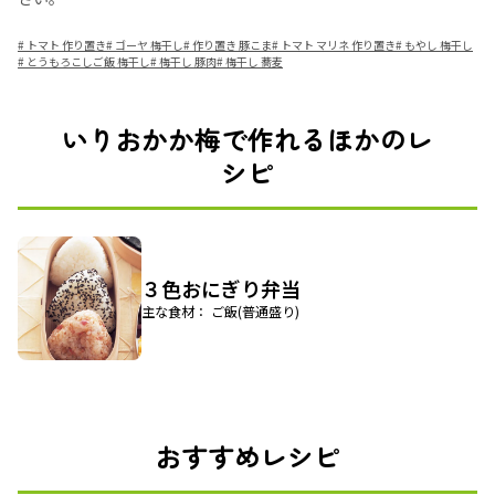
#
トマト 作り置き
#
ゴーヤ 梅干し
#
作り置き 豚こま
#
トマト マリネ 作り置き
#
もやし 梅干し
#
とうもろこしご飯 梅干し
#
梅干し 豚肉
#
梅干し 蕎麦
いりおかか梅で作れるほかのレ
シピ
３色おにぎり弁当
主な食材： ご飯(普通盛り)
おすすめレシピ