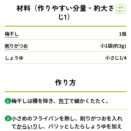
材料（作りやすい分量・約大さ
じ1）
梅干し
1個
削りがつお
小1袋(約3g)
しょうゆ
小さじ1/4
作り方
梅干しは種を除き、
包丁
で細かくたたく。
1
小さめのフライパンを熱し、削りがつおを入れ
2
て
からいり
し、パリッとしたらしょうゆを加え