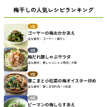
梅干しの人気レシピランキング
1位
ゴーヤーの梅おかかあえ
主な食材： ゴーヤー / 梅干し
2位
梅だれ豚しゃぶサラダ
主な食材： 豚しゃぶしゃぶ用肉 / 大根
3位
豚こまと小松菜の梅オイスター炒め
主な食材： 豚こま切れ肉 / 小松菜
4位
ピーマンの梅しらすあえ