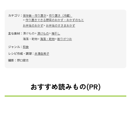
カテゴリ：
保存食・作り置き
作り置き（冷蔵）
作り置きできる野菜のおかず・おかずのもと
お弁当のおかず
お弁当のすきまおかず
主な食材：
漬けもの
漬けもの
梅干し
海藻・乾物
海藻・乾物
削りがつお
ジャンル：
和食
レシピ作成・調理：
井澤由美子
撮影：
野口健志
おすすめ読みもの(PR)