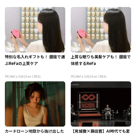
特別な名入れギフトも！ 銀座で選
上質な眠りも美髪ケアも！ 銀座で
ぶReFaの上質ケア
体感するReFa
PR (ReFa GINZA on CREA)
PR (ReFa GINZA on CREA)
カードローン地獄から抜け出した
【見城徹×藤田晋】AI時代でも変