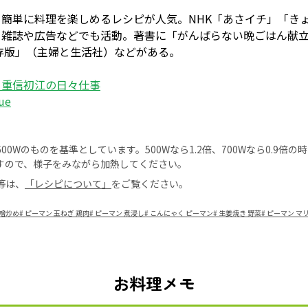
簡単に料理を楽しめるレシピが人気。NHK「あさイチ」「き
、雑誌や広告などでも活動。著書に「がんばらない晩ごはん献
存版」（主婦と生活社）などがある。
 重信初江の日々仕事
ue
0Wのものを基準としています。500Wなら1.2倍、700Wなら0.9倍
すので、様子をみながら加熱してください。
等は、
「レシピについて」
をご覧ください。
味噌炒め
#
ピーマン 玉ねぎ 鶏肉
#
ピーマン 煮浸し
#
こんにゃく ピーマン
#
生姜焼き 野菜
#
ピーマン マ
お料理メモ