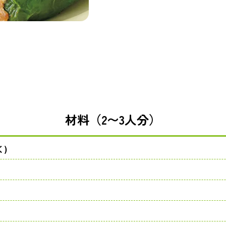
材料（2〜3人分）
く)