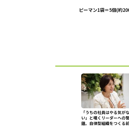
ピーマン1袋＝5個(約2
「うちの社員はやる気が
い」と嘆くリーダーへの
鐘。自律型組織をつくる
外せな...