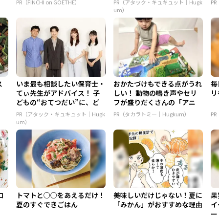
PR（FINCHI on GOETHE）
PR（アタック・キュキュット｜Hugk
P
um）
ス
いま最も相談したい保育士・
おかたづけもできる点がうれ
毎
てぃ先生がアドバイス！ 子
しい！ 動物の鳴き声やセリ
リ
どもの“おてつだい”に、ど
フが盛りだくさんの「アニ
ん...
ア ...
PR（アタック・キュキュット｜Hugk
PR（タカラトミー｜Hugkum）
P
um）
ロ
トマトと○○をあえるだけ！
美味しいだけじゃない！夏に
果
夏のすぐできごはん
「みかん」がおすすめな理由
イ
ー