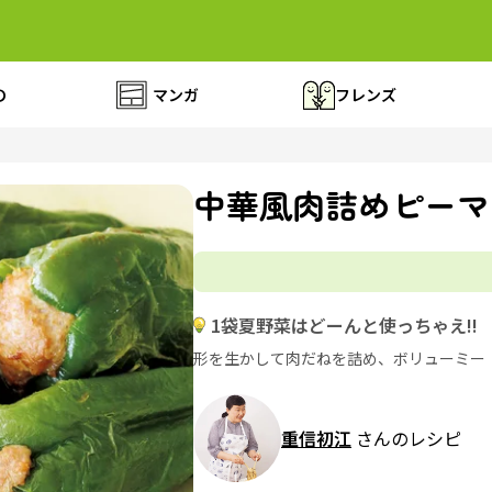
の
マンガ
フレンズ
中華風肉詰めピーマ
1袋夏野菜はどーんと使っちゃえ!!
形を生かして肉だねを詰め、ボリューミー
重信初江
さんのレシピ