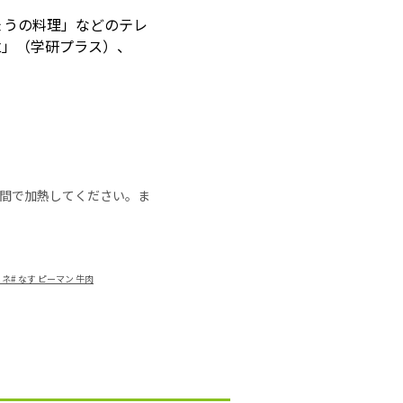
ょうの料理」などのテレ
立」（学研プラス）、
の時間で加熱してください。ま
リネ
#
なす ピーマン 牛肉