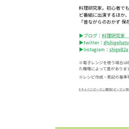
料理研究家。初心者でも
ビ番組に出演するほか
「昔ながらのおかず 保
▶ブログ：
料理研究家
▶twitter：
@shigehats
▶Instagram：
shige82a
※電子レンジを使う場合は60
た機種によって差がありま
※レシピ作成・表記の基準
#
キャベツ ピーマン 豚肉
#
ピーマン 