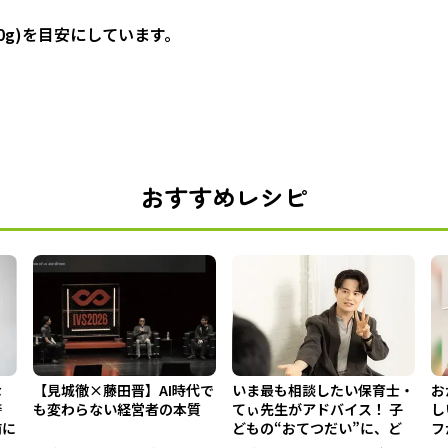
00g)を目安にしています。
おすすめレシピ
な
【見城徹×藤田晋】AI時代で
いま最も相談したい保育士・
お
警
も変わらない経営者の本質
てぃ先生がアドバイス！ 子
し
前に
どもの“おてつだい”に、ど
フ
ん...
ア 