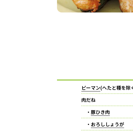
ピーマン
(へたと種を除
肉だね
・
豚ひき肉
・
おろししょうが