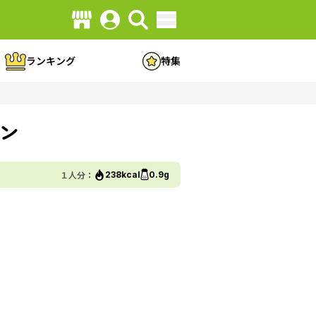
ランキング
特集
ン
１人分：
238kcal
0.9g