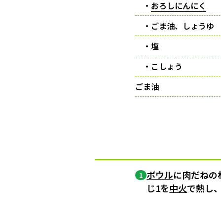
・
おろしにんにく
・ごま油、しょうゆ
・塩
・こしょう
ごま油
ボウル
に肉だねの
1
じ1を
中火
で熱し