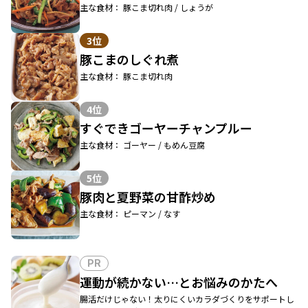
主な食材： 豚こま切れ肉 / しょうが
3位
豚こまのしぐれ煮
主な食材： 豚こま切れ肉
4位
すぐできゴーヤーチャンプルー
主な食材： ゴーヤー / もめん豆腐
5位
豚肉と夏野菜の甘酢炒め
主な食材： ピーマン / なす
PR
運動が続かない…とお悩みのかたへ
腸活だけじゃない！太りにくいカラダづくりをサポートし