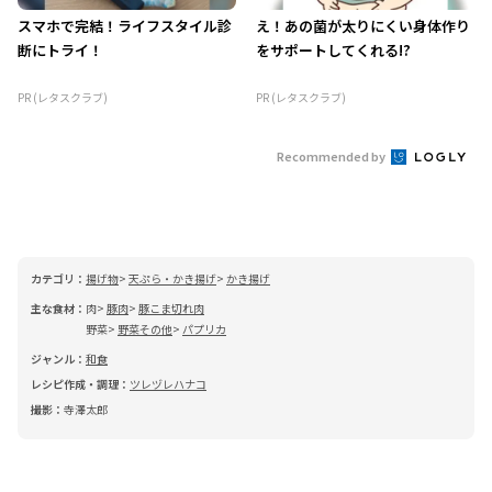
スマホで完結！ライフスタイル診
え！あの菌が太りにくい身体作り
断にトライ！
をサポートしてくれる!?
PR (レタスクラブ)
PR (レタスクラブ)
Recommended by
カテゴリ：
揚げ物
天ぷら・かき揚げ
かき揚げ
主な食材：
肉
豚肉
豚こま切れ肉
野菜
野菜その他
パプリカ
ジャンル：
和食
レシピ作成・調理：
ツレヅレハナコ
撮影：
寺澤太郎