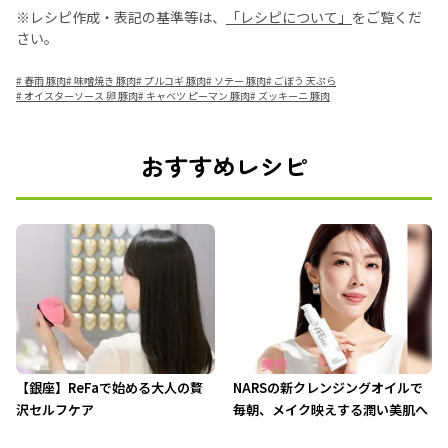
※レシピ作成・表記の基準等は、
「レシピについて」
をご覧くだ
さい。
#
春雨 豚肉
#
味噌焼き 豚肉
#
プルコギ 豚肉
#
ソテー 豚肉
#
ごぼう 天ぷら
#
オイスターソース 卵 豚肉
#
キャベツ ピーマン 豚肉
#
ズッキーニ 豚肉
おすすめレシピ
【銀座】ReFaで始める大人の贅
NARSの新クレンジングオイルで
沢セルフケア
毎朝、メイク映えする潤い美肌へ