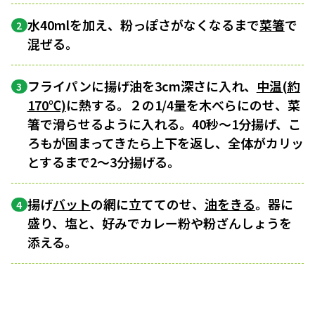
水40mlを加え、粉っぽさがなくなるまで
菜箸
で
2
混ぜる。
フライパンに揚げ油を3cm深さに入れ、
中温(約
3
170℃)
に熱する。２の1/4量を木べらにのせ、菜
箸で滑らせるように入れる。40秒〜1分揚げ、こ
ろもが固まってきたら上下を返し、全体がカリッ
とするまで2〜3分揚げる。
揚げ
バット
の網に立ててのせ、
油をきる
。器に
4
盛り、塩と、好みでカレー粉や粉ざんしょうを
添える。