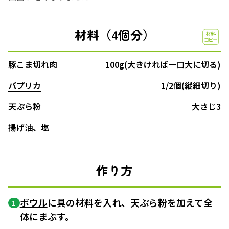
材料（4個分）
豚こま切れ肉
100g(大きければ一口大に切る)
パプリカ
1/2個(縦細切り)
天ぷら粉
大さじ3
揚げ油、塩
作り方
ボウル
に具の材料を入れ、天ぷら粉を加えて全
1
体にまぶす。