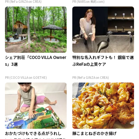
PR (ReFa GINZA on CREA)
PR (NARS on 美的.com)
シェア別荘「COCO VILLA Owner
特別な名入れギフトも！ 銀座で選
s」3選
ぶReFaの上質ケア
PR (COCO VILLA on GOETHE)
PR (ReFa GINZA on CREA)
おかたづけもできる点がうれし
豚こまとねぎのかき揚げ