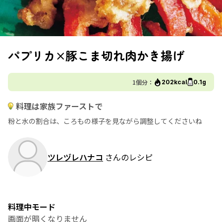
パプリカ×豚こま切れ肉かき揚げ
1個分：
202kcal
0.1g
料理は家族ファーストで
粉と水の割合は、ころもの様子を見ながら調整してくださいね
ツレヅレハナコ
さんのレシピ
料理中モード
画面が暗くなりません