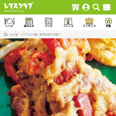
レシピ
読みもの
マンガ
フレンズ
ランキング
特集
レシピ
パプリカ×豚こま切れ肉かき揚げ