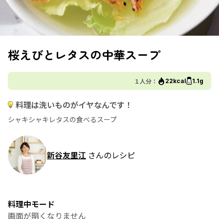
桜えびとレタスの中華スープ
１人分：
22kcal
1.1g
料理は洗いものがイヤなんです！
シャキシャキレタスの食べるスープ
新谷友里江
さんのレシピ
料理中モード
画面が暗くなりません