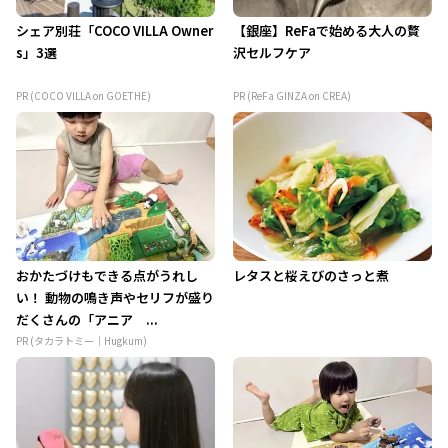
シェア別荘「COCO VILLA Owner
【銀座】ReFaで始める大人の贅
s」3選
沢セルフケア
PR (COCO VILLA on GOETHE)
PR (ReFa GINZA on CREA)
おかたづけもできる点がうれし
レタスと桜えびのさっと煮
い！ 動物の鳴き声やセリフが盛り
だくさんの「アニア ...
PR (タカラトミー｜Hugkum)