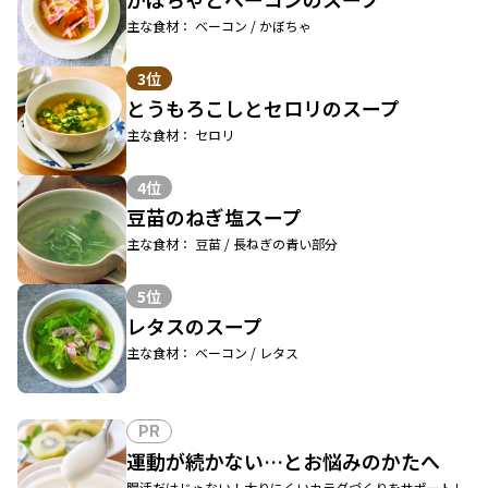
主な食材： ベーコン / かぼちゃ
3位
とうもろこしとセロリのスープ
主な食材： セロリ
4位
豆苗のねぎ塩スープ
主な食材： 豆苗 / 長ねぎの青い部分
5位
レタスのスープ
主な食材： ベーコン / レタス
PR
運動が続かない…とお悩みのかたへ
腸活だけじゃない！太りにくいカラダづくりをサポートし