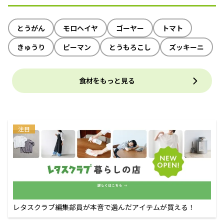
とうがん
モロヘイヤ
ゴーヤー
トマト
きゅうり
ピーマン
とうもろこし
ズッキーニ
食材をもっと見る
注目
レタスクラブ編集部員が本音で選んだアイテムが買える！