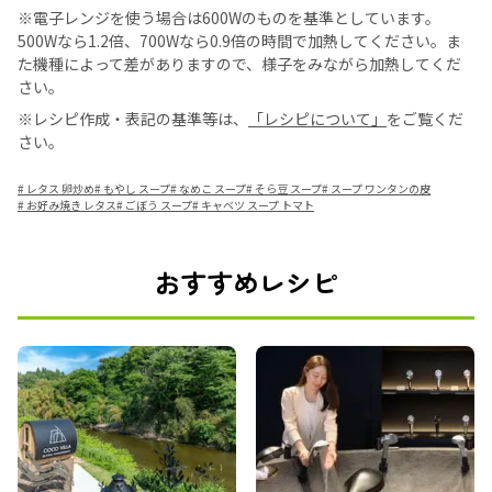
※電子レンジを使う場合は600Wのものを基準としています。
500Wなら1.2倍、700Wなら0.9倍の時間で加熱してください。ま
た機種によって差がありますので、様子をみながら加熱してくだ
さい。
※レシピ作成・表記の基準等は、
「レシピについて」
をご覧くだ
さい。
#
レタス 卵炒め
#
もやし スープ
#
なめこ スープ
#
そら豆 スープ
#
スープ ワンタンの皮
#
お好み焼き レタス
#
ごぼう スープ
#
キャベツ スープ トマト
おすすめレシピ