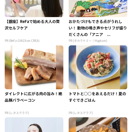
【銀座】ReFaで始める大人の贅
おかたづけもできる点がうれし
沢セルフケア
い！ 動物の鳴き声やセリフが盛り
だくさんの「アニア ...
PR (ReFa GINZA on CREA)
PR (タカラトミー｜Hugkum)
ダイレクトに広がる肉の旨み！絶
トマトと○○をあえるだけ！夏の
品豚バラベーコン
すぐできごはん
PR (レタスクラブ)
PR (レタスクラブ)