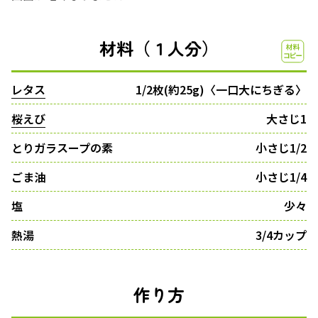
材料（１人分）
レタス
1/2枚(約25g)〈一口大にちぎる〉
桜えび
大さじ1
とりガラスープの素
小さじ1/2
ごま油
小さじ1/4
塩
少々
熱湯
3/4カップ
作り方