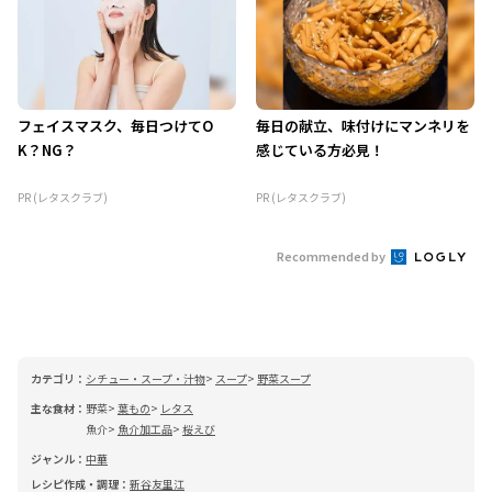
フェイスマスク、毎日つけてO
毎日の献立、味付けにマンネリを
K？NG？
感じている方必見！
PR (レタスクラブ)
PR (レタスクラブ)
Recommended by
カテゴリ：
シチュー・スープ・汁物
スープ
野菜スープ
主な食材：
野菜
葉もの
レタス
魚介
魚介加工品
桜えび
ジャンル：
中華
レシピ作成・調理：
新谷友里江