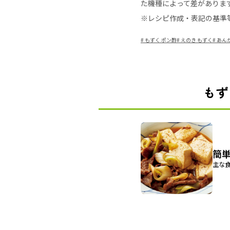
た機種によって差がありま
※レシピ作成・表記の基準
#
もずく ポン酢
#
えのき もずく
#
あん
もず
簡
主な食