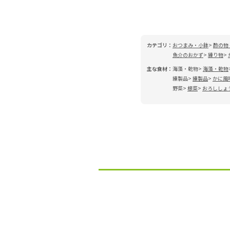
カテゴリ：
おつまみ・小鉢
酢の物
魚介のおかず
練り物
主な食材：
海藻・乾物
海藻・乾物
練製品
練製品
かに風
野菜
根菜
おろししょ