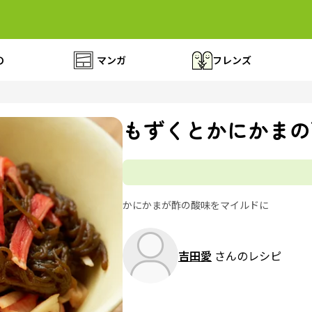
の
マンガ
フレンズ
もずくとかにかまの
かにかまが酢の酸味をマイルドに
吉田愛
さんのレシピ