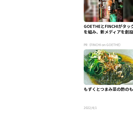
GOETHEとFINCHIがタッ
を組み、新メディアを創
PR（FINCHI on GOETHE）
もずくとつまみ菜の酢の
2022/4/1