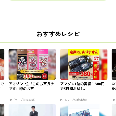
おすすめレシピ
代で
アマゾン1位「このお茶ガチ
アマゾン1位の実績！380円
G
質
です」噂のお茶
で5日間お試し。
を
PR（ハーブ健康本舗）
PR（ハーブ健康本舗）
PR