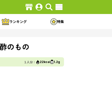
ランキング
特集
酢のもの
１人分：
22kcal
1.2g