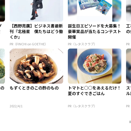
グ
【西野亮廣】ビジネス書最新
誕生日エピソードを大募集！
工
設
刊『北極星 僕たちはどう働
豪華賞品が当たるコンテスト
の
くか』
開催
PR（FINCHI on GOETHE）
PR（レタスクラブ）
P
もの
もずくときのこの酢のもの
トマトと○○をあえるだけ！
ス
夏のすぐできごはん
ル
2022/4/1
PR（レタスクラブ）
P