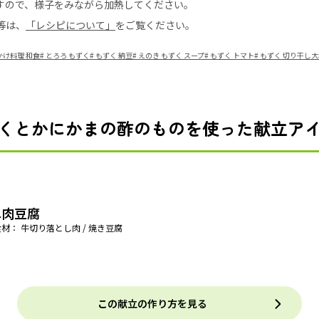
すので、様子をみながら加熱してください。
等は、
「レシピについて」
をご覧ください。
かけ料理 和食
#
とろろ もずく
#
もずく 納豆
#
えのき もずく スープ
#
もずく トマト
#
もずく 切り干し大
くとかにかまの酢のものを使った献立ア
単肉豆腐
材： 牛切り落とし肉 / 焼き豆腐
この献立の作り方を見る