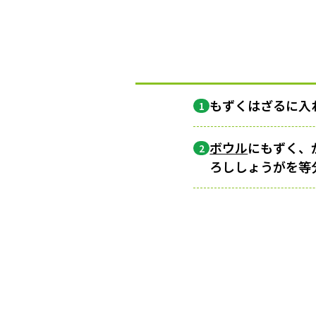
もずくはざるに入
1
ボウル
にもずく、
2
ろししょうがを等