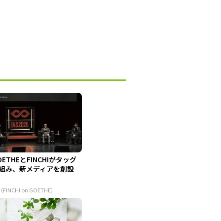
OETHEとFINCHIがタッグ
組み、新メディアを創設
（FINCHI on GOETHE）