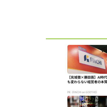
【見城徹×藤田晋】AI時
も変わらない経営者の本
PR（FINCHI on GOETHE）