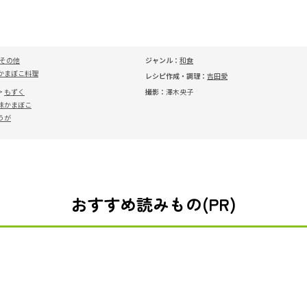
 その他
ジャンル：
和食
かまぼこ料理
レシピ作成・調理：
吉田愛
もずく
撮影：
澤木央子
味かまぼこ
うが
おすすめ読みもの(PR)