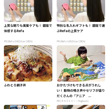
上質な眠りも美髪ケアも！ 銀座で
特別な名入れギフトも！ 銀座で選
体感するReFa
ぶReFaの上質ケア
PR (ReFa GINZA on CREA)
PR (ReFa GINZA on CREA)
ふわとろ親子丼
おかたづけもできる点がうれし
い！ 動物の鳴き声やセリフが盛り
だくさんの「アニア ...
PR (タカラトミー｜Hugkum)