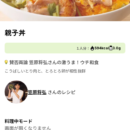
親子丼
１人分：
594kcal
3.0g
賛否両論 笠原将弘さんの激うま！ウチ和食
こうばしいとり肉と、とろとろ卵が相性抜群
笠原将弘
さんのレシピ
料理中モード
画面が暗くなりません