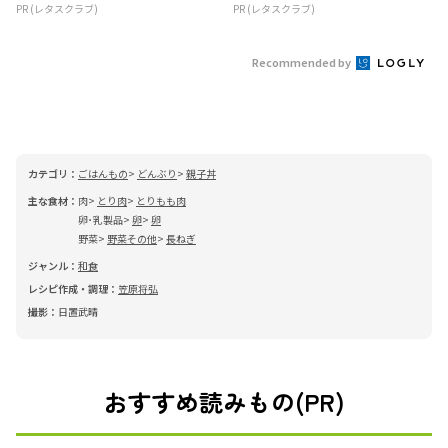
PR (レタスクラブ)
PR (レタスクラブ)
Recommended by
カテゴリ：
ごはんもの
どんぶり
親子丼
主な食材：
肉
とり肉
とりもも肉
卵･乳製品
卵
卵
野菜
野菜その他
長ねぎ
ジャンル：
和食
レシピ作成・調理：
笠原将弘
撮影：
日置武晴
おすすめ読みもの(PR)