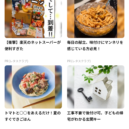
【衝撃】楽天のネットスーパーが
毎日の献立、味付けにマンネリを
便利すぎた
感じている方必見！
PR (レタスクラブ)
PR (レタスクラブ)
トマトと○○をあえるだけ！夏の
工事不要で後付け可。子どもの帰
すぐできごはん
宅がわかる玄関キー