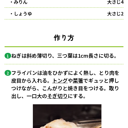
・みりん
大さじ4
・しょうゆ
大さじ2
作り方
ねぎは斜め薄切り、三つ葉は1cm長さに切る。
1
フライパンは油をひかずによく熱し、とり肉を
2
皮目から入れる。
トング
や
菜箸
でギュッと押し
つけながら、こんがりと焼き目をつける。取り
出し、一口大の
そぎ切り
にする。