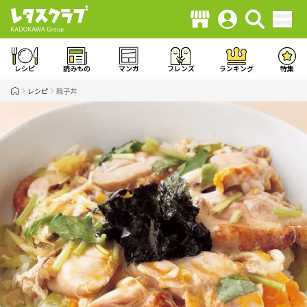
レシピ
読みもの
マンガ
フレンズ
ランキング
特集
レシピ
親子丼