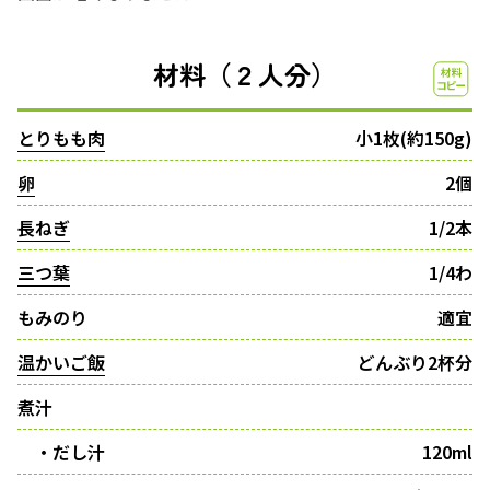
材料（２人分）
とりもも肉
小1枚(約150g)
卵
2個
長ねぎ
1/2本
三つ葉
1/4わ
もみのり
適宜
温かいご飯
どんぶり2杯分
煮汁
・だし汁
120ml