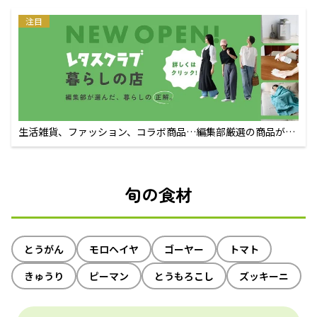
注目
生活雑貨、ファッション、コラボ商品…編集部厳選の商品が買
えるECサイト
旬の食材
とうがん
モロヘイヤ
ゴーヤー
トマト
きゅうり
ピーマン
とうもろこし
ズッキーニ