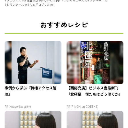
#
タコライス 肉
#
塩釜焼き 肉
#
しいたけ 肉
#
チンジャオロース 肉
#
ズッキーニ 肉
#
レモンソース 肉
#
サムギョプサル 肉
おすすめレシピ
事例から学ぶ『特権アクセス管
【西野亮廣】ビジネス書最新刊
理』
『北極星 僕たちはどう働くか』
PR (KeeperSecurity)
PR (FINCHI on GOETHE)