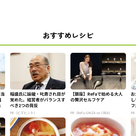
おすすめレシピ
本当
稲盛氏に論破・叱責され目が
【銀座】ReFaで始める大人
お
組
覚めた。経営者がバランスす
の贅沢セルフケア
し
」
べき2つの背反
フ
ア 
PR（ビズヒント）
PR（ReFa GINZA on CREA）
P