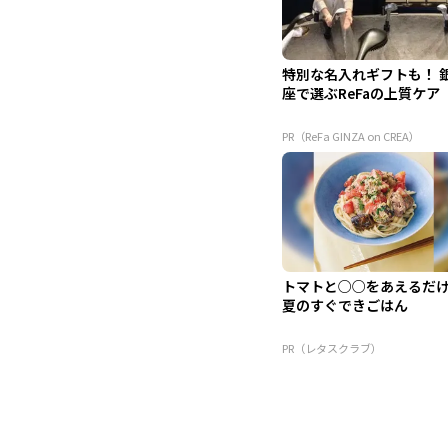
特別な名入れギフトも！ 
座で選ぶReFaの上質ケア
PR（ReFa GINZA on CREA）
トマトと○○をあえるだ
夏のすぐできごはん
PR（レタスクラブ）