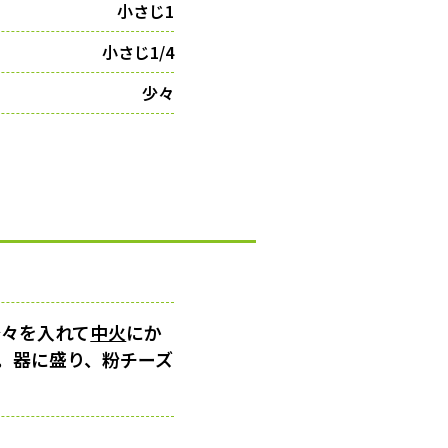
小さじ1
小さじ1/4
少々
少々を入れて
中火
にか
。器に盛り、粉チーズ