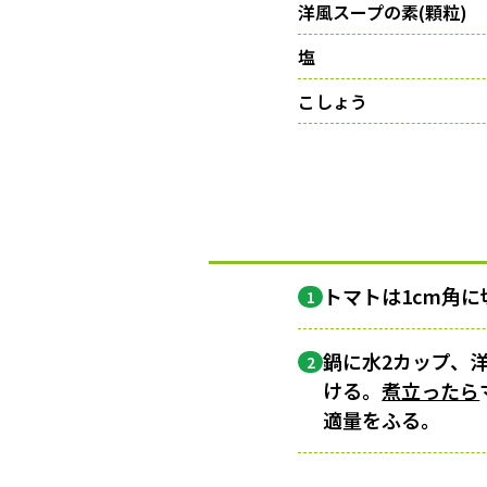
洋風スープの素(顆粒)
塩
こしょう
トマトは1cm角に
1
鍋に水2カップ、洋
2
ける。
煮立ったら
適量をふる。