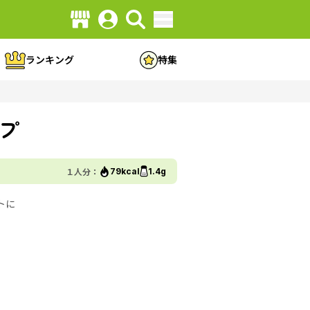
ランキング
特集
プ
１人分：
79kcal
1.4g
トに