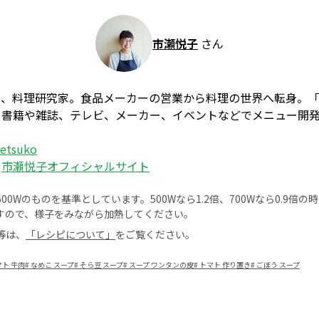
市瀬悦子
さん
ー、料理研究家。食品メーカーの営業から料理の世界へ転身。
、書籍や雑誌、テレビ、メーカー、イベントなどでメニュー開
_etsuko
：
市瀬悦子オフィシャルサイト
0Wのものを基準としています。500Wなら1.2倍、700Wなら0.9倍
すので、様子をみながら加熱してください。
等は、
「レシピについて」
をご覧ください。
マト 牛肉
#
なめこ スープ
#
そら豆 スープ
#
スープ ワンタンの皮
#
トマト 作り置き
#
ごぼう スープ