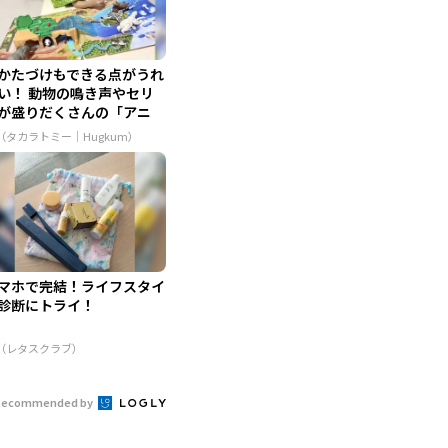
かたづけもできる点がうれ
い！ 動物の鳴き声やセリ
が盛りだくさんの「アニ
...
R（タカラトミー｜Hugkum）
マホで完結！ライフスタイ
診断にトライ！
R（レタスクラブ）
Recommended by