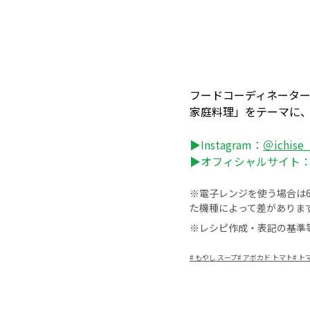
フードコーディネータ
家庭料理」をテーマに
▶Instagram：
＠ichise
▶オフィシャルサイト
※電子レンジを使う場合は60
た機種によって差がありま
※レシピ作成・表記の基準
#
もやし スープ
#
アボカド トマト
#
ト