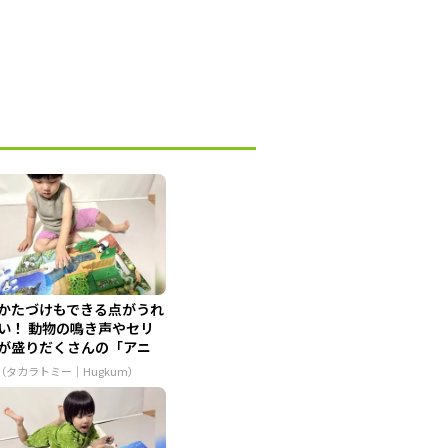
かたづけもできる点がうれ
い！ 動物の鳴き声やセリ
が盛りだくさんの「アニ
...
R（タカラトミー｜Hugkum）