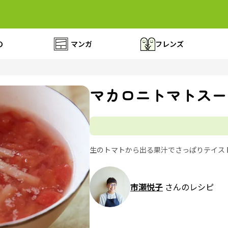
の
マンガ
フレンズ
マカロニトマトスー
生のトマトから出る果汁でさっぱりテイス
市瀬悦子
さんのレシピ