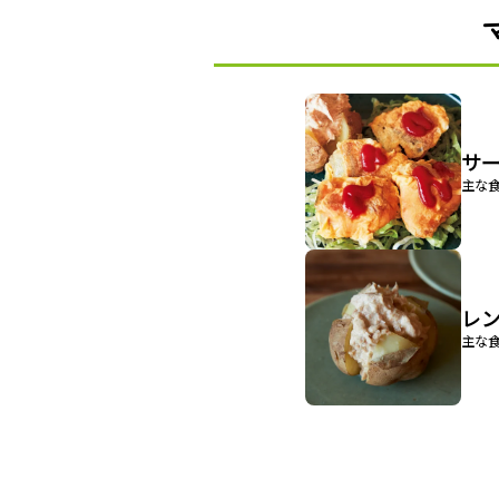
サ
主な食
レ
主な食