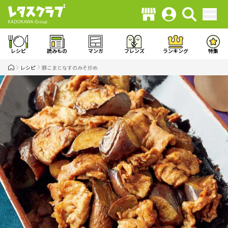
レシピ
読みもの
マンガ
フレンズ
ランキング
特集
レシピ
豚こまとなすのみそ炒め