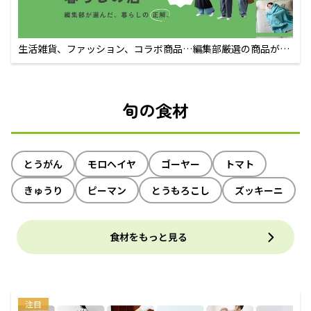
生活雑貨、ファッション、コラボ商品…編集部厳選の商品が買
えるECサイト
旬の食材
とうがん
モロヘイヤ
ゴーヤー
トマト
きゅうり
ピーマン
とうもろこし
ズッキーニ
食材をもっと見る
注目