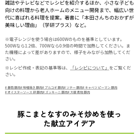
雑誌やテレビなどでレシピを紹介するほか、小さな子ども
向けの料理から老人ホームのメニュー開発まで、幅広い世
代に喜ばれる料理を提案。著書に「本田さんちのおかずが
美味しい理由」（学研プラス）など。
※電子レンジを使う場合は600Wのものを基準としています。
500Wなら1.2倍、700Wなら0.9倍の時間で加熱してください。ま
た機種によって差がありますので、様子をみながら加熱してくだ
さい。
※レシピ作成・表記の基準等は、
「レシピについて」
をご覧くだ
さい。
#
春雨 豚肉
#
味噌焼き 豚肉
#
プルコギ 豚肉
#
ソテー 豚肉
#
キャベツ ピーマン 豚肉
#
オイスターソース 卵 豚肉
#
ズッキーニ 豚肉
#
大根 煮物 豚肉
豚こまとなすのみそ炒めを使っ
た献立アイデア