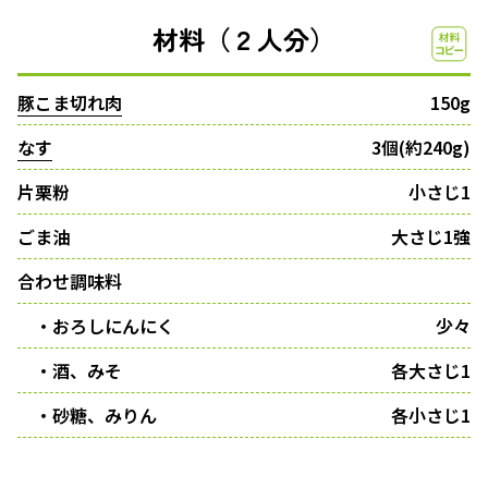
材料（２人分）
豚こま切れ肉
150g
なす
3個(約240g)
片栗粉
小さじ1
ごま油
大さじ1強
合わせ調味料
・おろしにんにく
少々
・酒、みそ
各大さじ1
・砂糖、みりん
各小さじ1