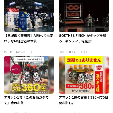
【見城徹×藤田晋】AI時代でも変
GOETHEとFINCHIがタッグを組
わらない経営者の本質
み、新メディアを創設
PR (FINCHI on GOETHE)
PR (FINCHI on GOETHE)
アマゾン1位「このお茶ガチで
アマゾン1位の実績！380円で5日
す」噂のお茶
間お試し。