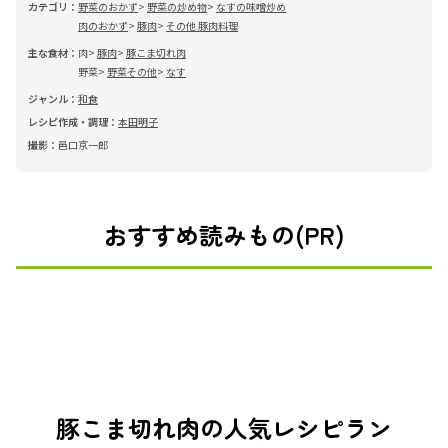
カテゴリ：
野菜のおかず
野菜の炒め物
なすの味噌炒め
肉のおかず
豚肉
その他 豚肉料理
主な食材：
肉
豚肉
豚こま切れ肉
野菜
野菜その他
なす
ジャンル：
和食
レシピ作成・調理：
本田明子
撮影：
邑口京一郎
おすすめ読みもの(PR)
豚こま切れ肉の人気レシピラン