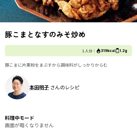
豚こまとなすのみそ炒め
１人分：
319kcal
1.2g
豚こまに片栗粉をまぶすから調味料がしっかりからむ
本田明子
さんのレシピ
料理中モード
画面が暗くなりません