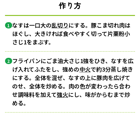
作り方
なすは一口大の
乱切り
にする。豚こま切れ肉は
1
ほぐし、大きければ食べやすく切って片栗粉小
さじ1をまぶす。
フライパンにごま油大さじ1強をひき、なすを広
2
げ入れてふたをし、強めの
中火
で約3分蒸し焼き
にする。全体を混ぜ、なすの上に豚肉を広げて
のせ、全体を炒める。肉の色が変わったら合わ
せ調味料を加えて
強火
にし、味がからむまで炒
める。