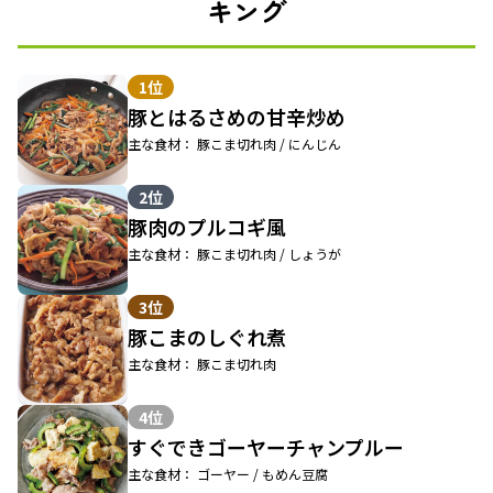
キング
1位
豚とはるさめの甘辛炒め
主な食材： 豚こま切れ肉 / にんじん
2位
豚肉のプルコギ風
主な食材： 豚こま切れ肉 / しょうが
3位
豚こまのしぐれ煮
主な食材： 豚こま切れ肉
4位
すぐできゴーヤーチャンプルー
主な食材： ゴーヤー / もめん豆腐