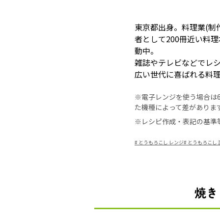
東京都出身。料理業(制
者として200冊近い料
動中。
雑誌やテレビなどでレ
広い世代に喜ばれる料
※電子レンジを使う場合は60
た機種によって差がありま
※レシピ作成・表記の基準
#
とうもろこし レンジ
#
とうもろこし 
焼き