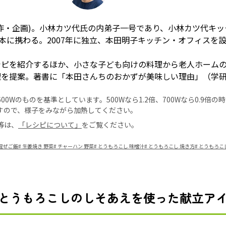
作・企画)。小林カツ代氏の内弟子一号であり、小林カツ代キ
理本に携わる。2007年に独立、本田明子キッチン・オフィスを
シピを紹介するほか、小さな子ども向けの料理から老人ホーム
理を提案。著書に「本田さんちのおかずが美味しい理由」（学
0Wのものを基準としています。500Wなら1.2倍、700Wなら0.9倍
すので、様子をみながら加熱してください。
等は、
「レシピについて」
をご覧ください。
混ぜご飯
#
生姜焼き 野菜
#
チャーハン 野菜
#
とうもろこし 味噌汁
#
とうもろこし 焼き方
#
とうもろこ
とうもろこしのしそあえを使った献立ア