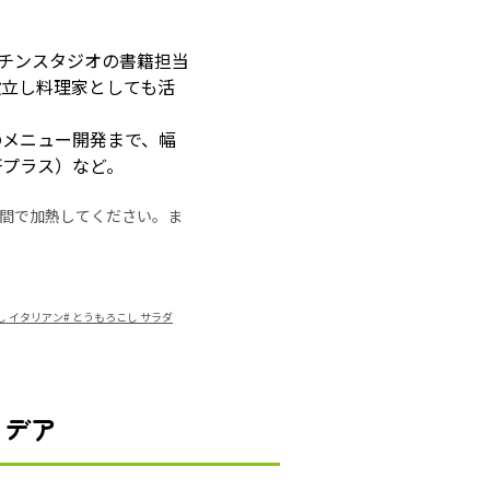
ッチンスタジオの書籍担当
設立し料理家としても活
のメニュー開発まで、幅
研プラス）など。
の時間で加熱してください。ま
し イタリアン
#
とうもろこし サラダ
イデア