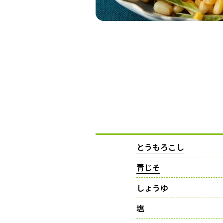
とうもろこし
青じそ
しょうゆ
塩