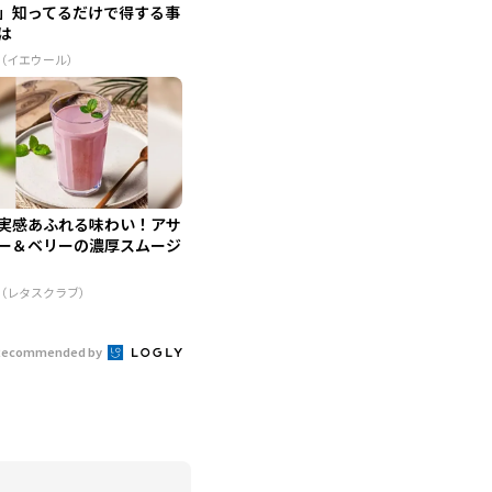
」知ってるだけで得する事
は
R（イエウール）
実感あふれる味わい！アサ
ー＆ベリーの濃厚スムージ
R（レタスクラブ）
Recommended by