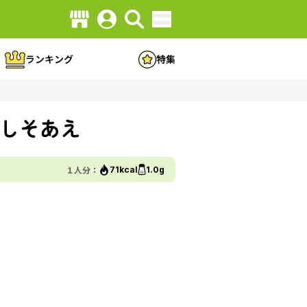
ランキング
特集
しそあえ
１人分：
71kcal
1.0g