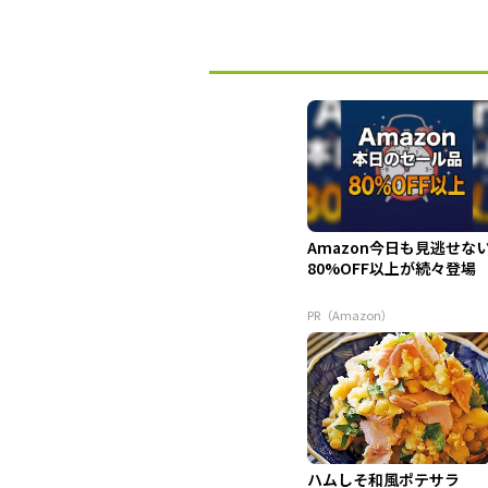
Amazon今日も見逃せな
80%OFF以上が続々登場
PR（Amazon）
ハムしそ和風ポテサラ