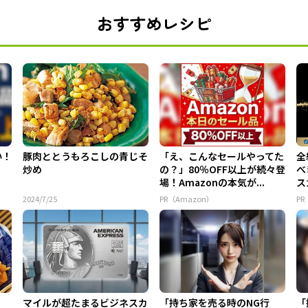
おすすめレシピ
い！
豚肉ととうもろこしの青じそ
「え、こんなセールやってた
全
炒め
の？」80％OFF以上が続々登
べ
場！Amazonの本気が...
ス
2024/7/25
PR（Amazon）
P
マイルが超たまるビジネスカ
「持ち家を売る時のNG行
「