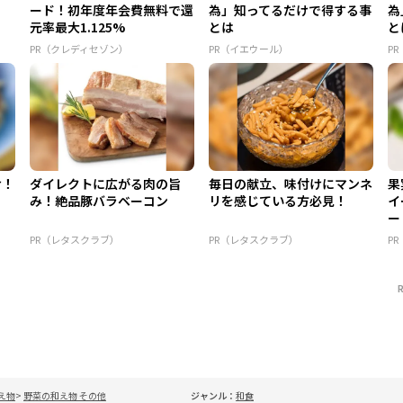
ード！初年度年会費無料で還
為」知ってるだけで得する事
為
元率最大1.125%
とは
と
PR（クレディセゾン）
PR（イエウール）
P
け！
ダイレクトに広がる肉の旨
毎日の献立、味付けにマンネ
果
み！絶品豚バラベーコン
リを感じている方必見！
イ
ー
PR（レタスクラブ）
PR（レタスクラブ）
P
え物
野菜の和え物 その他
ジャンル：
和食