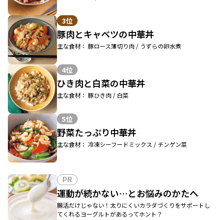
3位
豚肉とキャベツの中華丼
主な食材： 豚ロース薄切り肉 / うずらの卵水煮
4位
ひき肉と白菜の中華丼
主な食材： 豚ひき肉 / 白菜
5位
野菜たっぷり中華丼
主な食材： 冷凍シーフードミックス / チンゲン菜
PR
運動が続かない…とお悩みのかたへ
腸活だけじゃない！太りにくいカラダづくりをサポートし
てくれるヨーグルトがあるってホント？