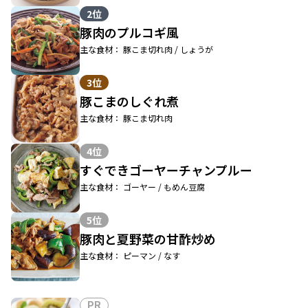
2位
豚肉のプルコギ風
主な食材： 豚こま切れ肉 / しょうが
3位
豚こまのしぐれ煮
主な食材： 豚こま切れ肉
4位
すぐできゴーヤーチャンプルー
主な食材： ゴーヤー / もめん豆腐
5位
豚肉と夏野菜の甘酢炒め
主な食材： ピーマン / なす
PR