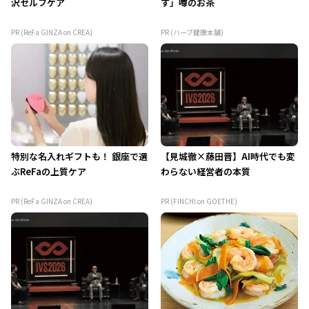
沢セルフケア
す」噂のお茶
PR (ReFa GINZA on CREA)
PR (ハーブ健康本舗)
特別な名入れギフトも！ 銀座で選
【見城徹×藤田晋】AI時代でも変
ぶReFaの上質ケア
わらない経営者の本質
PR (ReFa GINZA on CREA)
PR (FINCHI on GOETHE)