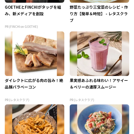
GOETHEとFINCHIがタッグを組
野菜たっぷり三宝菜のレシピ・作
み、新メディアを創設
り方【簡単＆時短】 - レタスクラ
ブ
PR (FINCHI on GOETHE)
ダイレクトに広がる肉の旨み！絶
果実感あふれる味わい！アサイー
品豚バラベーコン
＆ベリーの濃厚スムージー
PR (レタスクラブ)
PR (レタスクラブ)