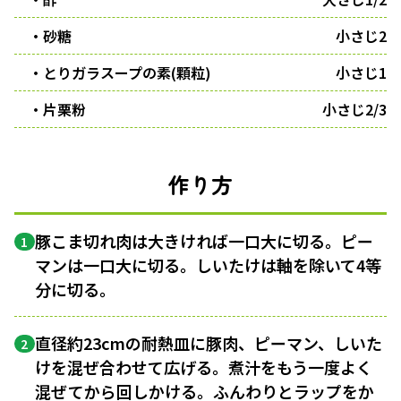
・砂糖
小さじ2
・とりガラスープの素(顆粒)
小さじ1
・片栗粉
小さじ2/3
作り方
豚こま切れ肉は大きければ一口大に切る。ピー
1
マンは一口大に切る。しいたけは軸を除いて4等
分に切る。
直径約23cmの耐熱皿に豚肉、ピーマン、しいた
2
けを混ぜ合わせて広げる。煮汁をもう一度よく
混ぜてから回しかける。ふんわりとラップをか