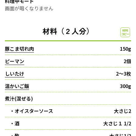
料理中モード
画面が暗くなりません
材料（２人分）
豚こま切れ肉
150g
ピーマン
2個
しいたけ
2～3枚
温かいご飯
300g
煮汁(混ぜる)
・オイスターソース
大さじ2
・酒
大さじ１ 1/2
・酢
大さじ1/2