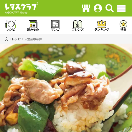
レシピ
読みもの
マンガ
フレンズ
ランキング
特集
レシピ
三宝菜中華丼