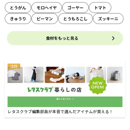
とうがん
モロヘイヤ
ゴーヤー
トマト
きゅうり
ピーマン
とうもろこし
ズッキーニ
食材をもっと見る
注目
レタスクラブ編集部員が本音で選んだアイテムが買える！