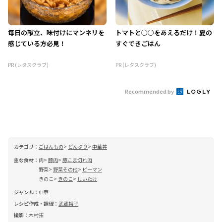
毎日の献立、味付けにマンネリを
トマトと○○をあえるだけ！夏の
感じている方必見！
すぐできごはん
PR (レタスクラブ)
PR (レタスクラブ)
Recommended by
カテゴリ：
ごはんもの
どんぶり
中華丼
主な食材：
肉
豚肉
豚こま切れ肉
野菜
野菜その他
ピーマン
きのこ
きのこ
しいたけ
ジャンル：
中華
レシピ作成・調理：
武蔵裕子
撮影：
木村拓