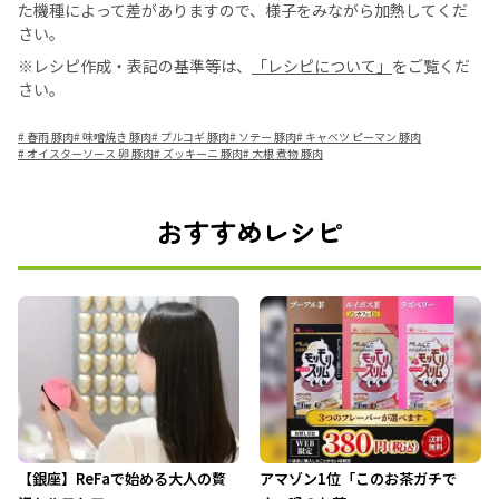
た機種によって差がありますので、様子をみながら加熱してくだ
さい。
※レシピ作成・表記の基準等は、
「レシピについて」
をご覧くだ
さい。
#
春雨 豚肉
#
味噌焼き 豚肉
#
プルコギ 豚肉
#
ソテー 豚肉
#
キャベツ ピーマン 豚肉
#
オイスターソース 卵 豚肉
#
ズッキーニ 豚肉
#
大根 煮物 豚肉
おすすめレシピ
【銀座】ReFaで始める大人の贅
アマゾン1位「このお茶ガチで