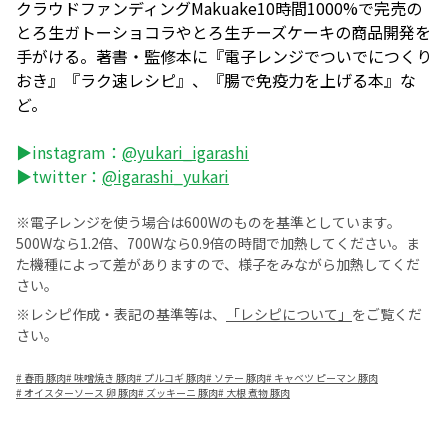
クラウドファンディングMakuake10時間1000%で完売の
とろ生ガトーショコラやとろ生チーズケーキの商品開発を
手がける。著書・監修本に『電子レンジでついでにつくり
おき』『ラク速レシピ』、『腸で免疫力を上げる本』な
ど。
▶instagram：
@yukari_igarashi
▶twitter：
@igarashi_yukari
※電子レンジを使う場合は600Wのものを基準としています。
500Wなら1.2倍、700Wなら0.9倍の時間で加熱してください。ま
た機種によって差がありますので、様子をみながら加熱してくだ
さい。
※レシピ作成・表記の基準等は、
「レシピについて」
をご覧くだ
さい。
#
春雨 豚肉
#
味噌焼き 豚肉
#
プルコギ 豚肉
#
ソテー 豚肉
#
キャベツ ピーマン 豚肉
#
オイスターソース 卵 豚肉
#
ズッキーニ 豚肉
#
大根 煮物 豚肉