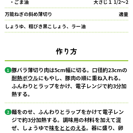
・ごま油
大さじ１ 1/2～2
万能ねぎの斜め薄切り
適量
しょうゆ、粗びき黒こしょう、ラー油
作り方
豚バラ薄切り肉は5cm幅に切る。口径約23cmの
1
耐熱ボウル
にもやし、豚肉の順に重ね入れる。
ふんわりとラップをかけ、電子レンジで約3分加
熱する。
麺をのせ、ふんわりとラップをかけて電子レン
2
ジで約3分加熱する。調味用の材料を加えて混
ぜ、しょうゆで
味をととのえる
。器に盛り、卵