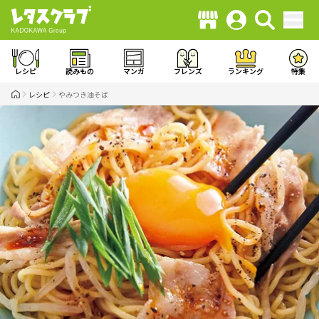
レシピ
読みもの
マンガ
フレンズ
ランキング
特集
レシピ
やみつき油そば