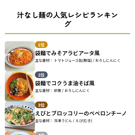
汁なし麺の人気レシピランキン
グ
1位
袋麺でみそアラビアータ風
主な食材： トマトジュース缶(無塩) / おろしにんにく
2位
袋麺でコクうま油そば風
主な食材： 卵黄 / おろしにんにく
3位
えびとブロッコリーのペペロンチーノ
主な食材： 冷凍うどん / えび(むき)