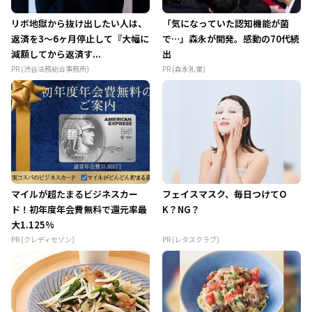
リボ地獄から抜け出したい人は、
「気になっていた認知機能が菌
返済を3～6ヶ月停止して『大幅に
で…」森永が開発。感動の70代続
減額してから返済す...
出
PR (渋谷法務総合事務所)
PR (森永乳業)
マイルが超たまるビジネスカー
フェイスマスク、毎日つけてO
ド！初年度年会費無料で還元率最
K？NG？
大1.125%
PR (クレディセゾン)
PR (レタスクラブ)