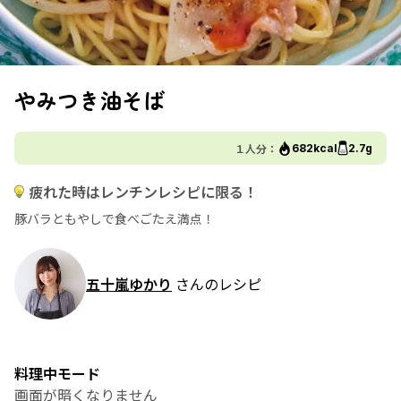
やみつき油そば
１人分：
682kcal
2.7g
疲れた時はレンチンレシピに限る！
豚バラともやしで食べごたえ満点！
五十嵐ゆかり
さんのレシピ
料理中モード
画面が暗くなりません