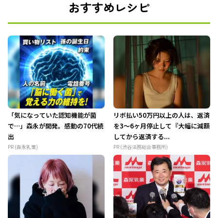
おすすめレシピ
「気になっていた認知機能が菌
リボ払い50万円以上の人は、返済
で…」森永が開発。感動の70代続
を3～6ヶ月停止して『大幅に減額
出
してから返済する...
PR (森永乳業)
PR (渋谷法務総合事務所)