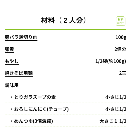
材料（２人分）
豚バラ薄切り肉
100g
卵黄
2個分
もやし
1/2袋(約100g)
焼きそば用麺
2玉
調味用
・とりガラスープの素
小さじ1/2
・おろしにんにく(チューブ)
小さじ1/2
・めんつゆ(3倍濃縮)
大さじ１ 1/2