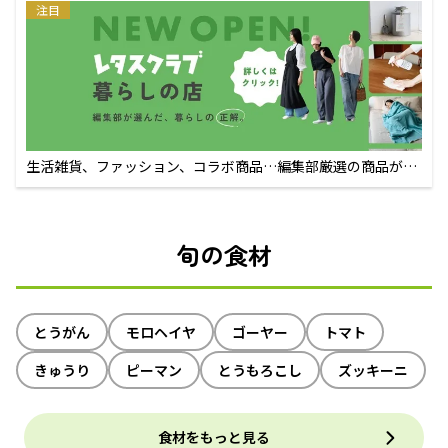
注目
生活雑貨、ファッション、コラボ商品…編集部厳選の商品が買
えるECサイト
旬の食材
とうがん
モロヘイヤ
ゴーヤー
トマト
きゅうり
ピーマン
とうもろこし
ズッキーニ
食材をもっと見る