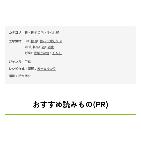
カテゴリ：
麺
麺 その他
汁なし麺
主な食材：
肉
豚肉
豚バラ薄切り肉
卵･乳製品
卵
卵黄
野菜
野菜その他
もやし
ジャンル：
中華
レシピ作成・調理：
五十嵐ゆかり
撮影：
鈴木泰介
おすすめ読みもの(PR)