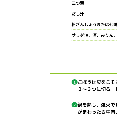
三つ葉
だし汁
粉ざんしょうまたは七
サラダ油、酒、みりん
ごぼうは皮をこそ
1
２〜３つに切る。
鍋を熱し、強火で
2
がまわったら牛肉