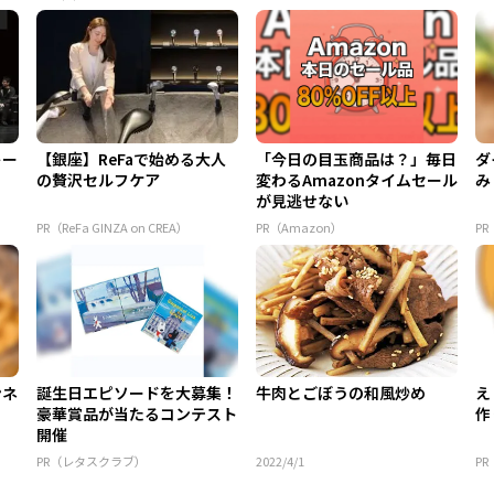
トー
【銀座】ReFaで始める大人
「今日の目玉商品は？」毎日
ダ
の贅沢セルフケア
変わるAmazonタイムセール
み
が見逃せない
PR（ReFa GINZA on CREA）
PR（Amazon）
P
ンネ
誕生日エピソードを大募集！
牛肉とごぼうの和風炒め
え
豪華賞品が当たるコンテスト
作
開催
PR（レタスクラブ）
2022/4/1
P