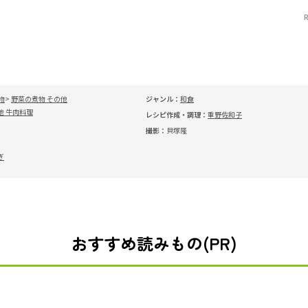
物
野菜の煮物 その他
ジャンル：
和食
他 牛肉料理
レシピ作成・調理：
重野佐和子
撮影：
貝塚隆
ぎ
おすすめ読みもの(PR)