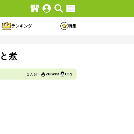
ランキング
特集
と煮
１人分：
286kcal
1.5g