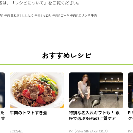
等は、
「レシピについて」
をご覧ください。
肉
#
牛肉 玉ねぎ
#
ししとう 牛肉
#
セロリ 牛肉
#
ゴーヤ 牛肉
#
エリンギ 牛肉
おすすめレシピ
てた
牛肉のトマトすき煮
特別な名入れギフトも！ 銀
F
々登
座で選ぶReFaの上質ケア
ク
2022/4/1
PR（ReFa GINZA on CREA）
PR