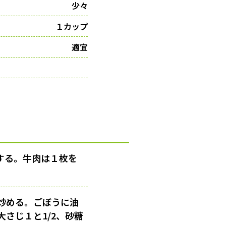
少々
１カップ
適宜
する。牛肉は１枚を
炒める。ごぼうに油
さじ１と1/2、砂糖