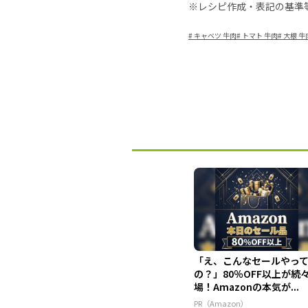
※レシピ作成・表記の基準
#
キャベツ 牛肉
#
トマト 牛肉
#
大根 牛
「え、こんなセールやっ
の？」80％OFF以上が続
場！Amazonの本気が...
PR（Amazon）