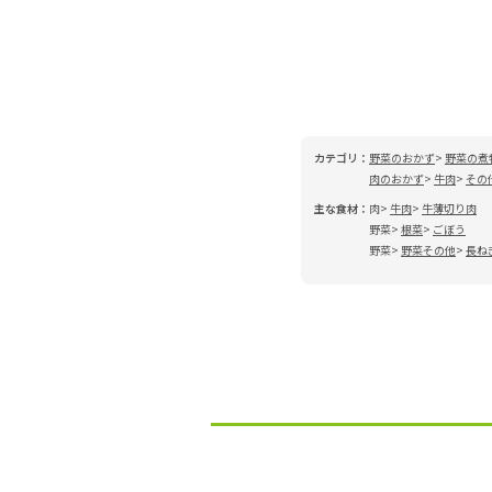
カテゴリ：
野菜のおかず
野菜の煮
肉のおかず
牛肉
その
主な食材：
肉
牛肉
牛薄切り肉
野菜
根菜
ごぼう
野菜
野菜その他
長ね