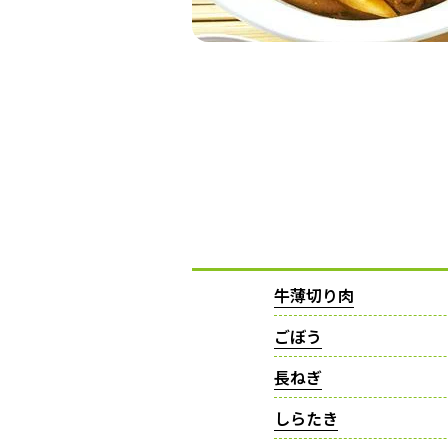
牛薄切り肉
ごぼう
長ねぎ
しらたき