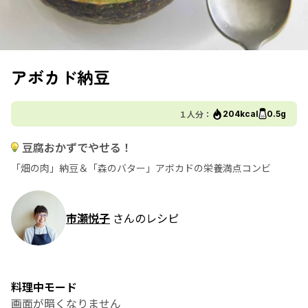
アボカド納豆
１人分：
204kcal
0.5g
豆腐おかずでやせる！
「畑の肉」納豆＆「森のバター」アボカドの栄養満点コンビ
市瀬悦子
さんのレシピ
料理中モード
画面が暗くなりません