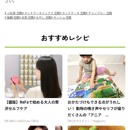
さい。
#
小松菜 豆腐
#
ホットケーキミックス 豆腐
#
ホットケーキ 豆腐
#
チャンプルー 豆腐
#
塩麹 豆腐
#
水菜 豆腐
#
もやし 豆腐
#
キッシュ 豆腐
おすすめレシピ
【銀座】ReFaで始める大人の贅
おかたづけもできる点がうれし
沢セルフケア
い！ 動物の鳴き声やセリフが盛り
だくさんの「アニア ...
PR (ReFa GINZA on CREA)
PR (タカラトミー｜Hugkum)