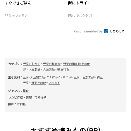
すぐできごはん
断にトライ！
PR (レタスクラブ)
PR (レタスクラブ)
Recommended by
カテゴリ：
野菜のおかず
野菜の和え物
野菜の和え物 その他
卵・大豆製品
大豆製品
納豆料理
主な食材：
豆腐･大豆加工品･こんにゃく･おから
豆腐・豆加工品
納豆
野菜
野菜その他
アボカド
ジャンル：
和食
レシピ作成・調理：
市瀬悦子
撮影：
木村拓
おすすめ読みもの(PR)