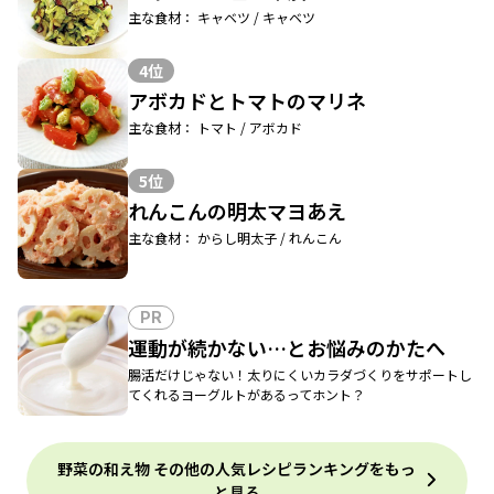
主な食材： キャベツ / キャベツ
4位
アボカドとトマトのマリネ
主な食材： トマト / アボカド
5位
れんこんの明太マヨあえ
主な食材： からし明太子 / れんこん
PR
運動が続かない…とお悩みのかたへ
腸活だけじゃない！太りにくいカラダづくりをサポートし
てくれるヨーグルトがあるってホント？
野菜の和え物 その他の人気レシピランキングをもっ
と見る