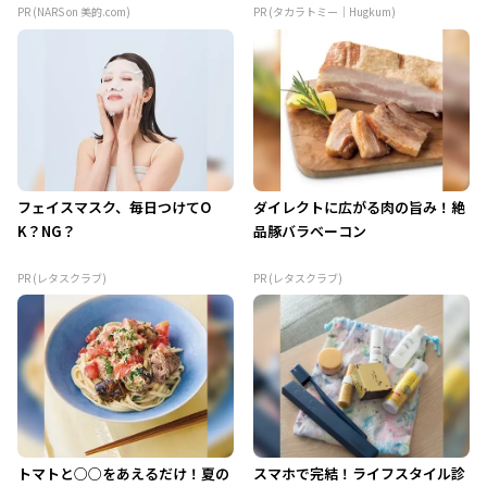
PR (NARS on 美的.com)
PR (タカラトミー｜Hugkum)
フェイスマスク、毎日つけてO
ダイレクトに広がる肉の旨み！絶
K？NG？
品豚バラベーコン
PR (レタスクラブ)
PR (レタスクラブ)
トマトと○○をあえるだけ！夏の
スマホで完結！ライフスタイル診