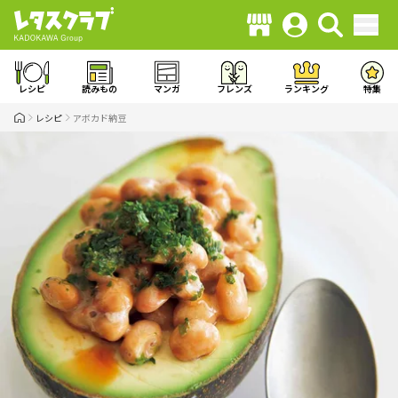
レシピ
読みもの
マンガ
フレンズ
ランキング
特集
レシピ
アボカド納豆