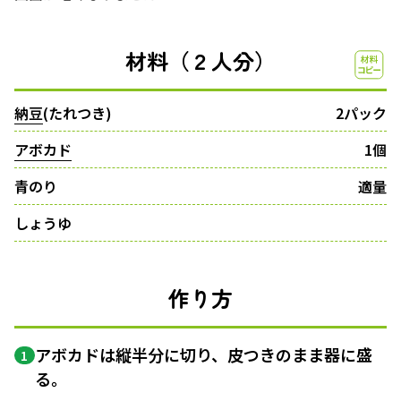
材料（２人分）
納豆
(たれつき)
2パック
アボカド
1個
青のり
適量
しょうゆ
作り方
アボカドは縦半分に切り、皮つきのまま器に盛
1
る。