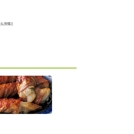
も 味噌汁