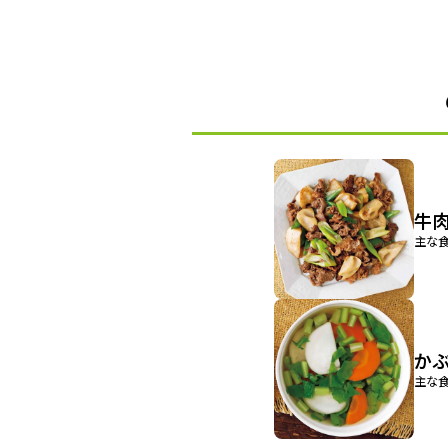
牛
主な食
か
主な食