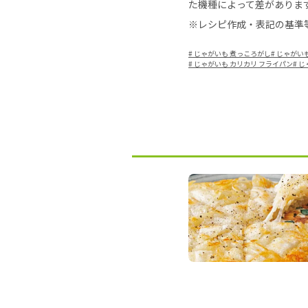
た機種によって差がありま
※レシピ作成・表記の基準
#
じゃがいも 煮っころがし
#
じゃがいも
#
じゃがいも カリカリ フライパン
#
じ