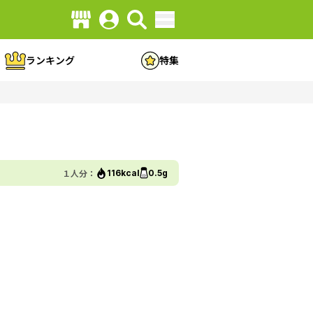
ランキング
特集
１人分：
116kcal
0.5g