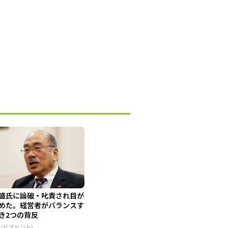
盛氏に論破・叱責され目が
めた。経営者がバランスす
き2つの背反
R（ビズヒント）