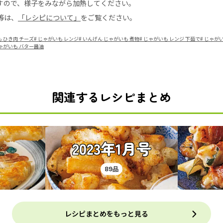
すので、様子をみながら加熱してください。
等は、
「レシピについて」
をご覧ください。
 ひき肉 チーズ
#
じゃがいも レンジ
#
いんげん じゃがいも 煮物
#
じゃがいも レンジ 下茹で
#
じゃがい
ゃがいも バター醤油
関連するレシピまとめ
2023年1月号
89品
レシピまとめをもっと見る