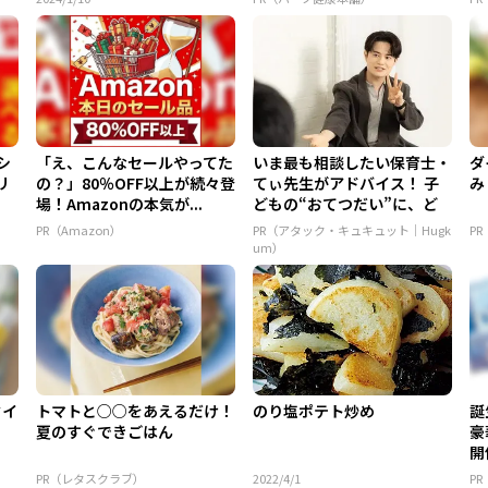
シ
「え、こんなセールやってた
いま最も相談したい保育士・
ダ
リ
の？」80％OFF以上が続々登
てぃ先生がアドバイス！ 子
み
場！Amazonの本気が...
どもの“おてつだい”に、ど
ん...
PR（Amazon）
PR（アタック・キュキュット｜Hugk
P
um）
タイ
トマトと○○をあえるだけ！
のり塩ポテト炒め
誕
夏のすぐできごはん
豪
開
PR（レタスクラブ）
2022/4/1
P