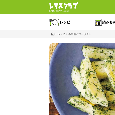
レシピ
読みも
レシピ
のり塩バターポテト