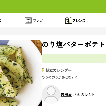
の
マンガ
フレンズ
のり塩バターポテト
献立カレンダー
のりの香りがあとを引く
吉田愛
さんのレシピ