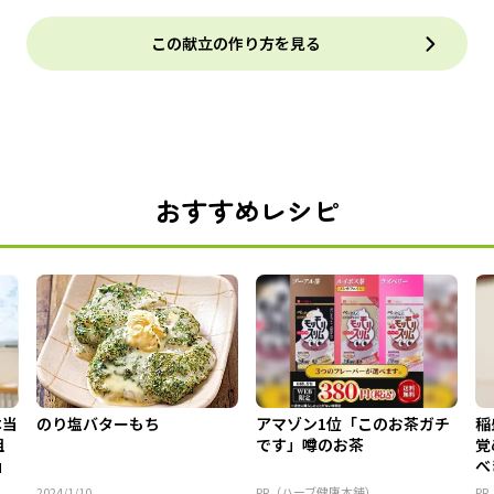
この献立の作り方を見る
おすすめレシピ
本当
のり塩バターもち
アマゾン1位「このお茶ガチ
稲
組
です」噂のお茶
覚
」
べ
2024/1/10
PR（ハーブ健康本舗）
P