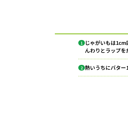
じゃがいもは1c
1
んわりとラップを
熱いうちにバター
2