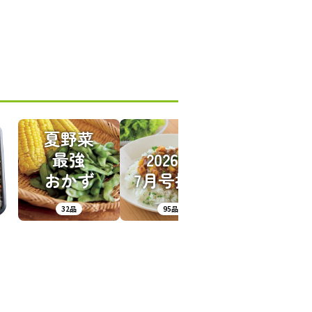
夏野菜
ル
最強
2026年
当
おかず
7月号掲載
32品
95品