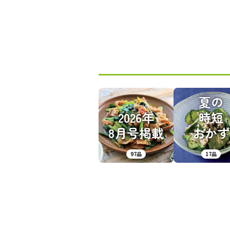
夏の
2026年
時短
8月号掲載
おかず
97品
17品