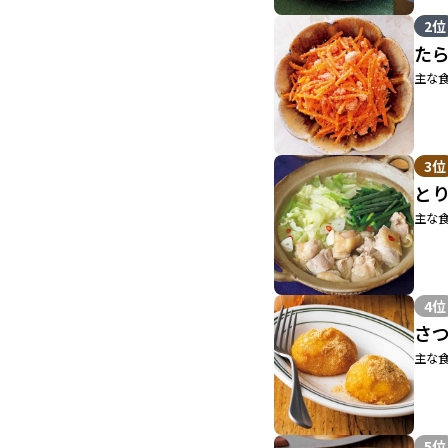
2位
た
主な食
3位
と
主な食
4位
さ
主な食
5位