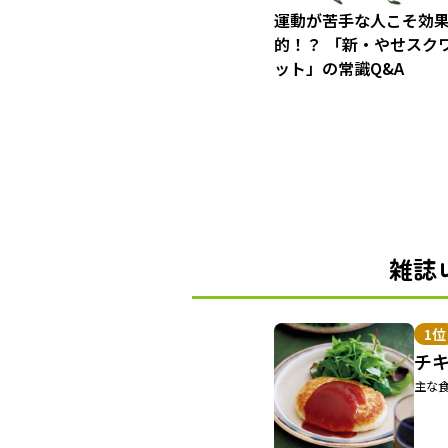
運動が苦手な人こそ効
的！？ 「新・やせスク
ット」の常識Q&A
雑誌
1位
チ
主な食