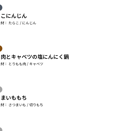
らこにんじん
材： たらこ / にんじん
り肉とキャベツの塩にんにく鍋
材： とりもも肉 / キャベツ
つまいももち
材： さつまいも / 切りもち