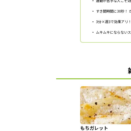
・
運動が苦手な人こそ効
・
すき間時間に30秒！
・
3分×週3で効果アリ
・
ムキムキにならないス
もちガレット