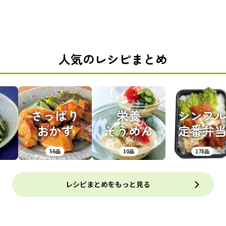
人気のレシピまとめ
さっぱり
栄養
シンプ
おかず
そうめん
定番弁
56品
10品
178品
レシピまとめをもっと見る