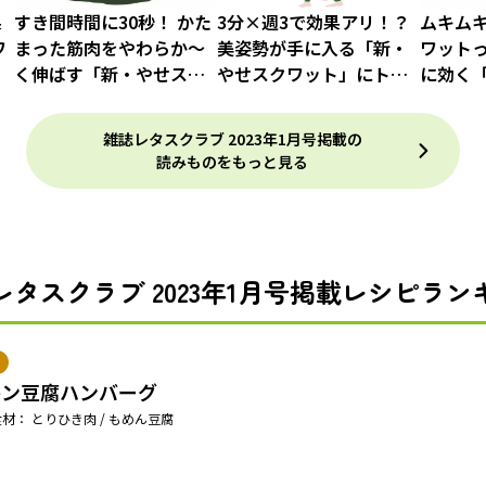
果
すき間時間に30秒！ かた
3分×週3で効果アリ！？
ムキム
ワ
まった筋肉をやわらか〜
美姿勢が手に入る「新・
ワットっ
く伸ばす「新・やせスト
やせスクワット」にトラ
に効く
レッチ」
イ！
ット」
雑誌レタスクラブ 2023年1月号掲載の
読みものをもっと見る
レタスクラブ 2023年1月号掲載レシピラン
キン豆腐ハンバーグ
材： とりひき肉 / もめん豆腐