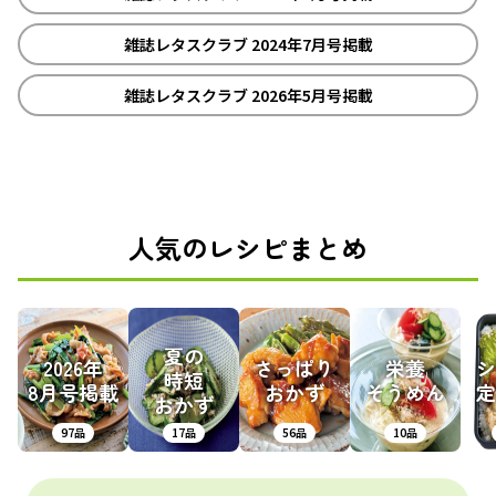
雑誌レタスクラブ 2024年7月号掲載
雑誌レタスクラブ 2026年5月号掲載
人気のレシピまとめ
夏の
2026年
さっぱり
栄養
シ
時短
8月号掲載
おかず
そうめん
定
おかず
97品
17品
56品
10品