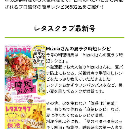
されるプロ監修の簡単レシピ36582品をご紹介！
レタスクラブ最新号
Mizukiさんの夏ラク時短レシピ
今号の料理特集は「Mizukiさんの夏ラク時
短レシピ」。
本誌連載でも大人気のMizukiさんに、夏バ
テ防止にもなる、栄養満点の手間なしレシ
ピをたっぷり教えていただきました!
レンチンおかずやワンパンパスタなど、暑
い夏を乗り切るテクが満載です。
その他、火を使わない「体感“秒”副菜」
や、おうちで作れる「麻辣レシピ」など、
夏に作りたくなるレシピが満載。
料理企画以外にも、「夏のベタベタ床スッ
キリ解消」特集や、睡眠研究の第一人者で