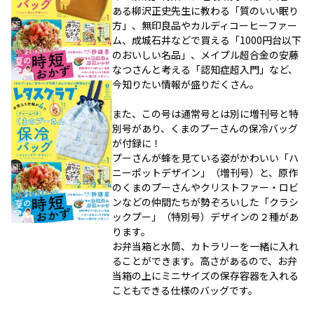
ある柳沢正史先生に教わる「質のいい眠り
方」、無印良品やカルディコーヒーファー
ム、成城石井などで買える「1000円台以下
のおいしい名品」、メイプル超合金の安藤
なつさんと考える「認知症超入門」など、
今知りたい情報が盛りだくさん。
また、この号は通常号とは別に増刊号と特
別号があり、くまのプーさんの保冷バッグ
が付録に！
プーさんが蜂を見ている姿がかわいい「ハ
ニーポットデザイン」（増刊号）と、原作
のくまのプーさんやクリストファー・ロビ
ンなどの仲間たちが勢ぞろいした「クラシ
ックプー」（特別号）デザインの２種があ
ります。
お弁当箱と水筒、カトラリーを一緒に入れ
ることができます。高さがあるので、お弁
当箱の上にミニサイズの保存容器を入れる
こともできる仕様のバッグです。