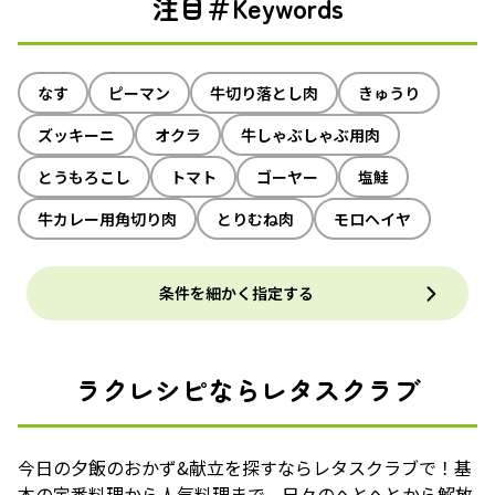
注目＃Keywords
なす
ピーマン
牛切り落とし肉
きゅうり
ズッキーニ
オクラ
牛しゃぶしゃぶ用肉
とうもろこし
トマト
ゴーヤー
塩鮭
牛カレー用角切り肉
とりむね肉
モロヘイヤ
条件を細かく指定する
ラクレシピならレタスクラブ
今日の夕飯のおかず&献立を探すならレタスクラブで！基
本の定番料理から人気料理まで、日々のへとへとから解放