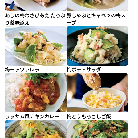
あじの梅わさびあえ たっぷ
豚しゃぶとキャベツの梅ス
り薬味添え
ープ
梅モッツァレラ
梅ポテトサラダ
ラッサム風チキンカレー
梅とうもろこしご飯