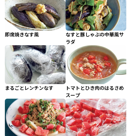
即席焼きなす風
なすと豚しゃぶの中華風サ
ラダ
まるごとレンチンなす
トマトとひき肉のはるさめ
スープ