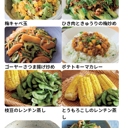
梅キャベ玉
ひき肉ときゅうりの梅炒め
ゴーヤーさつま揚げ炒め
ポテトキーマカレー
枝豆のレンチン蒸し
とうもろこしのレンチン蒸
し