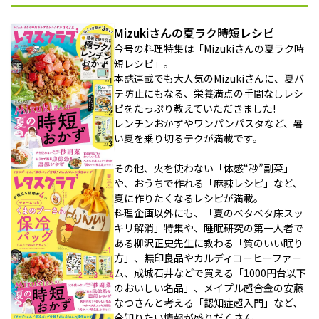
Mizukiさんの夏ラク時短レシピ
今号の料理特集は「Mizukiさんの夏ラク時
短レシピ」。
本誌連載でも大人気のMizukiさんに、夏バ
テ防止にもなる、栄養満点の手間なしレシ
ピをたっぷり教えていただきました!
レンチンおかずやワンパンパスタなど、暑
い夏を乗り切るテクが満載です。
その他、火を使わない「体感“秒”副菜」
や、おうちで作れる「麻辣レシピ」など、
夏に作りたくなるレシピが満載。
料理企画以外にも、「夏のベタベタ床スッ
キリ解消」特集や、睡眠研究の第一人者で
ある柳沢正史先生に教わる「質のいい眠り
方」、無印良品やカルディコーヒーファー
ム、成城石井などで買える「1000円台以下
のおいしい名品」、メイプル超合金の安藤
なつさんと考える「認知症超入門」など、
今知りたい情報が盛りだくさん。