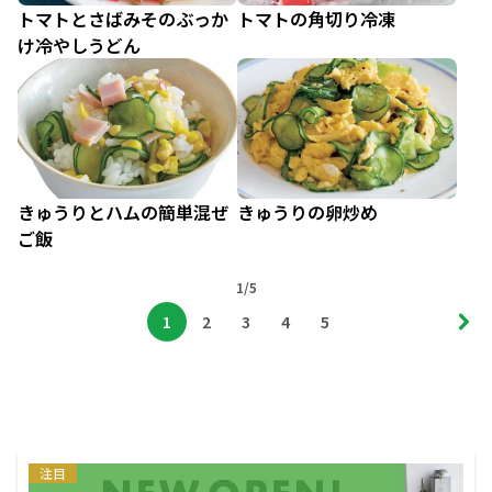
トマトとさばみそのぶっか
トマトの角切り冷凍
け冷やしうどん
きゅうりとハムの簡単混ぜ
きゅうりの卵炒め
ご飯
1/5
1
2
3
4
5
注目