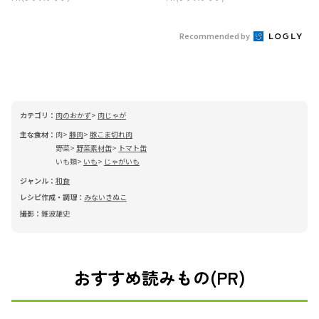
Recommended by
カテゴリ：
肉のおかず
肉じゃが
主な食材：
肉
豚肉
豚こま切れ肉
野菜
野菜素材缶
トマト缶
いも類
いも
じゃがいも
ジャンル：
和食
レシピ作成・調理：
みないきぬこ
撮影：
難波雄史
おすすめ読みもの(PR)