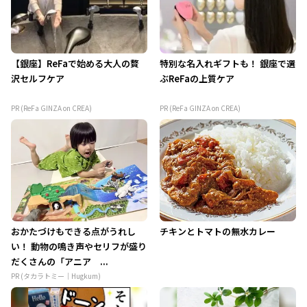
【銀座】ReFaで始める大人の贅
特別な名入れギフトも！ 銀座で選
沢セルフケア
ぶReFaの上質ケア
PR (ReFa GINZA on CREA)
PR (ReFa GINZA on CREA)
おかたづけもできる点がうれし
チキンとトマトの無水カレー
い！ 動物の鳴き声やセリフが盛り
だくさんの「アニア ...
PR (タカラトミー｜Hugkum)