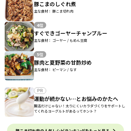
豚こまのしぐれ煮
主な食材： 豚こま切れ肉
4位
すぐできゴーヤーチャンプルー
主な食材： ゴーヤー / もめん豆腐
5位
豚肉と夏野菜の甘酢炒め
主な食材： ピーマン / なす
PR
運動が続かない…とお悩みのかたへ
腸活だけじゃない！太りにくいカラダづくりをサポートし
てくれるヨーグルトがあるってホント？
豚こま切れ肉の人気レシピランキングをもっと見る