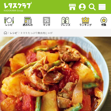
レシピ
読みもの
マンガ
フレンズ
ランキング
特集
レシピ
トマトたっぷり無水肉じゃが