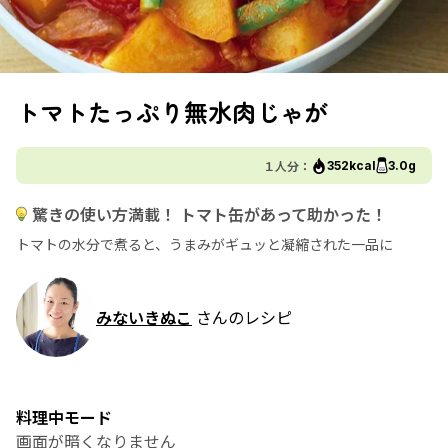
トマトたっぷり無水肉じゃが
１人分：
352kcal
3.0g
驚きの使い方満載！ トマト缶があって助かった！
トマトの水分で煮ると、うまみがギュッと凝縮された一品に
みないきぬこ
さんのレシピ
料理中モード
画面が暗くなりません