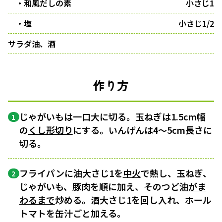
・和風だしの素
小さじ1
・塩
小さじ1/2
サラダ油、酒
作り方
じゃがいもは一口大に切る。玉ねぎは1.5cm幅
1
の
くし形切り
にする。いんげんは4～5cm長さに
切る。
フライパンに油大さじ1を
中火
で熱し、玉ねぎ、
2
じゃがいも、豚肉を順に加え、そのつど
油がま
わるまで
炒める。酒大さじ1を回し入れ、ホール
トマトを缶汁ごと加える。