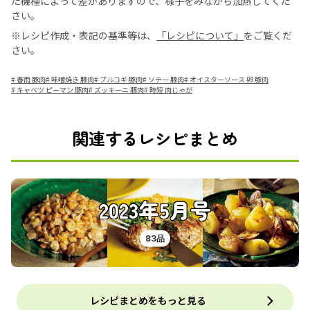
た機種によって差がありますので、様子をみながら加熱してくだ
さい。
※レシピ作成・表記の基準等は、
「レシピについて」
をご覧くだ
さい。
#
春雨 豚肉
#
味噌焼き 豚肉
#
プルコギ 豚肉
#
ソテー 豚肉
#
オイスターソース 卵 豚肉
#
キャベツ ピーマン 豚肉
#
ズッキーニ 豚肉
#
時短 肉じゃが
関連するレシピまとめ
2023年5月号
83品
レシピまとめをもっと見る