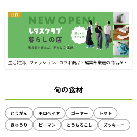
注目
生活雑貨、ファッション、コラボ商品…編集部厳選の商品が買
えるECサイト
旬の食材
とうがん
モロヘイヤ
ゴーヤー
トマト
きゅうり
ピーマン
とうもろこし
ズッキーニ