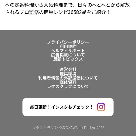
本の定番料理から人気料理まで、日々のへとへとから解放
されるプロ監修の簡単レシピ36582品をご紹介！
プライバシーポリシー
利用規約
ヘルプ・サポート
広告掲載について
最新トピックス
運営会社
推奨環境
利用者情報の外部送信について
媒体資料
レタスクラブについて
毎日更新！インスタもチェック！
レタスクラブ © KADOKAWA LifeDesign. 2026