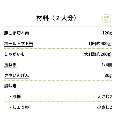
材料（２人分）
豚こま切れ肉
120g
ホールトマト缶
1缶(約400g)
じゃがいも
大1個(約200g)
玉ねぎ
1/4個
さやいんげん
30g
調味用
・砂糖
大さじ2
・しょうゆ
小さじ2