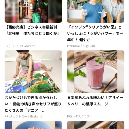
【西野亮廣】ビジネス書最新刊
「イソジン®クリアうがい薬」と
『北極星 僕たちはどう働くか』
いっしょに「うがいパワー」で一
年中！ 健やか
PR (FINCHI on GOETHE)
PR (iNova｜Hugkum)
おかたづけもできる点がうれし
果実感あふれる味わい！アサイー
い！ 動物の鳴き声やセリフが盛り
＆ベリーの濃厚スムージー
だくさんの「アニア ...
PR (タカラトミー｜Hugkum)
PR (レタスクラブ)