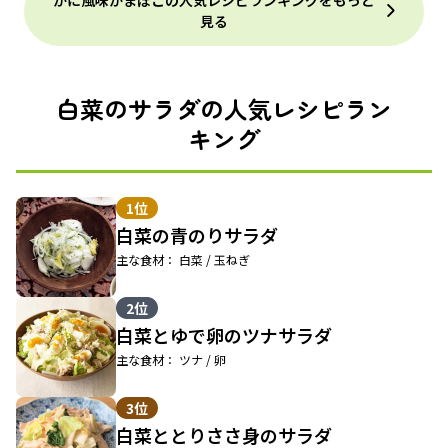
かに風味かまぼこの人気レシピランキングをもっと
見る
白菜のサラダの人気レシピラン
キング
1位
白菜の青のりサラダ
主な食材： 白菜 / 玉ねぎ
2位
白菜とゆで卵のツナサラダ
主な食材： ツナ / 卵
3位
白菜ととりささ身のサラダ