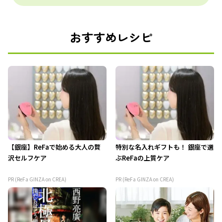
おすすめレシピ
【銀座】ReFaで始める大人の贅
特別な名入れギフトも！ 銀座で選
沢セルフケア
ぶReFaの上質ケア
PR (ReFa GINZA on CREA)
PR (ReFa GINZA on CREA)