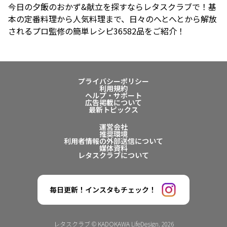
今日の夕飯のおかず&献立を探すならレタスクラブで！基
本の定番料理から人気料理まで、日々のへとへとから解放
されるプロ監修の簡単レシピ36582品をご紹介！
プライバシーポリシー
利用規約
ヘルプ・サポート
広告掲載について
最新トピックス
運営会社
推奨環境
利用者情報の外部送信について
媒体資料
レタスクラブについて
毎日更新！インスタもチェック！
レタスクラブ © KADOKAWA LifeDesign. 2026