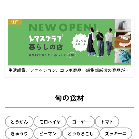
注目
生活雑貨、ファッション、コラボ商品…編集部厳選の商品が買
えるECサイト
旬の食材
とうがん
モロヘイヤ
ゴーヤー
トマト
きゅうり
ピーマン
とうもろこし
ズッキーニ