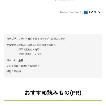
Recommended by
カテゴリ：
サラダ
野菜を使ったサラダ
白菜のサラダ
主な食材：
練製品
練製品
かに風味かまぼこ
野菜
葉もの
白菜
野菜
根菜
しょうが
ジャンル：
中華
レシピ作成・調理：
小田真規子
撮影：
高杉純
おすすめ読みもの(PR)