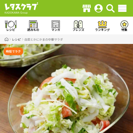
レシピ
読みもの
マンガ
フレンズ
ランキング
特集
レシピ
白菜とかにかまの中華サラダ
時短でラク