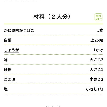
材料（２人分）
かに風味かまぼこ
5本
白菜
上250g
しょうが
1かけ
酢
大さじ2
砂糖
大さじ1
ごま油
小さじ2
塩
小さじ1/2