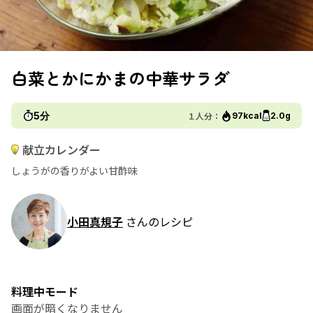
白菜とかにかまの中華サラダ
5分
１人分：
97kcal
2.0g
献立カレンダー
しょうがの香りがよい甘酢味
小田真規子
さんのレシピ
料理中モード
画面が暗くなりません