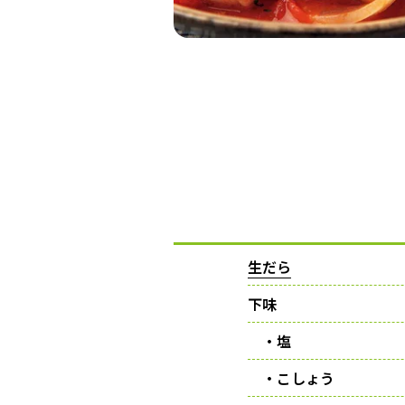
生だら
下味
・塩
・こしょう