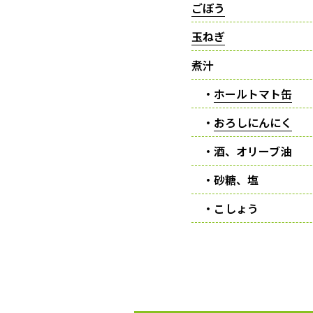
ごぼう
玉ねぎ
煮汁
・
ホールトマト缶
・
おろしにんにく
・酒、オリーブ油
・砂糖、塩
・こしょう