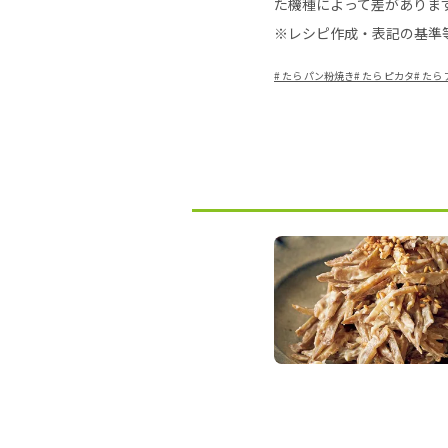
た機種によって差がありま
※レシピ作成・表記の基準
#
たら パン粉焼き
#
たら ピカタ
#
たら