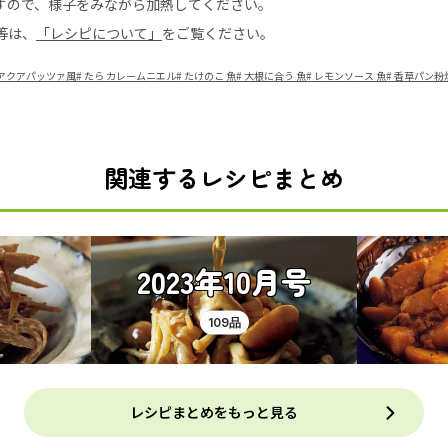
すので、様子をみながら加熱してください。
等は、
「レシピについて」
をご覧ください。
 アクアパッツァ風
#
たら カレームニエル
#
たけのこ 魚
#
大根に合う 魚
#
レモンソース 魚
#
香草パン粉
関連するレシピまとめ
2023年10月号
109品
レシピまとめをもっと見る