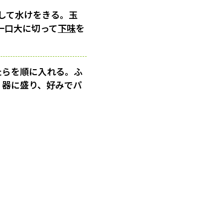
して水けをきる。玉
一口大に切って
下味
を
たらを順に入れる。ふ
。器に盛り、好みでパ