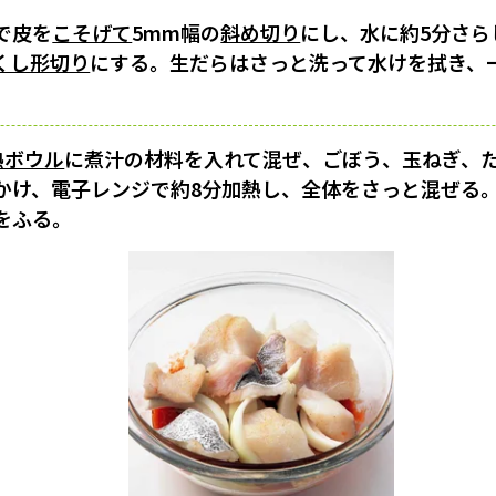
で皮を
こそげて
5mm幅の
斜め切り
にし、水に約5分さら
くし形切り
にする。生だらはさっと洗って水けを拭き、
熱ボウル
に煮汁の材料を入れて混ぜ、ごぼう、玉ねぎ、
かけ、電子レンジで約8分加熱し、全体をさっと混ぜる
をふる。