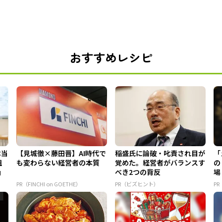
おすすめレシピ
本当
【見城徹×藤田晋】AI時代で
稲盛氏に論破・叱責され目が
「
組
も変わらない経営者の本質
覚めた。経営者がバランスす
の
」
べき2つの背反
場
PR（FINCHI on GOETHE）
PR（ビズヒント）
PR