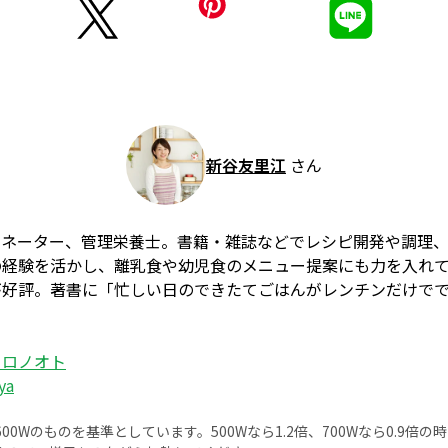
新谷友里江
さん
ィネーター、管理栄養士。書籍・雑誌などでレシピ開発や調理
の経験を活かし、離乳食や幼児食のメニュー提案にも力を入れ
が好評。著書に「忙しい日のできたてごはんがレンチンだけで
コロノオト
ya
0Wのものを基準としています。500Wなら1.2倍、700Wなら0.9倍