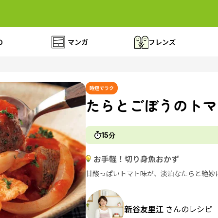
の
マンガ
フレンズ
時短でラク
たらとごぼうのトマ
15分
お手軽！切り身魚おかず
甘酸っぱいトマト味が、淡泊なたらと絶妙
新谷友里江
さんのレシピ