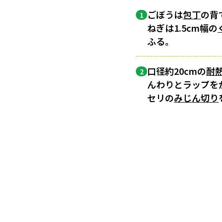
ごぼうは
包丁
の背
1
ねぎは1.5cm幅の
ふる。
口径約20cmの
耐
2
んわりとラップを
セリの
みじん切り