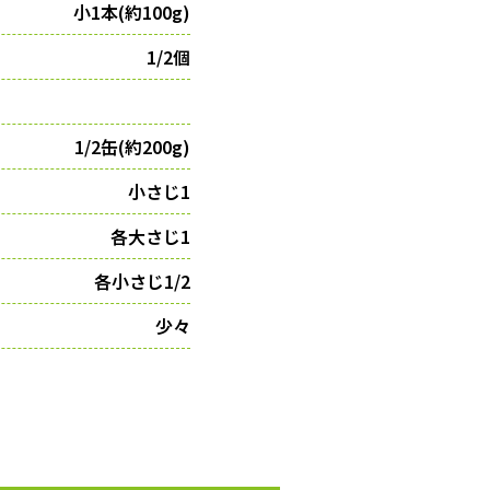
小1本(約100g)
1/2個
1/2缶(約200g)
小さじ1
各大さじ1
各小さじ1/2
少々