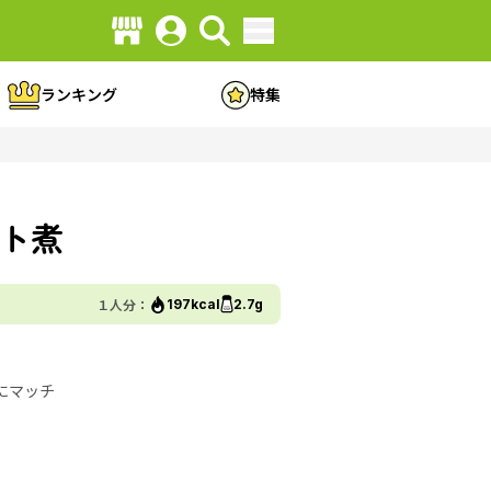
ランキング
特集
ト煮
１人分：
197kcal
2.7g
にマッチ