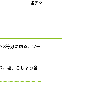
各少々
を3等分に切る。ソー
/2、塩、こしょう各