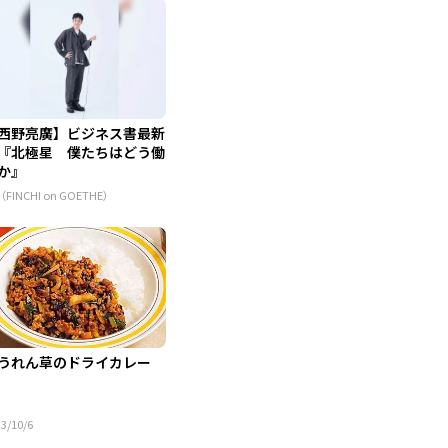
西野亮廣】ビジネス書最新
『北極星 僕たちはどう働
か』
（FINCHI on GOETHE）
うれん草のドライカレー
3/10/6