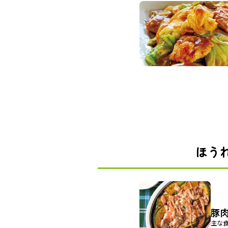
ほう
豚
主な食