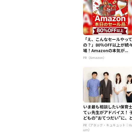
「え、こんなセールやっ
の？」80％OFF以上が続
場！Amazonの本気が...
PR（Amazon）
いま最も相談したい保育
てぃ先生がアドバイス！ 
どもの“おてつだい”に、
ん...
PR（アタック・キュキュット｜Hu
um）