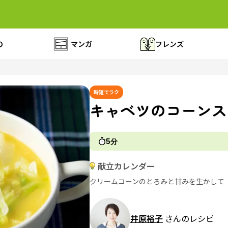
の
マンガ
フレンズ
時短でラク
キャベツのコーンス
5分
献立カレンダー
クリームコーンのとろみと甘みを生かして
井原裕子
さんのレシピ