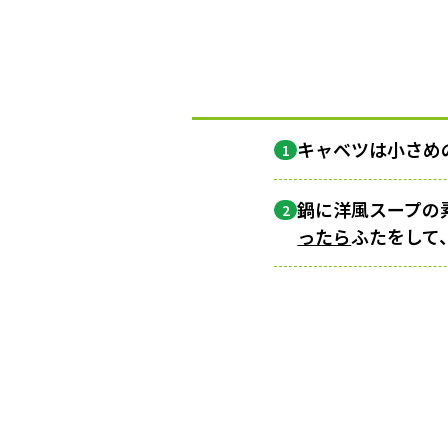
キャベツは小さめ
1
鍋に洋風スープの素
2
ったら
ふたをして