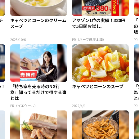
チ
キャベツとコーンのクリーム
アマゾン1位の実績！380円
「
スープ
で5日間お試し。
の
場
2023/10/6
PR（ハーブ健康本舗）
PR
い！
「持ち家を売る時のNG行
キャベツとコーンのスープ
「
為」知ってるだけで得する事
為
とは
と
PR（イエウール）
2022/4/1
P