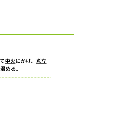
れて
中火
にかけ、
煮立
ら温める。