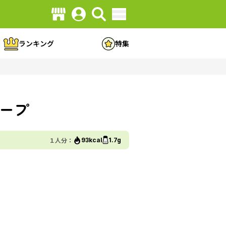
ランキング
特集
ープ
１人分：
93kcal
1.7g