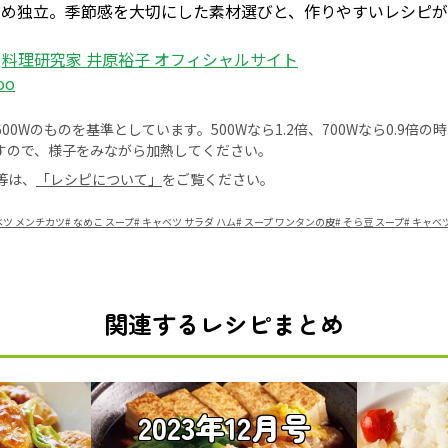
勤め独立。季節感を大切にした素材選びと、作りやすいレシピ
：
料理研究家 井原裕子 オフィシャルサイト
oo
0Wのものを基準としています。500Wなら1.2倍、700Wなら0.9倍
すので、様子をみながら加熱してください。
等は、
「レシピについて」
をご覧ください。
ベツ メンチカツ
#
なめこ スープ
#
キャベツ サラダ ハム
#
スープ ワンタンの皮
#
そら豆 スープ
#
キャベツ
関連するレシピまとめ
2023年12月号