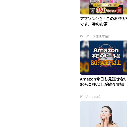
アマゾン1位「このお茶ガ
です」噂のお茶
PR（ハーブ健康本舗）
Amazon今日も見逃せな
80%OFF以上が続々登場
PR（Amazon）