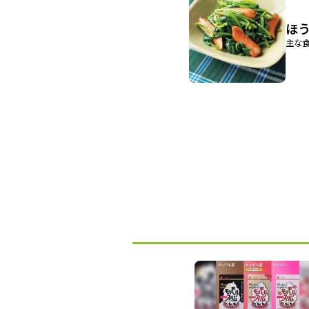
ほ
主な食