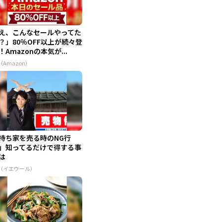
え、こんなセールやってた
？」80％OFF以上が続々登
！Amazonの本気が...
（Amazon）
持ち家を売る時のNG行
」知ってるだけで得する事
は
R（イエウール）