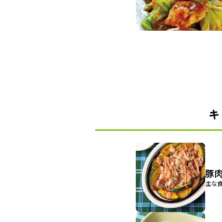
キ
豚
主な食