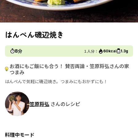
はんぺん磯辺焼き
8分
１人分：
60kcal
1.3g
お酒にもご飯にも合う！ 賛否両論・笠原将弘さんの家
つまみ
はんぺんで気軽に磯辺焼き。つまみにもおかずにも！
笠原将弘
さんのレシピ
料理中モード