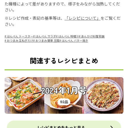
た機種によって差がありますので、様子をみながら加熱してくだ
さい。
※レシピ作成・表記の基準等は、
「レシピについて」
をご覧くだ
さい。
#
はんぺん トースター
#
はんぺん サラダ
#
はんぺん 味噌汁
#
あんかけ料理 和食
#
おつまみ 玉ねぎだけ
#
おつまみ 簡単 豆腐
#
はんぺん バター焼き
関連するレシピまとめ
2024年1月号
92品
レシピまとめをもっと見る