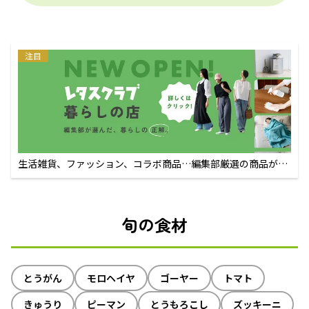
注目
生活雑貨、ファッション、コラボ商品…編集部厳選の商品が買
えるECサイト
旬の食材
とうがん
モロヘイヤ
ゴーヤー
トマト
きゅうり
ピーマン
とうもろこし
ズッキーニ