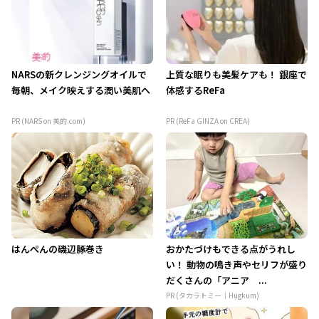
NARSの新クレンジングオイルで
上質な眠りも美髪ケアも！ 銀座で
毎朝、メイク映えする潤い美肌へ
体感するReFa
PR (NARS on 美的.com)
PR (ReFa GINZA on CREA)
はんぺんの磯辺豚巻き
おかたづけもできる点がうれし
い！ 動物の鳴き声やセリフが盛り
だくさんの「アニア ...
PR (タカラトミー｜Hugkum)