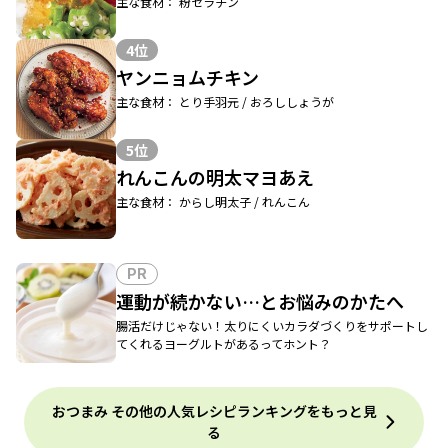
主な食材： 粉ゼラチン
4位
ヤンニョムチキン
主な食材： とり手羽元 / おろししょうが
5位
れんこんの明太マヨあえ
主な食材： からし明太子 / れんこん
PR
運動が続かない…とお悩みのかたへ
腸活だけじゃない！太りにくいカラダづくりをサポートし
てくれるヨーグルトがあるってホント？
おつまみ その他の人気レシピランキングをもっと見
る