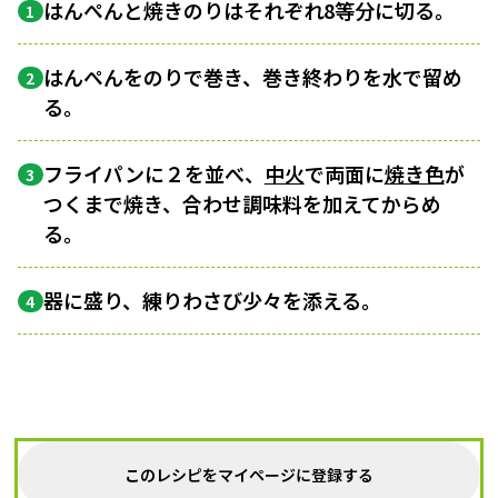
はんぺんと焼きのりはそれぞれ8等分に切る。
1
はんぺんをのりで巻き、巻き終わりを水で留め
2
る。
フライパンに２を並べ、
中火
で両面に
焼き色
が
3
つくまで焼き、合わせ調味料を加えてからめ
る。
器に盛り、練りわさび少々を添える。
4
このレシピをマイページに登録する