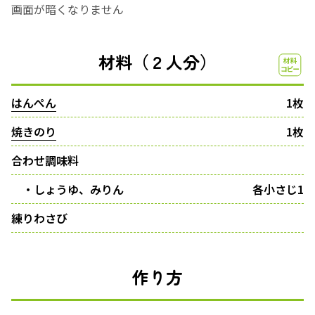
画面が暗くなりません
材料（２人分）
はんぺん
1枚
焼きのり
1枚
合わせ調味料
・しょうゆ、みりん
各小さじ1
練りわさび
作り方