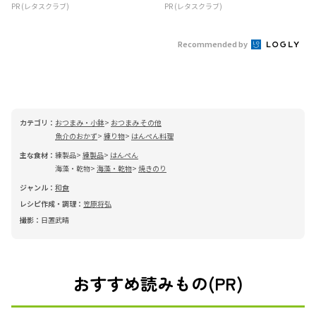
PR (レタスクラブ)
PR (レタスクラブ)
Recommended by
カテゴリ：
おつまみ・小鉢
おつまみ その他
魚介のおかず
練り物
はんぺん料理
主な食材：
練製品
練製品
はんぺん
海藻・乾物
海藻・乾物
焼きのり
ジャンル：
和食
レシピ作成・調理：
笠原将弘
撮影：
日置武晴
おすすめ読みもの(PR)