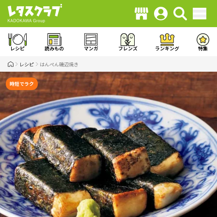
レシピ
読みもの
マンガ
フレンズ
ランキング
特集
レシピ
はんぺん磯辺焼き
時短でラク