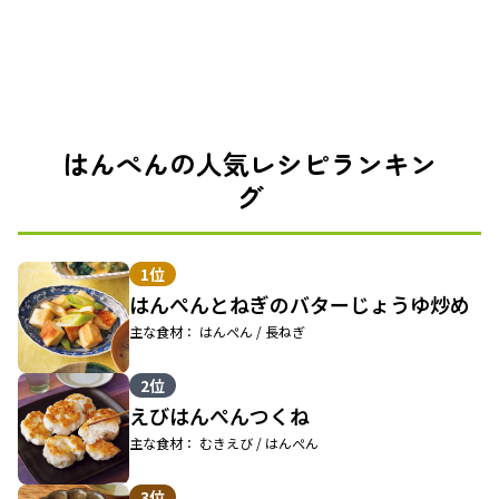
はんぺんの人気レシピランキン
グ
1位
はんぺんとねぎのバターじょうゆ炒め
主な食材： はんぺん / 長ねぎ
2位
えびはんぺんつくね
主な食材： むきえび / はんぺん
3位