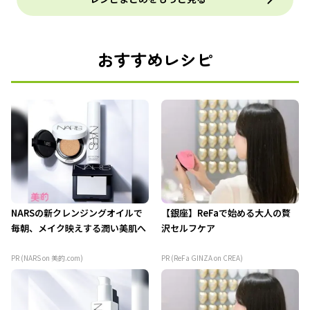
おすすめレシピ
NARSの新クレンジングオイルで
【銀座】ReFaで始める大人の贅
毎朝、メイク映えする潤い美肌へ
沢セルフケア
PR (NARS on 美的.com)
PR (ReFa GINZA on CREA)